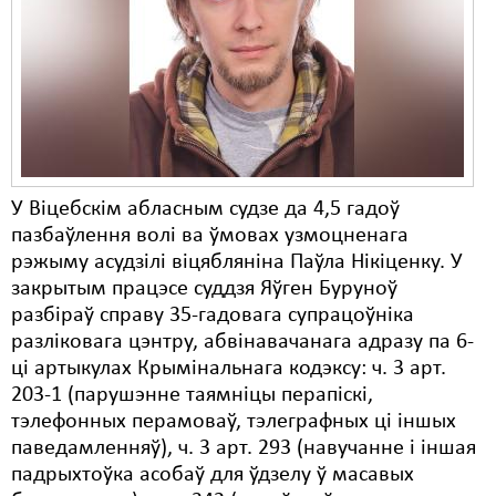
Карная псыхіятрыя
КПЧ ААН
Культурныя правы
ЛПП
Мігранты
У Віцебскім абласным судзе да 4,5 гадоў
Мірныя сходы
пазбаўлення волі ва ўмовах узмоцненага
рэжыму асудзілі віцябляніна Паўла Нікіценку. У
Палітвязьні
закрытым працэсе суддзя Яўген Буруноў
Праваабаронцы
разбіраў справу 35-гадовага супрацоўніка
разліковага цэнтру, абвінавачанага адразу па 6-
Правы дзіцяці
ці артыкулах Крымінальнага кодэксу: ч. 3 арт.
203-1 (парушэнне таямніцы перапіскі,
Пэнітэнцыярная сыстэма
тэлефонных перамоваў, тэлеграфных ці іншых
Распальваньне варожасьці
паведамленняў), ч. 3 арт. 293 (навучанне і іншая
падрыхтоўка асобаў для ўдзелу ў масавых
Рознае