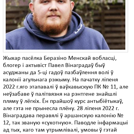
Жыхар пасёлка Беразіно Менскай вобласці,
блогер і актывіст Павел Вінаградаў быў
асуджаны да 5-ці гадоў пазбаўлення волі ў
калоніі агульнага рэжыму. На пачатку ліпеня
2022 г.яго этапавалі ў ваўкавыскую ПК № 11, але
неўзабаве ў палітвязня на рэнтгене знайшлі
пляму ў лёгкіх. Ён прайшоў курс антыбіётыкаў,
але гэта не прынесла плёну. 28 ліпеня 2022 г.
Вінаградава перавялі ў аршанскую калонію №
12, так званую «сухотную». Паводле інфармацыі
ад тых, каго там утрымлівалі, умовы ў гэтай