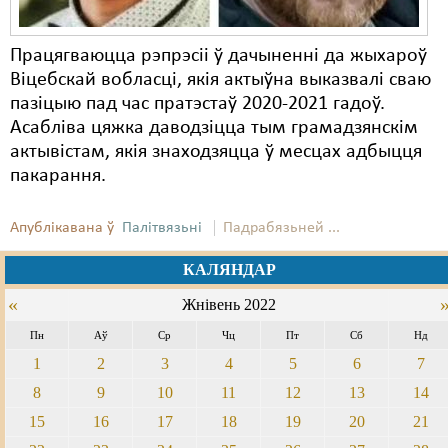
Працягваюцца рэпрэсіі ў дачыненні да жыхароў
Віцебскай вобласці, якія актыўна выказвалі сваю
пазіцыю пад час пратэстаў 2020-2021 гадоў.
Асабліва цяжка даводзіцца тым грамадзянскім
актывістам, якія знаходзяцца ў месцах адбыцця
пакарання.
Апублікавана ў
Палітвязьні
Падрабязьней ...
КАЛЯНДАР
«
Жнівень 2022
Пн
Аў
Ср
Чц
Пт
Сб
Нд
1
2
3
4
5
6
7
8
9
10
11
12
13
14
15
16
17
18
19
20
21