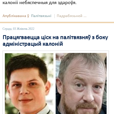
калоніі небяспечныя для здароўя.
Апублікавана ў
Палітвязьні
Падрабязьней ...
Серада, 03 Жнівень 2022
Працягваецца ціск на палітвязняў з боку
адміністрацый калоній