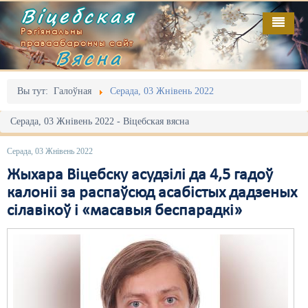
Віцебская
Рэгіянальны
праваабарончы сайт
Вясна
Галоўная
Выданьні
Адміністрацыйны перасьлед
Вы тут:
Галоўная
Серада, 03 Жнівень 2022
Відэа
Акцыі
Серада, 03 Жнівень 2022 - Віцебская вясна
Кантакт
Безбар'ернае асяродзьдзе
Серада, 03 Жнівень 2022
Пра нас
Выбары
Жыхара Віцебску асудзілі да 4,5 гадоў
калоніі за распаўсюд асабістых дадзеных
RSS
Грамадзянскія ініцыятывы
сілавікоў і «масавыя беспарадкі»
Дзяржава
Дыскрымінацыя
Затрыманьні