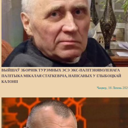
ВЫЙШАЎ ЗБОРНІК ТУРЭМНЫХ ЭСЭ ЭКС-ПАЛІТЗНЯВОЛЕНАГА
ПАЛІТЫКА МІКАЛАЯ СТАТКЕВІЧА, НАПІСАНЫХ У ГЛЫБОЦКАЙ
КАЛОНІІ
Чацвер, 16 Ліпень 202