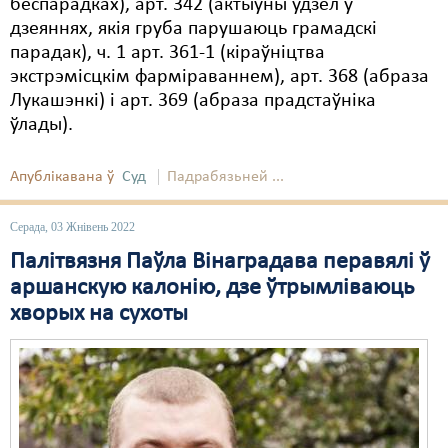
беспарадках), арт. 342 (актыўны ўдзел у
дзеяннях, якія груба парушаюць грамадскі
Свабода слова
парадак), ч. 1 арт. 361-1 (кіраўніцтва
Свабода сумленьня
экстрэмісцкім фарміраваннем), арт. 368 (абраза
Лукашэнкі) і арт. 369 (абраза прадстаўніка
Суд
ўлады).
Сьмяротнае пакараньне
Апублікавана ў
Суд
Падрабязьней ...
Экалёгія
Серада, 03 Жнівень 2022
Правы працоўных
Палітвязня Паўла Вінаградава перавялі ў
Сацыяльныя правы
аршанскую калонію, дзе ўтрымліваюць
хворых на сухоты