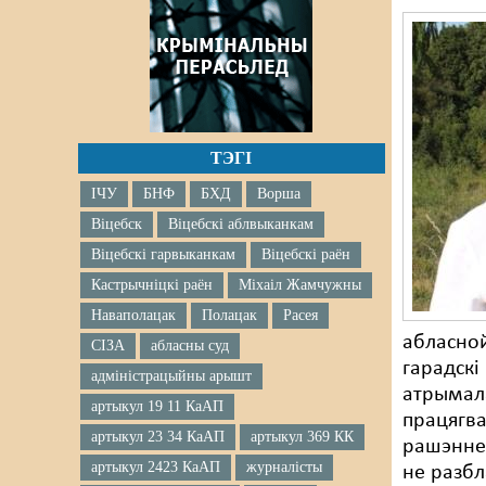
ТЭГІ
ІЧУ
БНФ
БХД
Ворша
Віцебск
Віцебскі аблвыканкам
Віцебскі гарвыканкам
Віцебскі раён
Кастрычніцкі раён
Міхаіл Жамчужны
Наваполацак
Полацак
Расея
абласной
СІЗА
абласны суд
гарадскі
адміністрацыйны арышт
атрымала
артыкул 19 11 КаАП
працягва
артыкул 23 34 КаАП
артыкул 369 КК
рашэнне 
артыкул 2423 КаАП
журналісты
не разбл