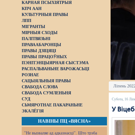
КАРНАЯ ПСЫХІЯТРЫЯ
КПЧ ААН
КУЛЬТУРНЫЯ ПРАВЫ
ЛПП
МІГРАНТЫ
МІРНЫЯ СХОДЫ
ПАЛІТВЯЗЬНІ
ПРАВААБАРОНЦЫ
ПРАВЫ ДЗІЦЯЦІ
ПРАВЫ ПРАЦОЎНЫХ
ПЭНІТЭНЦЫЯРНАЯ СЫСТЭМА
РАСПАЛЬВАНЬНЕ ВАРОЖАСЬЦІ
РОЗНАЕ
САЦЫЯЛЬНЫЯ ПРАВЫ
Ліпень 2022
СВАБОДА СЛОВА
СВАБОДА СУМЛЕНЬНЯ
СУД
Субота, 16 Ліп
СЬМЯРОТНАЕ ПАКАРАНЬНЕ
У Віцеб
ЭКАЛЁГІЯ
НАВІНЫ ПЦ «ВЯСНА»
"Не вызваляе ад адказнасці". Што трэба