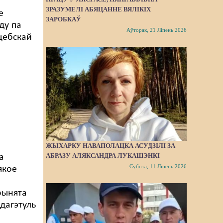
ЗРАЗУМЕЛІ АБЯЦАННЕ ВЯЛІКІХ
е
ЗАРОБКАЎ
ду па
Аўторак, 21 Ліпень 2026
цебскай
ЖЫХАРКУ НАВАПОЛАЦКА АСУДЗІЛІ ЗА
АБРАЗУ АЛЯКСАНДРА ЛУКАШЭНКІ
а
Субота, 11 Ліпень 2026
якое
рынята
дагэтуль