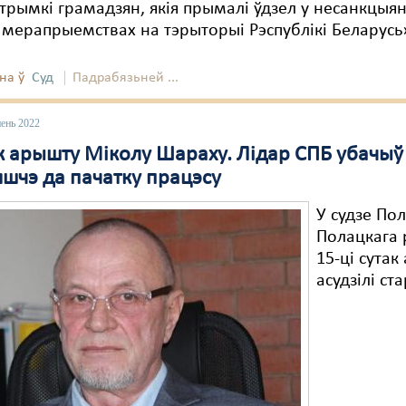
трымкі грамадзян, якія прымалі ўдзел у несанкцыя
мерапрыемствах на тэрыторыі Рэспублікі Беларусь
на ў
Суд
Падрабязьней ...
пень 2022
ак арышту Міколу Шараху. Лідар СПБ убачыў
яшчэ да пачатку працэсу
У судзе Пол
Полацкага 
15-ці сута
асудзілі с