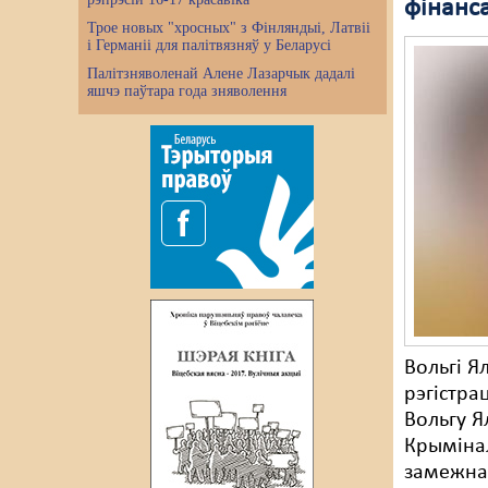
фінанс
Трое новых "хросных" з Фінляндыі, Латвіі
і Германіі для палітвязняў у Беларусі
Палітзняволенай Алене Лазарчык дадалі
яшчэ паўтара года зняволення
Вольгі Я
рэгістра
Вольгу Я
Крымінал
замежна