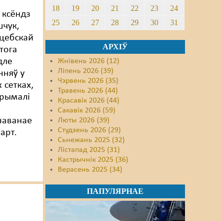
18
19
20
21
22
23
24
 ксёндз
25
26
27
28
29
30
31
чук,
цебскай
АРХІЎ
тога
дле
Жнівень 2026 (12)
Ліпень 2026 (39)
нняў у
Чэрвень 2026 (35)
 сетках,
Травень 2026 (44)
трымалі
Красавік 2026 (44)
Сакавік 2026 (59)
наванае
Люты 2026 (39)
Студзень 2026 (29)
арт.
Сьнежань 2025 (32)
Лістапад 2025 (31)
Кастрычнік 2025 (36)
Верасень 2025 (34)
ПАПУЛЯРНАЕ