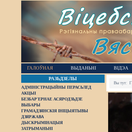
Віцеб
Вяс
Рэгіянальны правааба
ГАЛОЎНАЯ
ВЫДАНЬНІ
ВІДЭА
РАЗЬДЗЕЛЫ
Вы тут:
Г
АДМІНІСТРАЦЫЙНЫ ПЕРАСЬЛЕД
АКЦЫІ
БЕЗБАР'ЕРНАЕ АСЯРОДЗЬДЗЕ
ВЫБАРЫ
ГРАМАДЗЯНСКІЯ ІНІЦЫЯТЫВЫ
ДЗЯРЖАВА
ДЫСКРЫМІНАЦЫЯ
ЗАТРЫМАНЬНІ