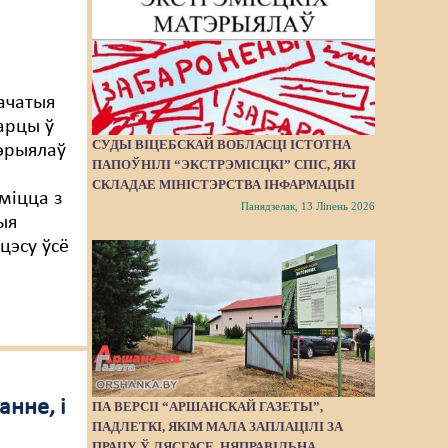
ачатыя
арцы ў
СУДЫ ВІЦЕБСКАЙ ВОБЛАСЦІ ІСТОТНА
тэрыялаў
ПАПОЎНІЛІ “ЭКСТРЭМІСЦКІ” СПІС, ЯКІ
СКЛАДАЕ МІНІСТЭРСТВА ІНФАРМАЦЫІ
міцца з
Панядзелак, 13 Ліпень 2026
ыя
цэсу ўсё
анне, і
ПА ВЕРСІІ “АРШАНСКАЙ ГАЗЕТЫ”,
ПАДЛЕТКІ, ЯКІМ МАЛА ЗАПЛАЦІЛІ ЗА
ПРАЦУ Ў ЛЯСГАСЕ, НЯПРАВІЛЬНА