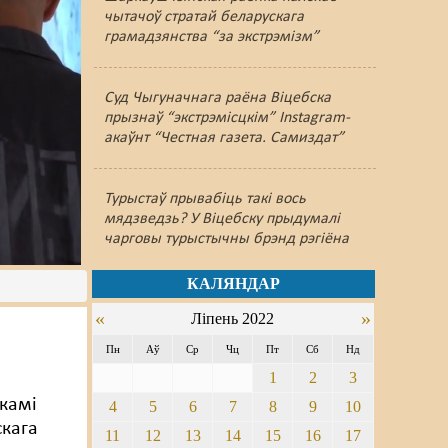
чытачоў стратай беларускага
грамадзянства “за экстрэмізм”
Суд Чыгуначнага раёна Віцебска
прызнаў “экстрэмісцкім” Instagram-
акаўнт “Честная газета. Самиздат”
Турыстаў прывабіць такі вось
мядзведзь? У Віцебску прыдумалі
чарговы турыстычны брэнд рэгіёна
КАЛЯНДАР
«
»
Ліпень 2022
Пн
Аў
Ср
Чц
Пт
Сб
Нд
1
2
3
камі
4
5
6
7
8
9
10
кага
11
12
13
14
15
16
17