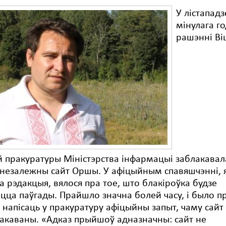
У лістападз
мінулага го
рашэнні Ві
 пракуратуры Міністэрства інфармацыі заблакавал
 незалежны сайт Оршы. У афіцыйным спавяшчэнні, 
 рэдакцыя, вялося пра тое, што блакіроўка будзе
цца паўгады. Прайшло значна болей часу, і было п
напісаць у пракуратуру афіцыйны запыт, чаму сайт 
акаваны. «Адказ прыйшоў адназначны: сайт не