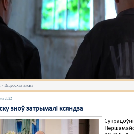
 - Віцебская вясна
ень 2022
ску зноў затрымалі ксяндза
Супрацоўні
Першамайс