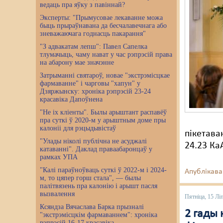
ведаць пра яўку з павіннай?
Эксперты: "Прымусовае лекаванне можа
быць прыраўнавана да бесчалавечнага або
зневажаючага годнасць пакарання"
"З адвакатам лепш": Павел Сапелка
тлумачыць, чаму нават у час рэпрэсій права
на абарону мае значэнне
Затрыманні святароў, новае "экстрэмісцкае
фармаванне" і чарговы "хапун" у
Дзяржынску: хроніка рэпрэсій 23-24
красавіка Дапоўнена
"Не іх кліенты". Былы арыштант распавёў
пра суткі ў 2020-м у арыштным доме пры
калоніі для рэцыдывістаў
пікетава
"Улады ніколі публічна не асуджалі
24.23 Ка
катаванні". Даклад праваабаронцаў у
рамках УПА
"Калі параўноўваць суткі ў 2022-м і 2024-
Апублікава
м, то цяпер горш стала", — былы
палітвязень пра калонію і арышт пасля
вызвалення
Пятніца, 15 Лі
Ксяндза Вячаслава Барка прызналі
2 гады
"экстрэмісцкім фармаваннем": хроніка
рэпрэсій 16-17 красавіка