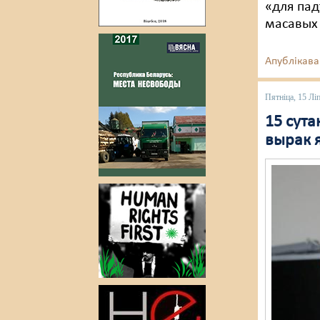
«для пад
масавых 
Апублікава
Пятніца, 15 Лі
15 сут
вырак 