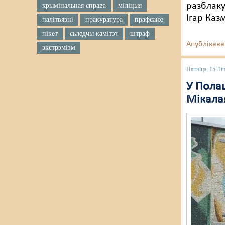
разблаку
крымінальная справа
міліцыя
Ігар Каз
палітвязні
пракуратура
прафсаюз
пікет
сьледчы камітэт
штраф
Апублікава
экстрэмізм
Пятніца, 15 Лі
У Пола
Мікала