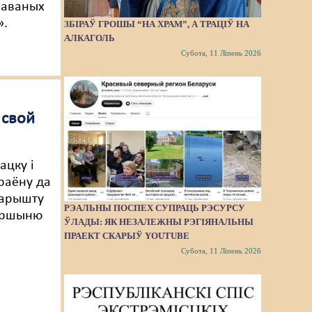
наваных
».
ЗБІРАЎ ГРОШЫ “НА ХРАМ”, А ТРАЦІЎ НА
АЛКАГОЛЬ
Субота, 11 Ліпень 2026
 свой
ацку і
раёну да
к арышту
РЭАЛЬНЫ ПОСПЕХ СУПРАЦЬ РЭСУРСУ
таршыню
ЎЛАДЫ: ЯК НЕЗАЛЕЖНЫ РЭГІЯНАЛЬНЫ
ПРАЕКТ СКАРЫЎ YOUTUBE
Субота, 11 Ліпень 2026