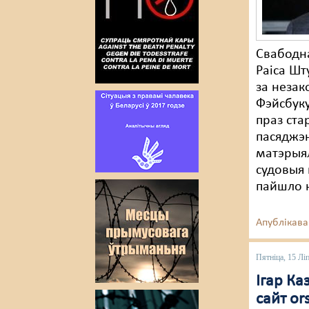
Свабодна
Раіса Шт
за незак
Фэйсбуку
праз ста
пасяджэн
матэрыял
судовыя 
пайшло н
Апублікава
Пятніца, 15 Лі
Ігар Ка
сайт o