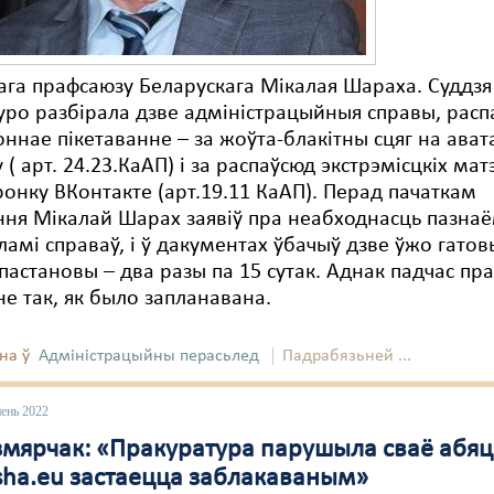
га прафсаюзу Беларускага Мікалая Шараха. Суддзя
уро разбірала дзве адміністрацыйныя справы, расп
оннае пікетаванне – за жоўта-блакітны сцяг на ават
 ( арт. 24.23.КаАП) і за распаўсюд экстрэмісцкіх ма
ронку ВКонтакте (арт.19.11 КаАП). Перад пачаткам
ня Мікалай Шарах заявіў пра неабходнасць пазнаё
амі справаў, і ў дакументах ўбачыў дзве ўжо гатов
пастановы – два разы па 15 сутак. Аднак падчас пра
е так, як было запланавана.
на ў
Адміністрацыйны перасьлед
Падрабязьней ...
пень 2022
змярчак: «Пракуратура парушыла сваё абяц
rsha.eu застаецца заблакаваным»