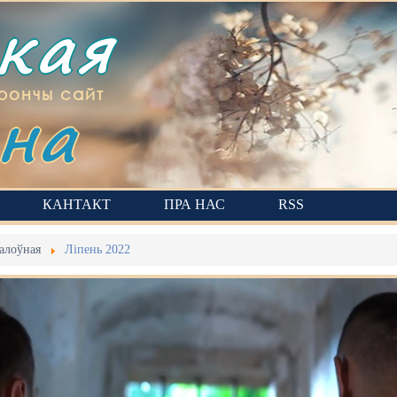
ская
на
рончы сайт
КАНТАКТ
ПРА НАС
RSS
алоўная
Ліпень 2022