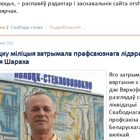
юць», – распавёў рэдактар і заснавальнік сайта ors
мярчак.
на ў
Свабода слова
Падрабязьней ...
пень 2022
цку міліцыя затрымала прафсаюзнага лідэр
я Шараха
Яго затрым
вяртання з
дзе Вярхоў
разглядаў 
ліквідацыі
Свабоднаг
профсаюза
Беларускага
вялікай