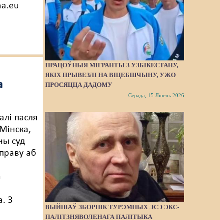
ha.eu
ПРАЦОЎНЫЯ МІГРАНТЫ З УЗБІКЕСТАНУ,
ЯКІХ ПРЫВЕЗЛІ НА ВІЦЕБШЧЫНУ, УЖО
а
ПРОСЯЦЦА ДАДОМУ
Серада, 15 Ліпень 2026
алі пасля
 Мінска,
ны суд
справу аб
а
. З
ВЫЙШАЎ ЗБОРНІК ТУРЭМНЫХ ЭСЭ ЭКС-
ПАЛІТЗНЯВОЛЕНАГА ПАЛІТЫКА