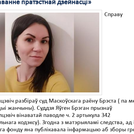
аванне пратэстнай дзейнасці»
Справу
лцэвіч разбіраў суд Маскоўскага раёну Брэста ( па 
цыі жанчыны). Суддзя Яўген Брэган прызнаў
лцэвіч вінаватай паводле ч. 2 артыкула 342
ьнага кодэксу). Згодна з матэрыяламі следства, ад 
га фонду яна публікавала інфармацыю аб зборы г