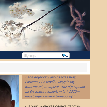
Двое віцебскіх экс-палітвязняў,
Вячаслаў Лазараў і Уладзіслаў
Макавецкі, стварылі гэты відэаролік
да 6-годдзя падзей, якія ў 2020-м
назаўжды змянілі беларусаў і
Беларусь.
Шаркаўшчынская раёнка палохае