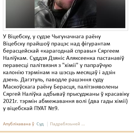
У Віцебску, у судзе Чыгуначнага раёну
Віцебску прайшоў працэс над фігурантам
берасцейскай «карагоднай справы» Сяргеем
Наліўкам. Суддзя Дзяніс Аляксеенка пастанавіў
перавесці палітвязня з "хіміі" у папраўчую
калонію тэрмінам на шэсць месяцаў і адзін
дзень. Дагэтуль, паводле рашэння суду
Маскоўскага раёну Берасця, палітзняволены
Сяргей Наліўка адбываў прысуджаны ў красавіку
2021г. тэрмін абмежавання волі (два гады хіміі)
у віцебскай ПУАТ №9.
Апублікавана ў
Суд
Падрабязьней ...