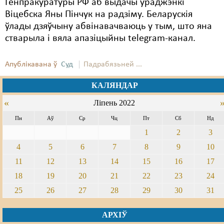
Генпракуратуры РФ аб выдачы ўраджэнкі
Віцебска Яны Пінчук на радзіму. Беларускія
ўлады дзяўчыну абвінавачваюць у тым, што яна
стварыла і вяла апазіцыйны telegram-канал.
Апублікавана ў
Суд
Падрабязьней ...
КАЛЯНДАР
«
Ліпень 2022
Пн
Аў
Ср
Чц
Пт
Сб
Нд
1
2
3
4
5
6
7
8
9
10
11
12
13
14
15
16
17
18
19
20
21
22
23
24
25
26
27
28
29
30
31
АРХІЎ