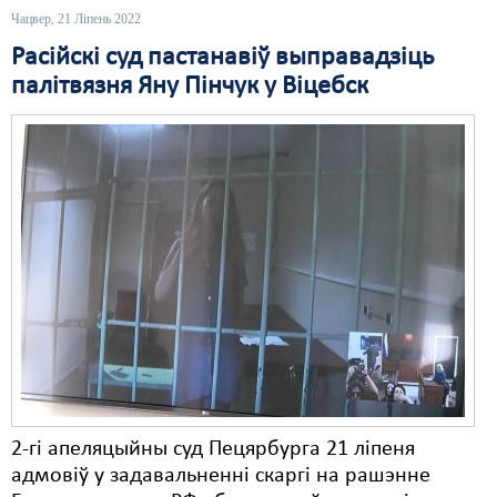
Чацвер, 21 Ліпень 2022
Расійскі суд пастанавіў выправадзіць
палітвязня Яну Пінчук у Віцебск
2-гі апеляцыйны суд Пецярбурга 21 ліпеня
адмовіў у задавальненні скаргі на рашэнне