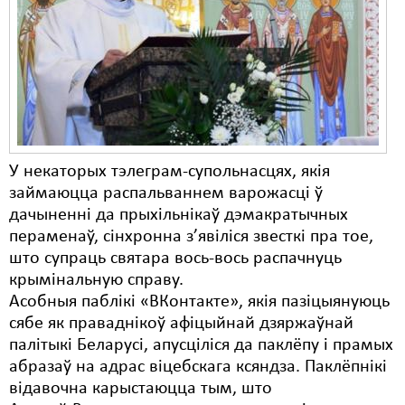
Карная псыхіятрыя
КПЧ ААН
Культурныя правы
ЛПП
Мігранты
У некаторых тэлеграм-супольнасцях, якія
Мірныя сходы
займаюцца распальваннем варожасці ў
дачыненні да прыхільнікаў дэмакратычных
Палітвязьні
пераменаў, сінхронна з’явіліся звесткі пра тое,
Праваабаронцы
што супраць святара вось-вось распачнуць
крымінальную справу.
Правы дзіцяці
Асобныя паблікі «ВКонтакте», якія пазіцыянуюць
сябе як праваднікоў афіцыйнай дзяржаўнай
Пэнітэнцыярная сыстэма
палітыкі Беларусі, апусціліся да паклёпу і прамых
Распальваньне варожасьці
абразаў на адрас віцебскага ксяндза. Паклёпнікі
відавочна карыстаюцца тым, што
Рознае