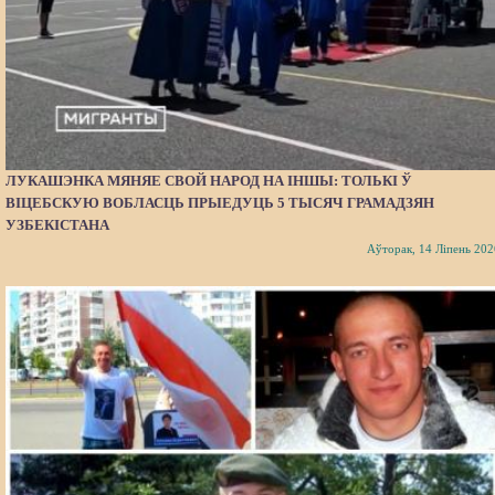
ЛУКАШЭНКА МЯНЯЕ СВОЙ НАРОД НА ІНШЫ: ТОЛЬКІ Ў
ВІЦЕБСКУЮ ВОБЛАСЦЬ ПРЫЕДУЦЬ 5 ТЫСЯЧ ГРАМАДЗЯН
УЗБЕКІСТАНА
Аўторак, 14 Ліпень 202