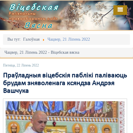
Віцебская
Рэгіянальны
праваабарончы сайт
Вясна
Галоўная
Выданьні
Адміністрацыйны перасьлед
Вы тут:
Галоўная
Чацвер, 21 Ліпень 2022
Відэа
Акцыі
Чацвер, 21 Ліпень 2022 - Віцебская вясна
Кантакт
Безбар'ернае асяродзьдзе
Пятніца, 22 Ліпень 2022
Пра нас
Выбары
Праўладныя віцебскія паблікі паліваюць
брудам зняволенага ксяндза Андрэя
RSS
Грамадзянскія ініцыятывы
Вашчука
Дзяржава
Дыскрымінацыя
Затрыманьні