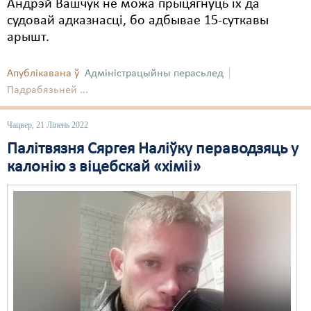
Андрэй Вашчук не можа прыцягнуць іх да
судовай адказнасці, бо адбывае 15-суткавы
Свабода слова
арышт.
Свабода сумленьня
Апублікавана ў
Адміністрацыйны перасьлед
Суд
Падрабязьней ...
Сьмяротнае пакараньне
Чацвер, 21 Ліпень 2022
Экалёгія
Палітвязня Сяргея Наліўку пераводзяць у
Правы працоўных
калонію з віцебскай «хіміі»
Сацыяльныя правы