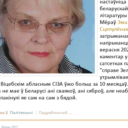
настаўніца
беларускай
літаратуры
Мёраў
Эма
Сцепулёна
затрымана
напрыканц
верасня 20
каментар у
сатсетках п
"справе Зе
утрымліва
 Віцебскім абласным СІЗА ўжо больш за 10 месяцаў
не мае ў Беларусі ані сваякоў, ані сяброў, але не
 пакінулі яе сам на сам з бядой.
на ў
Палітвязьні
Падрабязьней ...
 Ліпень 2022