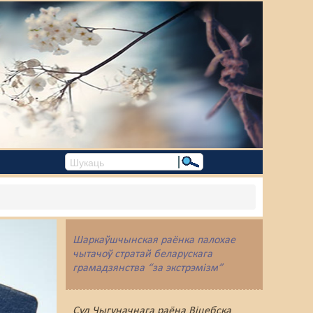
Шаркаўшчынская раёнка палохае
чытачоў стратай беларускага
грамадзянства “за экстрэмізм”
Суд Чыгуначнага раёна Віцебска