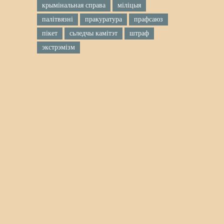
крымінальная справа
міліцыя
палітвязні
пракуратура
прафсаюз
пікет
сьледчы камітэт
штраф
экстрэмізм