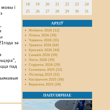
18
19
20
21
22
23
24
 мовы і
25
26
27
28
29
30
31
 з
АРХІЎ
к
,
Жнівень 2026 (12)
я
Ліпень 2026 (39)
ы
Чэрвень 2026 (35)
21года за
Травень 2026 (44)
Красавік 2026 (44)
а
Сакавік 2026 (59)
Люты 2026 (39)
льцэра",
Студзень 2026 (29)
ецца пад
Сьнежань 2025 (32)
.
Лістапад 2025 (31)
абыякавыя
Кастрычнік 2025 (36)
Верасень 2025 (34)
ПАПУЛЯРНАЕ