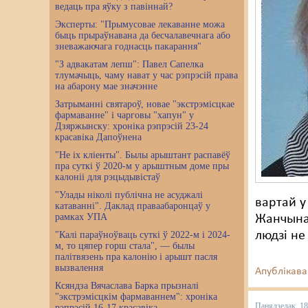
ведаць пра яўку з павіннай?
Эксперты: "Прымусовае лекаванне можа
быць прыраўнавана да бесчалавечнага або
зневажаючага годнасць пакарання"
"З адвакатам лепш": Павел Сапелка
тлумачыць, чаму нават у час рэпрэсій права
на абарону мае значэнне
Затрыманні святароў, новае "экстрэмісцкае
фармаванне" і чарговы "хапун" у
Дзяржынску: хроніка рэпрэсій 23-24
красавіка Дапоўнена
"Не іх кліенты". Былы арыштант распавёў
пра суткі ў 2020-м у арыштным доме пры
калоніі для рэцыдывістаў
"Улады ніколі публічна не асуджалі
вартай у
катаванні". Даклад праваабаронцаў у
рамках УПА
Жанчына 
людзі не
"Калі параўноўваць суткі ў 2022-м і 2024-
м, то цяпер горш стала", — былы
палітвязень пра калонію і арышт пасля
вызвалення
Апублікава
Ксяндза Вячаслава Барка прызналі
"экстрэмісцкім фармаваннем": хроніка
Панядзелак, 18
рэпрэсій 16-17 красавіка