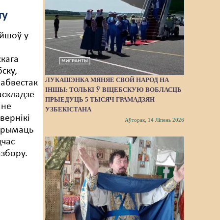
ту
йшоў у
кага
ску,
ЛУКАШЭНКА МЯНЯЕ СВОЙ НАРОД НА
абвестак
ІНШЫ: ТОЛЬКІ Ў ВІЦЕБСКУЮ ВОБЛАСЦЬ
аскладзе
ПРЫЕДУЦЬ 5 ТЫСЯЧ ГРАМАДЗЯН
 не
УЗБЕКІСТАНА
вернікі
Аўторак, 14 Ліпень 2026
трымаць
дчас
азбору.