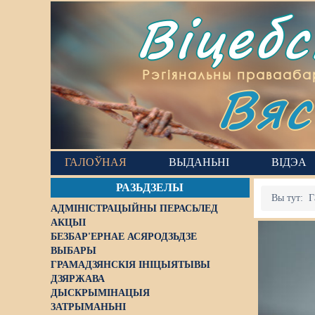
Віцеб
Вяс
Рэгіянальны правааба
ГАЛОЎНАЯ
ВЫДАНЬНІ
ВІДЭА
РАЗЬДЗЕЛЫ
Вы тут:
Г
АДМІНІСТРАЦЫЙНЫ ПЕРАСЬЛЕД
АКЦЫІ
БЕЗБАР'ЕРНАЕ АСЯРОДЗЬДЗЕ
ВЫБАРЫ
ГРАМАДЗЯНСКІЯ ІНІЦЫЯТЫВЫ
ДЗЯРЖАВА
ДЫСКРЫМІНАЦЫЯ
ЗАТРЫМАНЬНІ