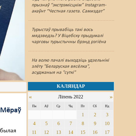
прызнаў “экстрэмісцкім” Instagram-
акаўнт “Честная газета. Самиздат”
Турыстаў прывабіць такі вось
мядзведзь? У Віцебску прыдумалі
чарговы турыстычны брэнд рэгіёна
На волю пачалі выходзіць удзельнікі
злёту "Беларуская вясёлка",
асуджаныя на "суткі"
КАЛЯНДАР
«
»
Ліпень 2022
Пн
Аў
Ср
Чц
Пт
Сб
Нд
 Мёраў
1
2
3
4
5
6
7
8
9
10
 былая
11
12
13
14
15
16
17