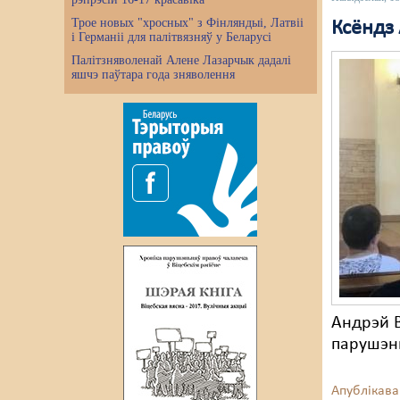
Трое новых "хросных" з Фінляндыі, Латвіі
Ксёндз
і Германіі для палітвязняў у Беларусі
Палітзняволенай Алене Лазарчык дадалі
яшчэ паўтара года зняволення
Андрэй В
парушэн
Апублікава