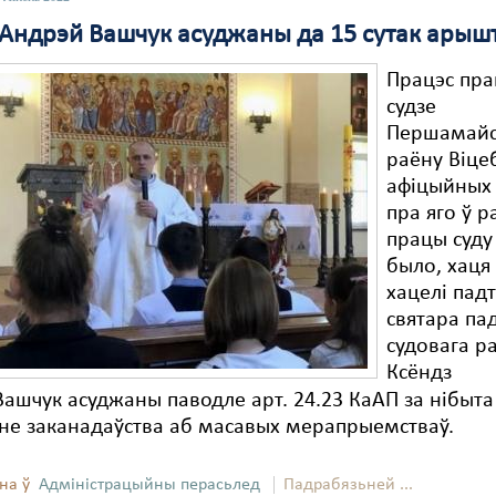
 Андрэй Вашчук асуджаны да 15 сутак арыш
Працэс пра
судзе
Першамайс
раёну Віцеб
афіцыйных 
пра яго ў р
працы суду
было, хаця 
хацелі пад
святара па
судовага р
Ксёндз
ашчук асуджаны паводле арт. 24.23 КаАП за нібыта
не заканадаўства аб масавых мерапрыемстваў.
на ў
Адміністрацыйны перасьлед
Падрабязьней ...