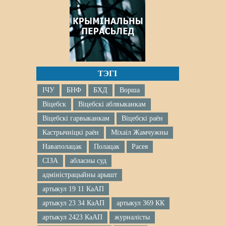
ТЭГІ
ІЧУ
БНФ
БХД
Ворша
Віцебск
Віцебскі аблвыканкам
Віцебскі гарвыканкам
Віцебскі раён
Кастрычніцкі раён
Міхаіл Жамчужны
Наваполацак
Полацак
Расея
СІЗА
абласны суд
адміністрацыйны арышт
артыкул 19 11 КаАП
артыкул 23 34 КаАП
артыкул 369 КК
артыкул 2423 КаАП
журналісты