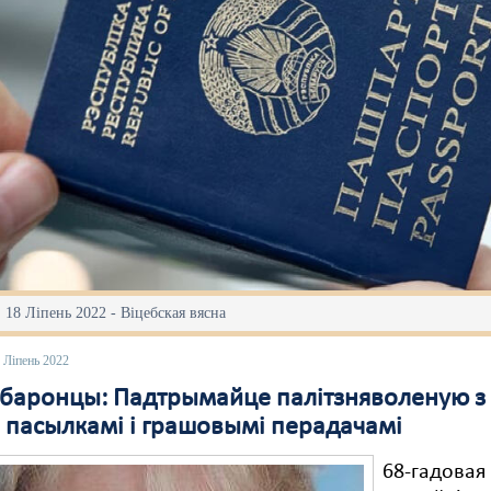
 18 Ліпень 2022 - Віцебская вясна
 Ліпень 2022
баронцы: Падтрымайце палітзняволеную з
, пасылкамі і грашовымі перадачамі
68-гадовая