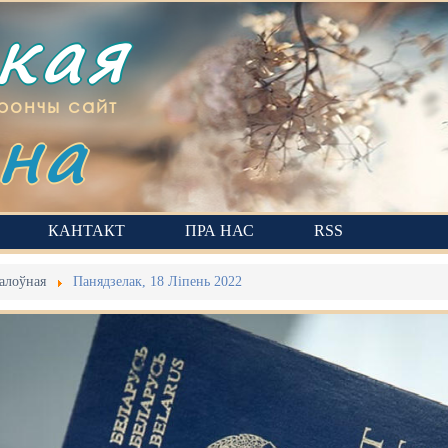
ская
на
рончы сайт
КАНТАКТ
ПРА НАС
RSS
алоўная
Панядзелак, 18 Ліпень 2022