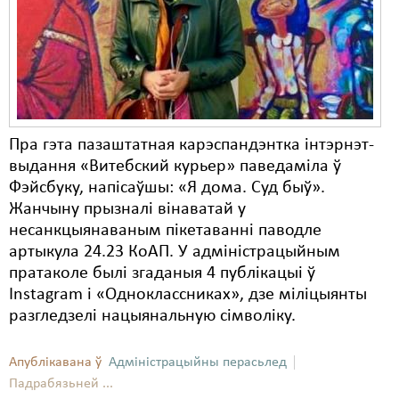
Карная псыхіятрыя
КПЧ ААН
Культурныя правы
ЛПП
Пра гэта пазаштатная карэспандэнтка інтэрнэт-
Мігранты
выдання «Витебский курьер» паведаміла ў
Мірныя сходы
Фэйсбуку, напісаўшы: «Я дома. Суд быў».
Жанчыну прызналі вінаватай у
Палітвязьні
несанкцыянаваным пікетаванні паводле
артыкула 24.23 КоАП. У адміністрацыйным
Праваабаронцы
пратаколе былі згаданыя 4 публікацыі ў
Правы дзіцяці
Instagram і «Одноклассниках», дзе міліцыянты
разгледзелі нацыянальную сімволіку.
Пэнітэнцыярная сыстэма
Распальваньне варожасьці
Апублікавана ў
Адміністрацыйны перасьлед
Падрабязьней ...
Рознае