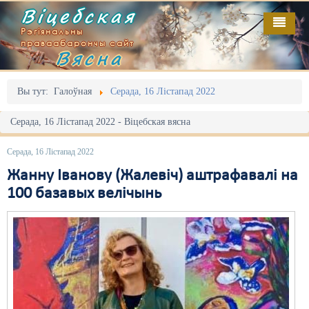
Віцебская
Рэгіянальны
праваабарончы сайт
Вясна
Галоўная
Выданьні
Адміністрацыйны перасьлед
Вы тут:
Галоўная
Серада, 16 Лістапад 2022
Відэа
Акцыі
Серада, 16 Лістапад 2022 - Віцебская вясна
Кантакт
Безбар'ернае асяродзьдзе
Серада, 16 Лістапад 2022
Пра нас
Выбары
Жанну Іванову (Жалевіч) аштрафавалі на
100 базавых велічынь
RSS
Грамадзянскія ініцыятывы
Дзяржава
Дыскрымінацыя
Затрыманьні