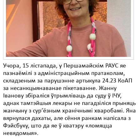
Учора, 15 лістапада, у Першамайскім РАУС яе
пазнаёмілі з адміністрацыйным пратаколам,
складзеным за парушэнне артыкула 24.23 КоАП
за несанкцыянаванае пікетаванне. Жанну
Іванову збіраліся ўтрымліваць да суду ў ІЧУ,
аднак тамтэйшыя лекары не пагадзіліся прыняць
жанчыну з сур’ёзным хранічнымі хваробамі. Яна
вярнулася дахаты, але сёння ранкам напісала з
Фэйсбуку, што да яе ў кватэру «ломяцца
невядомыя».