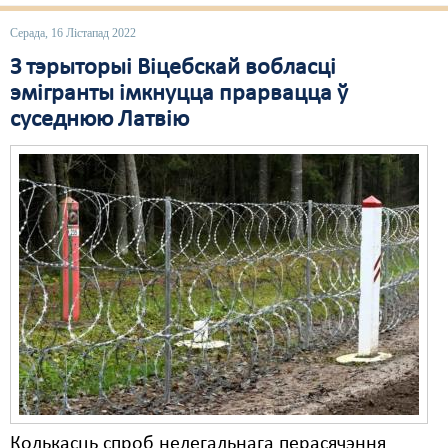
Серада, 16 Лістапад 2022
Свабода слова
З тэрыторыі Віцебскай вобласці
Свабода сумленьня
эмігранты імкнуцца прарвацца ў
Суд
суседнюю Латвію
Сьмяротнае пакараньне
Экалёгія
Правы працоўных
Сацыяльныя правы
Колькасць спроб нелегальнага перасячэння