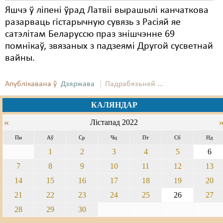
Яшчэ ў ліпені ўрад Латвіі вырашылі канчаткова
разарваць гістарычную сувязь з Расіяй яе
сатэлітам Беларуссю праз знішчэнне 69
помнікаў, звязаных з падзеямі Другой сусветнай
вайны.
Апублікавана ў
Дзяржава
Падрабязьней ...
КАЛЯНДАР
«
Лістапад 2022
Пн
Аў
Ср
Чц
Пт
Сб
Нд
1
2
3
4
5
6
7
8
9
10
11
12
13
14
15
16
17
18
19
20
21
22
23
24
25
26
27
28
29
30