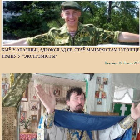
БЫЎ У АПАЗІЦЫІ, АДРОКСЯ АД ЯЕ, СТАЎ МАНАРХІСТАМ І ЎРЭШЦЕ
ТРАПІЎ У “ЭКСТРЭМІСТЫ”
Пятніца, 10 Ліпень 202