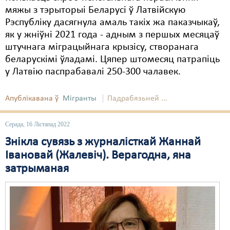
мяжы з тэрыторыі Беларусі ў Латвійскую
Рэспубліку дасягнула амаль такіх жа паказчыкаў,
як у жніўні 2021 года - адным з першых месяцаў
штучнага міграцыйнага крызісу, створанага
беларускімі ўладамі. Цяпер штомесяц патрапіць
у Латвію паспрабавалі 250-300 чалавек.
Апублікавана ў
Мігранты
Падрабязьней ...
Серада, 16 Лістапад 2022
Знікла сувязь з журналісткай Жаннай
Івановай (Жалевіч). Верагодна, яна
затрыманая