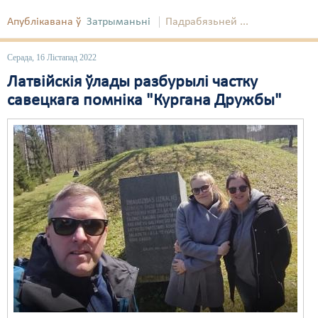
Апублікавана ў
Затрыманьні
Падрабязьней ...
Серада, 16 Лістапад 2022
Латвійскія ўлады разбурылі частку
савецкага помніка "Кургана Дружбы"