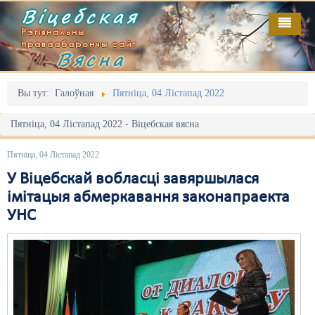
Віцебская
Рэгіянальны
праваабарончы сайт
Вясна
Галоўная
Выданьні
Адміністрацыйны перасьлед
Вы тут:
Галоўная
Пятніца, 04 Лістапад 2022
Відэа
Акцыі
Пятніца, 04 Лістапад 2022 - Віцебская вясна
Кантакт
Безбар'ернае асяродзьдзе
Пятніца, 04 Лістапад 2022
Пра нас
Выбары
У Віцебскай вобласці завяршылася
імітацыя абмеркавання законапраекта
RSS
Грамадзянскія ініцыятывы
УНС
Дзяржава
Дыскрымінацыя
Затрыманьні