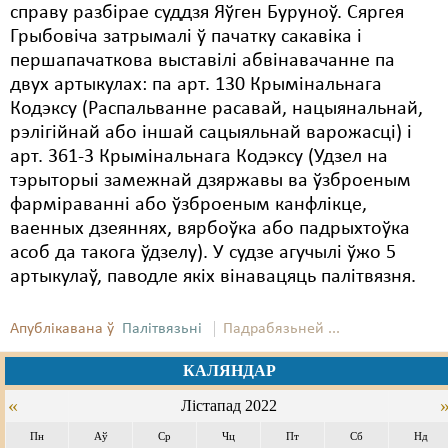
справу разбірае суддзя Яўген Буруноў. Сяргея
Грыбовіча затрымалі ў пачатку сакавіка і
першапачаткова выставілі абвінавачанне па
двух артыкулах: па арт. 130 Крымінальнага
Кодэксу (Распальванне расавай, нацыянальнай,
рэлігійнай або іншай сацыяльнай варожасці) і
арт. 361-3 Крымінальнага Кодэксу (Удзел на
тэрыторыі замежнай дзяржавы ва ўзброеным
фарміраванні або ўзброеным канфлікце,
ваенных дзеяннях, вярбоўка або падрыхтоўка
асоб да такога ўдзелу). У судзе агучылі ўжо 5
артыкулаў, паводле якіх вінавацяць палітвязня.
Апублікавана ў
Палітвязьні
Падрабязьней ...
КАЛЯНДАР
«
Лістапад 2022
Пн
Аў
Ср
Чц
Пт
Сб
Нд