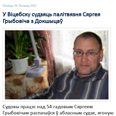
Пятніца, 04 Лістапад 2022
Свабода слова
У Віцебску судзяць палітвязня Сяргея
Свабода сумленьня
Грыбовіча з Докшыцаў
Суд
Сьмяротнае пакараньне
Экалёгія
Правы працоўных
Сацыяльныя правы
Судовы працэс над 54-гадовым Сяргеем
Грыбовічам распачаўся ў абласным судзе, ягоную