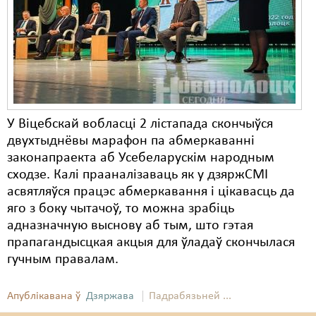
Карная псыхіятрыя
КПЧ ААН
Культурныя правы
ЛПП
Мігранты
У Віцебскай вобласці 2 лістапада скончыўся
двухтыднёвы марафон па абмеркаванні
Мірныя сходы
законапраекта аб Усебеларускім народным
Палітвязьні
сходзе. Калі прааналізаваць як у дзяржСМІ
асвятляўся працэс абмеркавання і цікавасць да
Праваабаронцы
яго з боку чытачоў, то можна зрабіць
адназначную выснову аб тым, што гэтая
Правы дзіцяці
прапагандысцкая акцыя для ўладаў скончылася
Пэнітэнцыярная сыстэма
гучным правалам.
Распальваньне варожасьці
Апублікавана ў
Дзяржава
Падрабязьней ...
Рознае