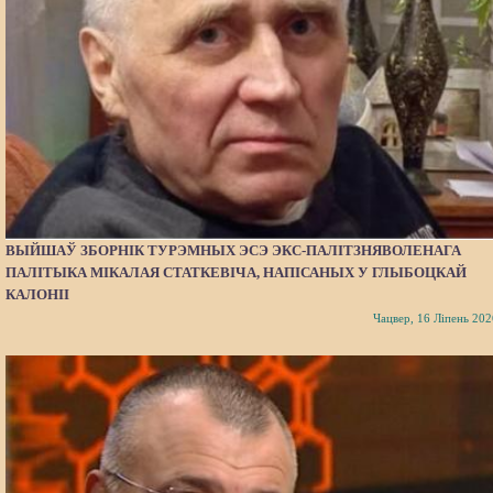
ВЫЙШАЎ ЗБОРНІК ТУРЭМНЫХ ЭСЭ ЭКС-ПАЛІТЗНЯВОЛЕНАГА
ПАЛІТЫКА МІКАЛАЯ СТАТКЕВІЧА, НАПІСАНЫХ У ГЛЫБОЦКАЙ
КАЛОНІІ
Чацвер, 16 Ліпень 202