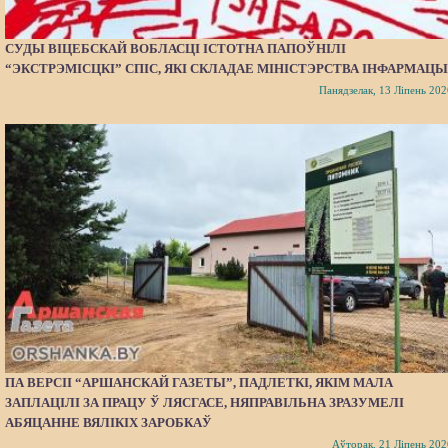
СУДЫ ВІЦЕБСКАЙ ВОБЛАСЦІ ІСТОТНА ПАПОЎНІЛІ
“ЭКСТРЭМІСЦКІ” СПІС, ЯКІ СКЛАДАЕ МІНІСТЭРСТВА ІНФАРМАЦЫ
Панядзелак, 13 Ліпень 202
ПА ВЕРСІІ “АРШАНСКАЙ ГАЗЕТЫ”, ПАДЛЕТКІ, ЯКІМ МАЛА
ЗАПЛАЦІЛІ ЗА ПРАЦУ Ў ЛЯСГАСЕ, НЯПРАВІЛЬНА ЗРАЗУМЕЛІ
АБЯЦАННЕ ВЯЛІКІХ ЗАРОБКАЎ
Аўторак, 21 Ліпень 202