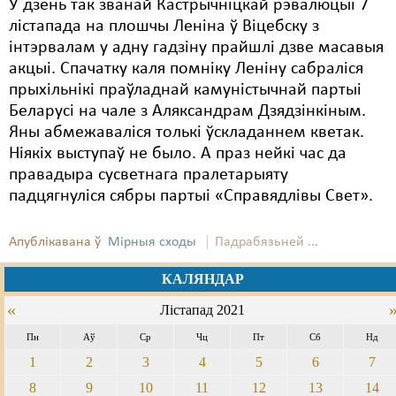
У дзень так званай Кастрычніцкай рэвалюцыі 7
лістапада на плошчы Леніна ў Віцебску з
інтэрвалам у адну гадзіну прайшлі дзве масавыя
акцыі. Спачатку каля помніку Леніну сабраліся
прыхільнікі праўладнай камуністычнай партыі
Беларусі на чале з Аляксандрам Дзядзінкіным.
Яны абмежаваліся толькі ўскладаннем кветак.
Ніякіх выступаў не было. А праз нейкі час да
правадыра сусветнага пралетарыяту
падцягнуліся сябры партыі «Справядлівы Свет».
Апублікавана ў
Мірныя сходы
Падрабязьней ...
КАЛЯНДАР
«
Лістапад 2021
Пн
Аў
Ср
Чц
Пт
Сб
Нд
1
2
3
4
5
6
7
8
9
10
11
12
13
14