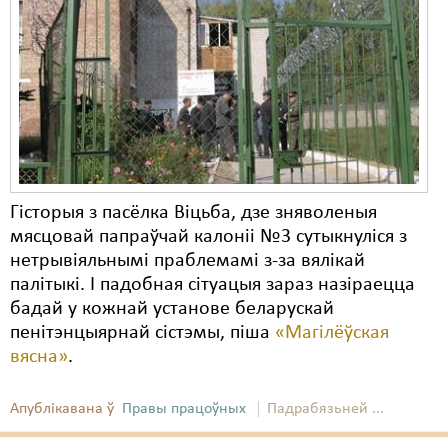
Карная псыхіятрыя
КПЧ ААН
Культурныя правы
ЛПП
Мігранты
Мірныя сходы
Гісторыя з пасёлка Віцьба, дзе зняволеныя
мясцовай папраўчай калоніі №3 сутыкнуліся з
Палітвязьні
нетрывіяльнымі праблемамі з-за вялікай
Праваабаронцы
палітыкі. І падобная сітуацыя зараз назіраецца
бадай у кожнай установе беларускай
Правы дзіцяці
пенітэнцыярнай сістэмы, піша
«Магілёўская
вясна»
.
Пэнітэнцыярная сыстэма
Распальваньне варожасьці
Апублікавана ў
Правы працоўных
Падрабязьней ...
Рознае