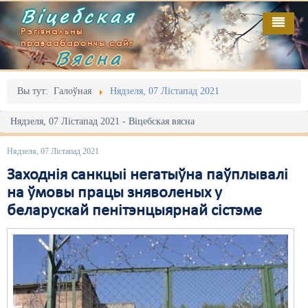
Віцебская
Рэгіянальны
праваабарончы сайт
Вясна
Галоўная
Выданьні
Адміністрацыйны перасьлед
Вы тут:
Галоўная
Нядзеля, 07 Лістапад 2021
Відэа
Акцыі
Нядзеля, 07 Лістапад 2021 - Віцебская вясна
Кантакт
Безбар'ернае асяродзьдзе
Нядзеля, 07 Лістапад 2021
Пра нас
Выбары
Заходнія санкцыі негатыўна паўплывалі
на ўмовы працы зняволеных у
RSS
Грамадзянскія ініцыятывы
беларускай пенітэнцыярнай сістэме
Дзяржава
Дыскрымінацыя
Затрыманьні