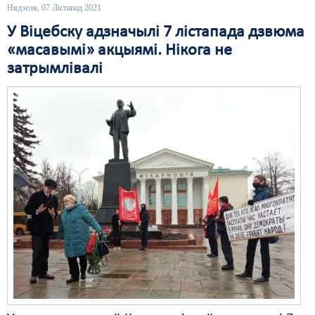
Нядзеля, 07 Лістапад 2021
Свабода слова
У Віцебску адзначылі 7 лістапада дзвюма
«масавымі» акцыямі. Нікога не
Свабода сумленьня
затрымлівалі
Суд
Сьмяротнае пакараньне
Экалёгія
Правы працоўных
Сацыяльныя правы