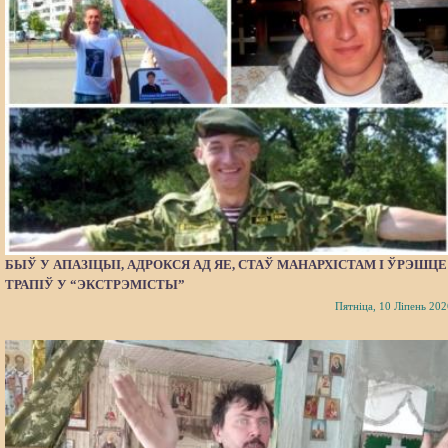
БЫЎ У АПАЗІЦЫІ, АДРОКСЯ АД ЯЕ, СТАЎ МАНАРХІСТАМ І ЎРЭШЦЕ
ТРАПІЎ У “ЭКСТРЭМІСТЫ”
Пятніца, 10 Ліпень 202