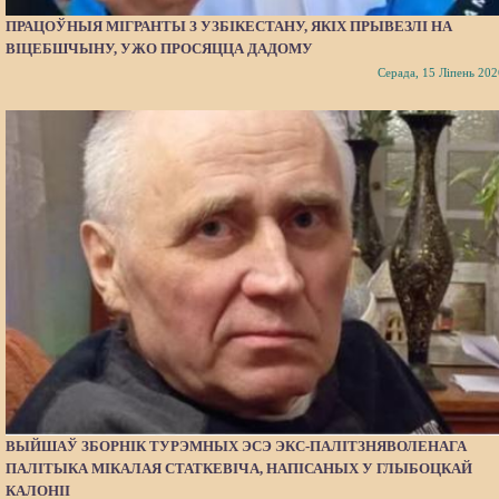
ПРАЦОЎНЫЯ МІГРАНТЫ З УЗБІКЕСТАНУ, ЯКІХ ПРЫВЕЗЛІ НА
ВІЦЕБШЧЫНУ, УЖО ПРОСЯЦЦА ДАДОМУ
Серада, 15 Ліпень 202
ВЫЙШАЎ ЗБОРНІК ТУРЭМНЫХ ЭСЭ ЭКС-ПАЛІТЗНЯВОЛЕНАГА
ПАЛІТЫКА МІКАЛАЯ СТАТКЕВІЧА, НАПІСАНЫХ У ГЛЫБОЦКАЙ
КАЛОНІІ