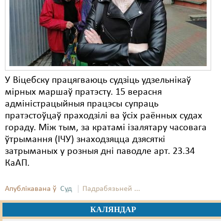
Карная псыхіятрыя
КПЧ ААН
Культурныя правы
ЛПП
У Віцебску працягваюць судзіць удзельнікаў
Мігранты
мірных маршаў пратэсту. 15 верасня
Мірныя сходы
адміністрацыйныя працэсы супраць
пратэстоўцаў праходзілі ва ўсіх раённых судах
Палітвязьні
гораду. Між тым, за кратамі ізалятару часовага
ўтрымання (ІЧУ) знаходзяцца дзясяткі
Праваабаронцы
затрыманых у розныя дні паводле арт. 23.34
Правы дзіцяці
КаАП.
Пэнітэнцыярная сыстэма
Апублікавана ў
Суд
Падрабязьней ...
Распальваньне варожасьці
КАЛЯНДАР
Рознае