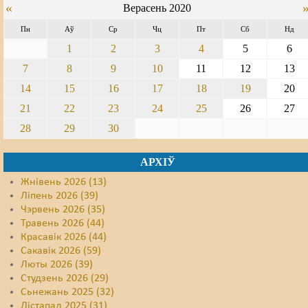
«
Верасень 2020
Свабода слова
Пн
Аў
Ср
Чц
Пт
Сб
Нд
1
2
3
4
5
6
Свабода сумленьня
7
8
9
10
11
12
13
Суд
14
15
16
17
18
19
20
Сьмяротнае пакараньне
21
22
23
24
25
26
27
28
29
30
Экалёгія
Правы працоўных
АРХІЎ
Жнівень 2026 (13)
Сацыяльныя правы
Ліпень 2026 (39)
Чэрвень 2026 (35)
Травень 2026 (44)
Красавік 2026 (44)
Сакавік 2026 (59)
Люты 2026 (39)
Студзень 2026 (29)
Сьнежань 2025 (32)
Лістапад 2025 (31)