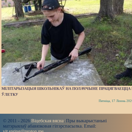
МІЛІТАРЫЗАЦЫЯ ШКОЛЬНІКАЎ НА ПОЛАЧЧЫНЕ ПРАЦЯГВАЕЦЦА 
ЎЛЕТКУ
Пятніца, 17 Ліпень 202
© 2011 - 2026
Віцебская вясна
. Пры выкарыстаньні
матэрыялаў абавязковая гіпэрспасылка. Email:
vit.spring@proton.me