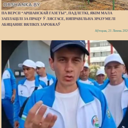
ПА ВЕРСІІ “АРШАНСКАЙ ГАЗЕТЫ”, ПАДЛЕТКІ, ЯКІМ МАЛА
ЗАПЛАЦІЛІ ЗА ПРАЦУ Ў ЛЯСГАСЕ, НЯПРАВІЛЬНА ЗРАЗУМЕЛІ
АБЯЦАННЕ ВЯЛІКІХ ЗАРОБКАЎ
Аўторак, 21 Ліпень 202