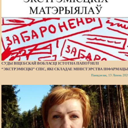
СУДЫ ВІЦЕБСКАЙ ВОБЛАСЦІ ІСТОТНА ПАПОЎНІЛІ
“ЭКСТРЭМІСЦКІ” СПІС, ЯКІ СКЛАДАЕ МІНІСТЭРСТВА ІНФАРМАЦЫ
Панядзелак, 13 Ліпень 202