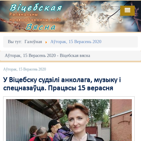
Віцебская
Рэгіянальны
праваабарончы сайт
Вясна
Галоўная
Выданьні
Адміністрацыйны перасьлед
Вы тут:
Галоўная
Аўторак, 15 Верасень 2020
Відэа
Акцыі
Аўторак, 15 Верасень 2020 - Віцебская вясна
Кантакт
Безбар'ернае асяродзьдзе
Аўторак, 15 Верасень 2020
Пра нас
Выбары
У Віцебску судзілі анколага, музыку і
спецназаўца. Працэсы 15 верасня
RSS
Грамадзянскія ініцыятывы
Дзяржава
Дыскрымінацыя
Затрыманьні