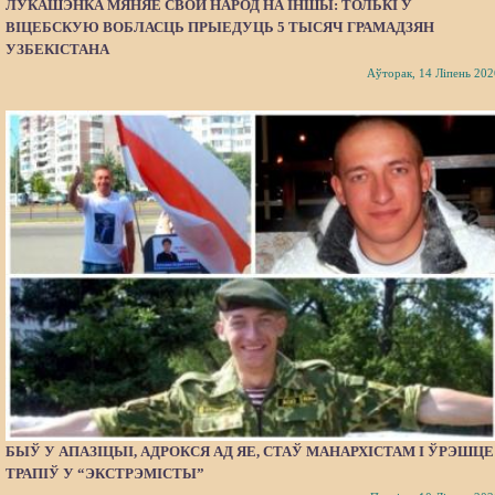
ЛУКАШЭНКА МЯНЯЕ СВОЙ НАРОД НА ІНШЫ: ТОЛЬКІ Ў
ВІЦЕБСКУЮ ВОБЛАСЦЬ ПРЫЕДУЦЬ 5 ТЫСЯЧ ГРАМАДЗЯН
УЗБЕКІСТАНА
Аўторак, 14 Ліпень 202
БЫЎ У АПАЗІЦЫІ, АДРОКСЯ АД ЯЕ, СТАЎ МАНАРХІСТАМ І ЎРЭШЦЕ
ТРАПІЎ У “ЭКСТРЭМІСТЫ”