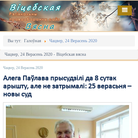
Віцебская
Рэгіянальны
праваабарончы сайт
Вясна
Галоўная
Выданьні
Адміністрацыйны перасьлед
Вы тут:
Галоўная
Чацвер, 24 Верасень 2020
Відэа
Акцыі
Чацвер, 24 Верасень 2020 - Віцебская вясна
Кантакт
Безбар'ернае асяродзьдзе
Чацвер, 24 Верасень 2020
Пра нас
Выбары
Алега Паўлава прысудзілі да 8 сутак
арышту, але не затрымалі: 25 верасьня –
RSS
Грамадзянскія ініцыятывы
новы суд
Дзяржава
Дыскрымінацыя
Затрыманьні