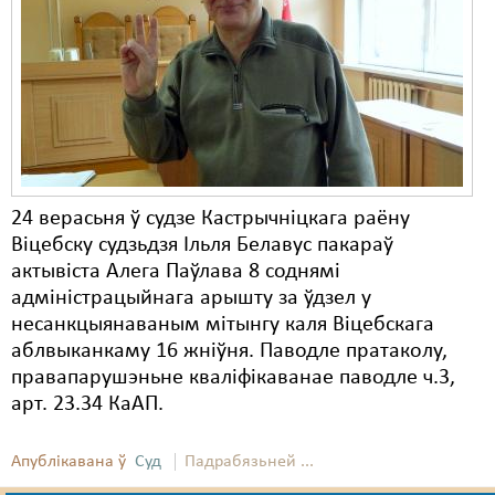
Карная псыхіятрыя
КПЧ ААН
Культурныя правы
ЛПП
Мігранты
24 верасьня ў судзе Кастрычніцкага раёну
Мірныя сходы
Віцебску судзьдзя Ільля Белавус пакараў
Палітвязьні
актывіста Алега Паўлава 8 соднямі
адміністрацыйнага арышту за ўдзел у
Праваабаронцы
несанкцыянаваным мітынгу каля Віцебскага
аблвыканкаму 16 жніўня. Паводле пратаколу,
Правы дзіцяці
правапарушэньне кваліфікаванае паводле ч.3,
Пэнітэнцыярная сыстэма
арт. 23.34 КаАП.
Распальваньне варожасьці
Апублікавана ў
Суд
Падрабязьней ...
Рознае