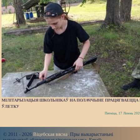
МІЛІТАРЫЗАЦЫЯ ШКОЛЬНІКАЎ НА ПОЛАЧЧЫНЕ ПРАЦЯГВАЕЦЦА 
ЎЛЕТКУ
Пятніца, 17 Ліпень 202
© 2011 - 2026
Віцебская вясна
. Пры выкарыстаньні
матэрыялаў абавязковая гіпэрспасылка. Email: