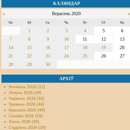
КАЛЯНДАР
Свабода слова
«
Верасень 2020
Свабода сумленьня
Пн
Аў
Ср
Чц
Пт
Сб
Нд
1
2
3
4
5
6
Суд
7
8
9
10
11
12
13
Сьмяротнае пакараньне
14
15
16
17
18
19
20
21
22
23
24
25
26
27
Экалёгія
28
29
30
Правы працоўных
АРХІЎ
Сацыяльныя правы
Жнівень 2026 (12)
Ліпень 2026 (39)
Чэрвень 2026 (35)
Травень 2026 (44)
Красавік 2026 (44)
Сакавік 2026 (59)
Люты 2026 (39)
Студзень 2026 (29)