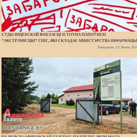
СУДЫ ВІЦЕБСКАЙ ВОБЛАСЦІ ІСТОТНА ПАПОЎНІЛІ
“ЭКСТРЭМІСЦКІ” СПІС, ЯКІ СКЛАДАЕ МІНІСТЭРСТВА ІНФАРМАЦЫ
Панядзелак, 13 Ліпень 202
ПА ВЕРСІІ “АРШАНСКАЙ ГАЗЕТЫ”, ПАДЛЕТКІ, ЯКІМ МАЛА