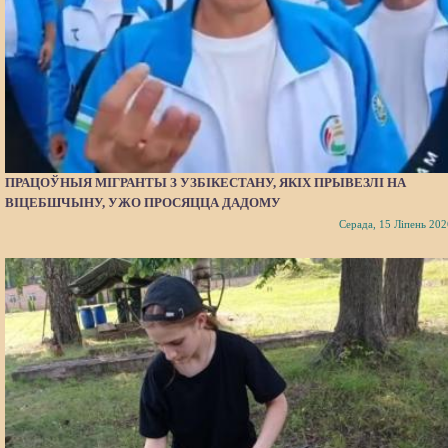
ПРАЦОЎНЫЯ МІГРАНТЫ З УЗБІКЕСТАНУ, ЯКІХ ПРЫВЕЗЛІ НА
ВІЦЕБШЧЫНУ, УЖО ПРОСЯЦЦА ДАДОМУ
Серада, 15 Ліпень 202