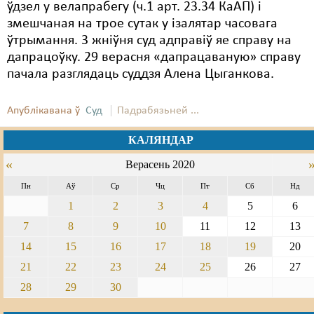
ўдзел у велапрабегу (ч.1 арт. 23.34 КаАП) і
змешчаная на трое сутак у ізалятар часовага
ўтрымання. 3 жніўня суд адправіў яе справу на
дапрацоўку. 29 верасня «дапрацаваную» справу
пачала разглядаць суддзя Алена Цыганкова.
Апублікавана ў
Суд
Падрабязьней ...
КАЛЯНДАР
«
Верасень 2020
Пн
Аў
Ср
Чц
Пт
Сб
Нд
1
2
3
4
5
6
7
8
9
10
11
12
13
14
15
16
17
18
19
20
21
22
23
24
25
26
27
28
29
30