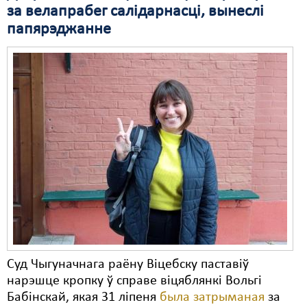
за велапрабег салідарнасці, вынеслі
Свабода слова
папярэджанне
Свабода сумленьня
Суд
Сьмяротнае пакараньне
Экалёгія
Правы працоўных
Сацыяльныя правы
Суд Чыгуначнага раёну Віцебску паставіў
нарэшце кропку ў справе віцяблянкі Вольгі
Бабінскай, якая 31 ліпеня
была затрыманая
за