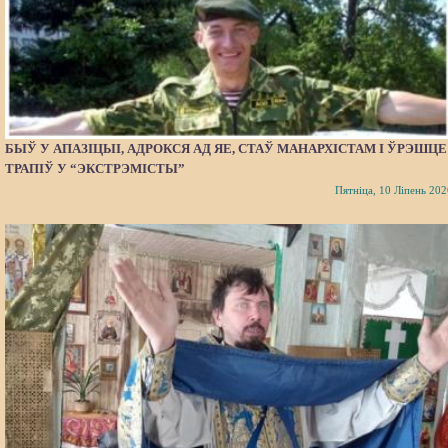
БЫЎ У АПАЗІЦЫІ, АДРОКСЯ АД ЯЕ, СТАЎ МАНАРХІСТАМ І ЎРЭШЦЕ
ТРАПІЎ У “ЭКСТРЭМІСТЫ”
Пятніца, 10 Ліпень 202