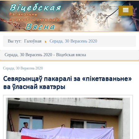
Віцебская
Рэгіянальны
праваабарончы сайт
Вясна
Галоўная
Выданьні
Адміністрацыйны перасьлед
Вы тут:
Галоўная
Серада, 30 Верасень 2020
Відэа
Акцыі
Серада, 30 Верасень 2020 - Віцебская вясна
Кантакт
Безбар'ернае асяродзьдзе
Серада, 30 Верасень 2020
Пра нас
Выбары
Севярынцаў пакаралі за «пікетаваньне»
ва ўласнай кватэры
RSS
Грамадзянскія ініцыятывы
Дзяржава
Дыскрымінацыя
Затрыманьні