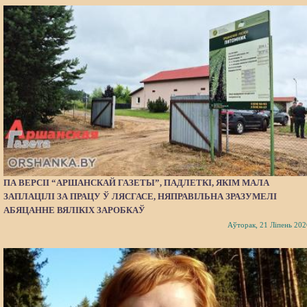
ПА ВЕРСІІ “АРШАНСКАЙ ГАЗЕТЫ”, ПАДЛЕТКІ, ЯКІМ МАЛА
ЗАПЛАЦІЛІ ЗА ПРАЦУ Ў ЛЯСГАСЕ, НЯПРАВІЛЬНА ЗРАЗУМЕЛІ
АБЯЦАННЕ ВЯЛІКІХ ЗАРОБКАЎ
Аўторак, 21 Ліпень 202