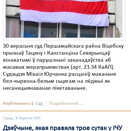
Карная псыхіятрыя
КПЧ ААН
Культурныя правы
ЛПП
30 верасьня суд Першамайскага раёна Віцебску
Мігранты
прызнаў Тацяну і Канстанціна Севярынцаў
Мірныя сходы
вінаватымі ў парушэньні заканадаўства аб
масавых мерапрыемствах (арт. 23.34 КаАП).
Палітвязьні
Судзьдзя Міхаіл Юрчанка расцаніў маханьне
бел-чырвона-белым сьцягам на лёджыі як
Праваабаронцы
несанкцыянаванае пікетаваньне.
Правы дзіцяці
Апублікавана ў
Суд
Падрабязьней ...
Пэнітэнцыярная сыстэма
Распальваньне варожасьці
Серада, 30 Верасень 2020
Дзяўчыне, якая правяла трое сутак у ІЧУ
Рознае