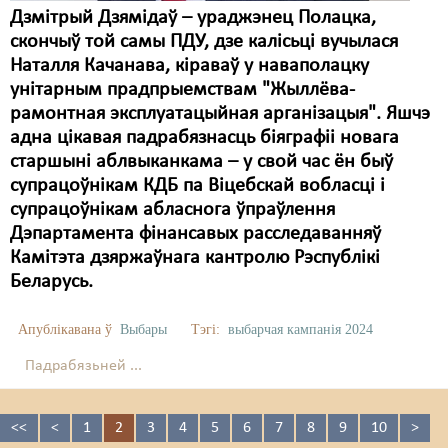
Дзмітрый Дзямідаў – ураджэнец Полацка,
скончыў той самы ПДУ, дзе калісьці вучылася
Наталля Качанава, кіраваў у наваполацку
унітарным прадпрыемствам "Жыллёва-
рамонтная эксплуатацыйная арганізацыя". Яшчэ
адна цікавая падрабязнасць біяграфіі новага
старшыні аблвыканкама – у свой час ён быў
супрацоўнікам КДБ па Віцебскай вобласці і
супрацоўнікам абласнога ўпраўлення
Дэпартамента фінансавых расследаванняў
Камітэта дзяржаўнага кантролю Рэспублікі
Беларусь.
Апублікавана ў
Выбары
Тэгі:
выбарчая кампанія 2024
Падрабязьней ...
<<
<
1
2
3
4
5
6
7
8
9
10
>