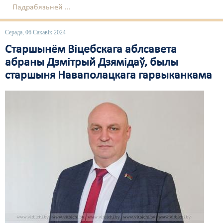
Падрабязьней ...
Серада, 06 Сакавік 2024
Старшынём Віцебскага аблсавета
абраны Дзмітрый Дзямідаў, былы
старшыня Наваполацкага гарвыканкама