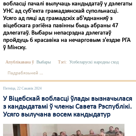
вобласці пачалі вылучаць кандыдатаў у дэлегаты
УНС ад суб'екта грамадзянскай супольнасці.
Усяго ад пяці ад грамадскіх аб'яднанняў з
віцебскага рэгіёна павінны быць абраны 47
дэлегатаў. Выбары непасрэдна дэлегатаў
пройдуць 6 красавіка на нечарговым з'ездзе РГА
ў Мінску.
Апублікавана ў
Выбары
Тэгі:
Усебеларускі народны сход
Падрабязьней ...
Пятніца, 22 Сакавік 2024
У Віцебскай вобласці ўлады вызначылася
з кандыдатамі ў члены Савета Рэспублікі.
Усяго вылучана восем кандыдатур