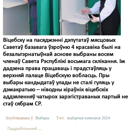
Карная псыхіятрыя
КПЧ ААН
Культурныя правы
ЛПП
Віцебску на пасяджэнні дэпутатаў мясцовых
Саветаў базавага ўзроўню 4 красавіка былі на
Мігранты
безальтэрнатыўнай аснове выбраны восем
Мірныя сходы
членаў Савета Рэспублікі восьмага склікання. Ім
дадзена права працаваць і прадстаўляць у
Палітвязьні
верхняй палаце Віцебскую вобласць. Пры
выбары кандыдатаў улады не сталі гуляць у
Праваабаронцы
дэмакратыю – ніводны кіраўнік віцебскіх
Правы дзіцяці
аддзяленняў чатырох зарэгістраваных партый не
стаў сябрам СР.
Пэнітэнцыярная сыстэма
Апублікавана ў
Выбары
Тэгі:
выбарчая кампанія 2024
Распальваньне варожасьці
Падрабязьней ...
Рознае