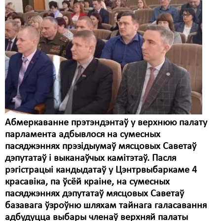
Абмеркаванне прэтэндэнтаў у верхнюю палату
парламента адбывлося на сумесных
пасяджэннях прэзідыумаў мясцовых Саветаў
дэпутатаў і выканаўчых камітэтаў. Пасля
рэгістрацыі кандыдатаў у Цэнтрвыбаркаме 4
красавіка, па ўсёй краіне, на сумесных
пасяджэннях дэпутатаў мясцовых Саветаў
базавага ўзроўню шляхам тайнага галасавання
адбудуцца выбары членаў верхняй палаты