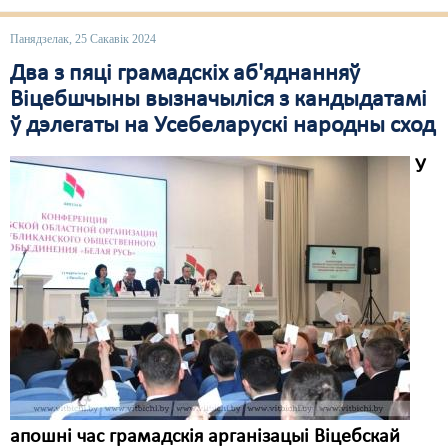
Свабода слова
Панядзелак, 25 Сакавік 2024
Два з пяці грамадскіх аб'яднанняў
Свабода сумленьня
Віцебшчыны вызначыліся з кандыдатамі
Суд
ў дэлегаты на Усебеларускі народны сход
Сьмяротнае пакараньне
У
Экалёгія
Правы працоўных
Сацыяльныя правы
апошні час грамадскія арганізацыі Віцебскай