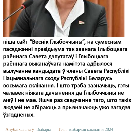
піша сайт “Веснік Глыбоччыны”, на сумесным
пасяджэнні прэзідыума так званага Глыбоцкага
раённага Савета дэпутатаў і Глыбоцкага
раённага выканаўчага камітэта адбылося
вылучэнне кандыдата ў члены Савета Рэспублікі
Нацыянальнага сходу Рэспублікі Беларусь
восьмага склікання. І што трэба зазначыць, гэты
чалавек ніякага дачынення да Глыбоччыны не
меў і не мае. Яшчэ раз сведчанне таго, што такіх
людзей не абіраюць а прызначаюць ужо загадзя
ўзгодненых.
Апублікавана ў
Выбары
Тэгі:
выбарчая кампанія 2024