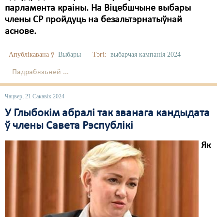
парламента краіны. На Віцебшчыне выбары
члены СР пройдуць на безальтэрнатыўнай
аснове.
Апублікавана ў
Выбары
Тэгі:
выбарчая кампанія 2024
Падрабязьней ...
Чацвер, 21 Сакавік 2024
У Глыбокім абралі так званага кандыдата
ў члены Савета Рэспублікі
Як