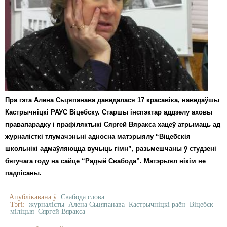
Пра гэта Алена Сьцяпанава даведалася 17 красавіка, наведаўшы
Кастрычніцкі РАУС Віцебску. Старшы інспэктар аддзелу аховы
правапарадку і прафіляктыкі Сяргей Вяракса хацеў атрымаць ад
журналісткі тлумачэньні адносна матэрыялу “Віцебскія
школьнікі адмаўляюцца вучыць гімн”, разьмешчаны ў студзені
бягучага году на сайце “Радыё Свабода”. Матэрыял нікім не
падпісаны.
Апублікавана ў
Свабода слова
Тэгі:
журналісты
Алена Сьцяпанава
Кастрычніцкі раён
Віцебск
міліцыя
Сяргей Вяракса