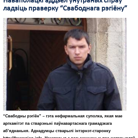
Наваполацкі аддзел унутраных спраў
ладзіць праверку “Свабоднага рэгіёну”
Свабода слова
Свабода сумленьня
Суд
Сьмяротнае пакараньне
Экалёгія
Правы працоўных
Сацыяльныя правы
“Свабодны рэгіён” – гэта нефармальная суполка, якая мае
аргкамітэт па стварэньні паўнавартаснага грамадзкага
аб’яднаньня. Аднадумцы стварылі інтэрнэт-старонку