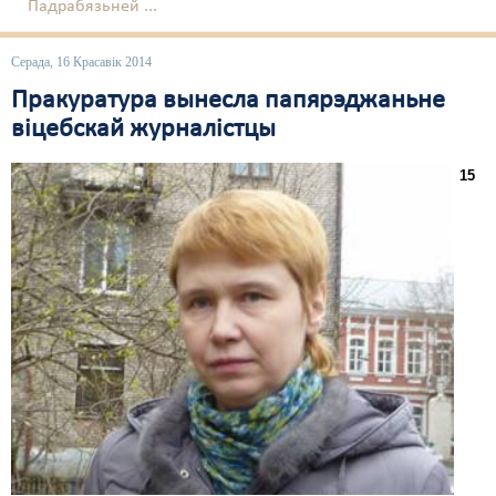
Падрабязьней ...
Серада, 16 Красавік 2014
Пракуратура вынесла папярэджаньне
віцебскай журналістцы
15