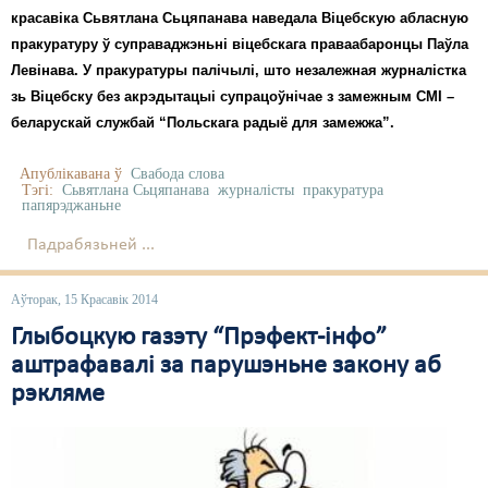
красавіка Сьвятлана Сьцяпанава наведала Віцебскую абласную
пракуратуру ў суправаджэньні віцебскага праваабаронцы Паўла
Левінава. У пракуратуры палічылі, што незалежная журналістка
зь Віцебску без акрэдытацыі супрацоўнічае з замежным СМІ –
беларускай службай “Польскага радыё для замежжа”.
Апублікавана ў
Свабода слова
Тэгі:
Сьвятлана Сьцяпанава
журналісты
пракуратура
папярэджаньне
Падрабязьней ...
Аўторак, 15 Красавік 2014
Глыбоцкую газэту “Прэфект-інфо”
аштрафавалі за парушэньне закону аб
рэкляме