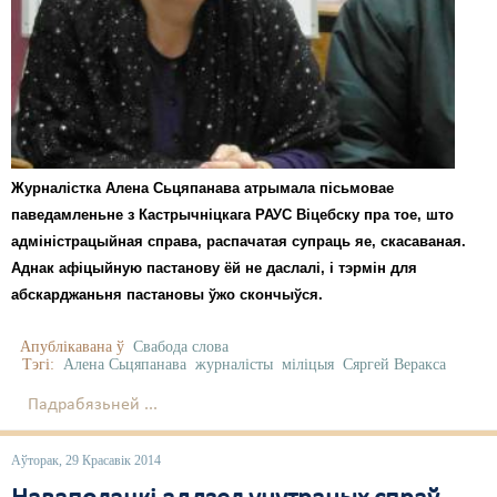
Карная псыхіятрыя
КПЧ ААН
Культурныя правы
ЛПП
Мігранты
Журналістка Алена Сьцяпанава атрымала пісьмовае
паведамленьне з Кастрычніцкага РАУС Віцебску пра тое, што
Мірныя сходы
адміністрацыйная справа, распачатая супраць яе, скасаваная.
Палітвязьні
Аднак афіцыйную пастанову ёй не даслалі, і тэрмін для
абскарджаньня пастановы ўжо скончыўся.
Праваабаронцы
Апублікавана ў
Свабода слова
Правы дзіцяці
Тэгі:
Алена Сьцяпанава
журналісты
міліцыя
Сяргей Веракса
Пэнітэнцыярная сыстэма
Падрабязьней ...
Распальваньне варожасьці
Аўторак, 29 Красавік 2014
Рознае