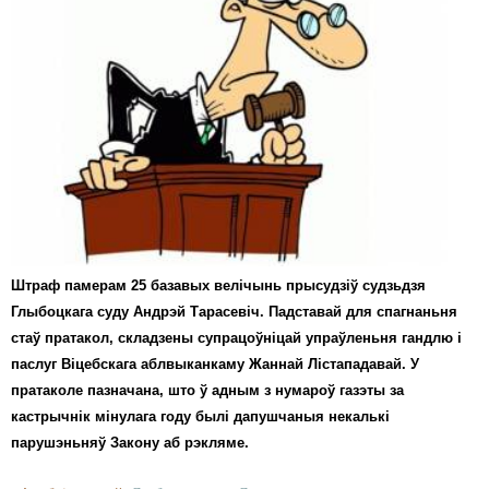
Штраф памерам 25 базавых велічынь прысудзіў судзьдзя
Глыбоцкага суду Андрэй Тарасевіч. Падставай для спагнаньня
стаў пратакол, складзены супрацоўніцай упраўленьня гандлю і
паслуг Віцебскага аблвыканкаму Жаннай Лістападавай. У
пратаколе пазначана, што ў адным з нумароў газэты за
кастрычнік мінулага году былі дапушчаныя некалькі
парушэньняў Закону аб рэкляме.