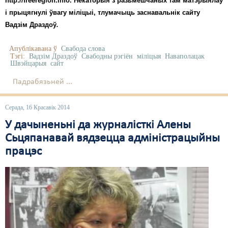
http://freeregion.info. Некаторыя з разьмешчаных там матэрыялаў
і прыцягнулі ўвагу міліцыі, тлумачыць заснавальнік сайту
Вадзім Драздоў
.
Апублікавана ў
Свабода слова
Тэгі:
Вадзім Драздоў
Свабодны рэгіён
міліцыя
Наваполацак
Швэйцарыя
сайт
Падрабязьней ...
Серада, 16 Красавік 2014
У дачыненьні да журналісткі Алены
Сьцяпанавай вядзецца адміністрацыйны
працэс