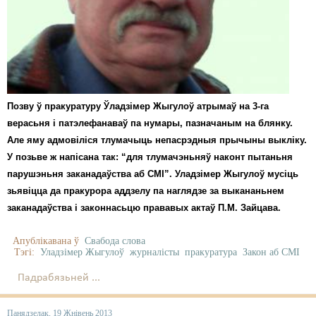
Позву ў пракуратуру Ўладзімер Жыгулоў атрымаў на 3-га
верасьня і патэлефанаваў па нумары, пазначаным на блянку.
Але яму адмовіліся тлумачыць непасрэдныя прычыны выкліку.
У позьве ж напісана так: “для тлумачэньняў наконт пытаньня
парушэньня заканадаўства аб СМІ”. Уладзімер Жыгулоў мусіць
зьявіцца да пракурора аддзелу па наглядзе за выкананьнем
заканадаўства і законнасьцю прававых актаў П.М. Зайцава.
Апублікавана ў
Свабода слова
Тэгі:
Уладзімер Жыгулоў
журналісты
пракуратура
Закон аб СМІ
Падрабязьней ...
Панядзелак, 19 Жнівень 2013