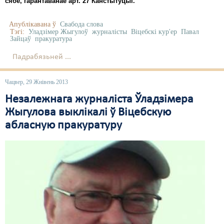
сябе, гарантаванае арт. 27 Канстытуцыі.
Апублікавана ў
Свабода слова
Тэгі:
Уладзімер Жыгулоў
журналісты
Віцебскі кур'ер
Павал
Зайцаў
пракуратура
Падрабязьней ...
Чацвер, 29 Жнівень 2013
Незалежнага журналіста Ўладзімера
Жыгулова выклікалі ў Віцебскую
абласную пракуратуру