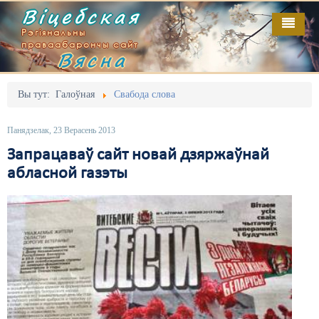
Віцебская
Рэгіянальны
праваабарончы сайт
Вясна
Галоўная
Выданьні
Адміністрацыйны перасьлед
Вы тут:
Галоўная
Свабода слова
Відэа
Акцыі
Панядзелак, 23 Верасень 2013
Кантакт
Безбар'ернае асяродзьдзе
Запрацаваў сайт новай дзяржаўнай
абласной газэты
Пра нас
Выбары
RSS
Грамадзянскія ініцыятывы
Дзяржава
Дыскрымінацыя
Затрыманьні