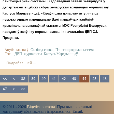
пэнітэнцыярнай сыстэмы. З адпаведнай заявай зьвярнуўся ў
дэпартамэнт віцебскі сябра Беларускай асацыяцыі журналістаў
Кастусь Мардзьвінцаў. «Кіраўніцтва дэпартамэнту лічыць
немэтазгодным наведваньне Вамі папраўчых калёніяў
крымінальна-выканаўчай сыстэмы МУС Рэспублікі Беларусь», –
паведаміў заяўніку першы намесьнік начальніка ДВП С.І.
Працэнка.
Апублікавана ў
Свабода слова
,
Пэнітэнцыярная сыстэма
Тэгі:
ДВП
журналісты
Кастусь Мардзьвінцаў
Падрабязьней ...
<<
<
38
39
40
41
42
43
44
45
46
47
>
>>
© 2011 - 2026
Віцебская вясна
. Пры выкарыстаньні
матэрыялаў абавязковая гіпэрспасылка. Email: