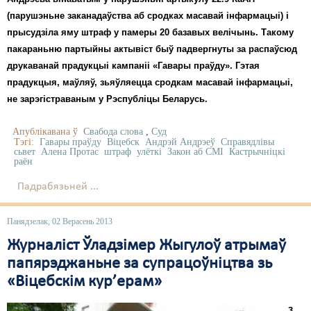
(парушэньне заканадаўства аб сродках масавай інфармацыі) і
прысудзіла яму штраф у памеры 20 базавых велічынь. Такому
пакараньню партыйны актывіст быў падвергнуты за распаўсюд
друкаванай прадукцыі кампаніі «Гавары праўду». Гэтая
прадукцыя, маўляў, зьяўляецца сродкам масавай інфармацыі,
не зарэгістраваным у Рэспубліцы Беларусь.
Апублікавана ў
Свабода слова
,
Суд
Тэгі:
Гавары праўду
Віцебск
Андрэй Андрэеў
Справядлівы
сьвет
Алена Протас
штраф
улёткі
Закон аб СМІ
Кастрычніцкі
раён
Падрабязьней ...
Панядзелак, 02 Верасень 2013
Журналіст Ўладзімер Жыгулоў атрымаў
папярэджаньне за супрацоўніцтва зь
«Віцебскім кур’ерам»
3