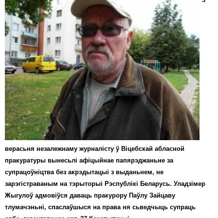
верасьня незалежнаму журналісту ў Віцебскай абласной
пракуратуры вынесьлі афіцыйнае папярэджаньне за
супрацоўніцтва без акрэдытацыі з выданьнем, не
зарэгістраваным на тэрыторыі Рэспублікі Беларусь. Уладзімер
Жыгулоў адмовіўся даваць пракурору Паўлу Зайцаву
тлумачэньні, спаслаўшыся на права ня сьведчыць супраць