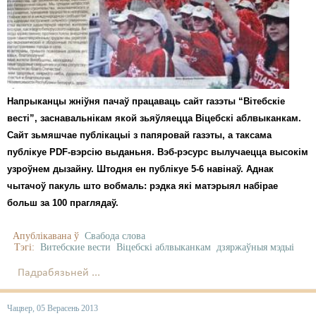
Карная псыхіятрыя
КПЧ ААН
Культурныя правы
ЛПП
Напрыканцы жніўня пачаў працаваць сайт газэты “Вітебскіе
Мігранты
весті”, заснавальнікам якой зьяўляецца Віцебскі аблвыканкам.
Сайт зьмяшчае публікацыі з папяровай газэты, а таксама
Мірныя сходы
публікуе PDF-вэрсію выданьня. Вэб-рэсурс вылучаецца высокім
узроўнем дызайну. Штодня ен публікуе 5-6 навінаў. Аднак
Палітвязьні
чытачоў пакуль што вобмаль: рэдка які матэрыял набірае
Праваабаронцы
больш за 100 праглядаў.
Правы дзіцяці
Апублікавана ў
Свабода слова
Тэгі:
Витебские вести
Віцебскі аблвыканкам
дзяржаўныя мэдыі
Пэнітэнцыярная сыстэма
Падрабязьней ...
Распальваньне варожасьці
Чацвер, 05 Верасень 2013
Рознае