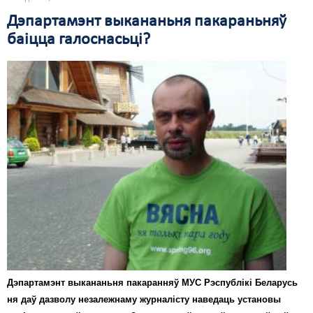
Дэпартамэнт выкананьня пакараньняў
баіцца галоснасьці?
Дэпартамэнт выкананьня пакаранняў МУС Рэспублікі Беларусь
ня даў дазволу незалежнаму журналісту наведаць установы