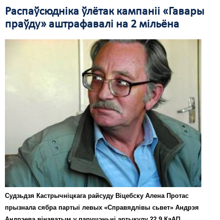
Распаўсюдніка ўлётак кампаніі «Гавары
Свабода слова
праўду» аштрафавалі на 2 мільёна
Свабода сумленьня
Суд
Сьмяротнае пакараньне
Экалёгія
Правы працоўных
Сацыяльныя правы
Судзьдзя Кастрычніцкага райсуду Віцебску Алена Протас
прызнала сябра партыі левых «Справядлівы сьвет» Андрэя
Андрэева вінаватым у парушэньні артыкулу 22.9 КаАП