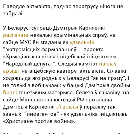
Паводле актывіста, падчас ператрусу нічога не
Свабода слова
забралі.
Свабода сумленьня
У Беларусі супраць Дзмітрыя Карняенкі
Суд
распачата
некалькі крымінальных спраў, на
сайце МУС ён згаданы як
удзельнік
Сьмяротнае пакараньне
"экстрэмісцкіх фармаванняў" - праекта
«Хрысціянская візія» і віцебскай ініцыятывы
Экалёгія
“Народный депутат”. Следчы камітэт
наклаў
Правы працоўных
арышт
на віцебскую кватэру актывіста. Сілавікі
ходзяць да яго родных у Беларусі “як на працу”, і
Сацыяльныя правы
не толькі з вобшукамі: у бацькі Дзмітрыя двойчы
бралі
генетычны матэрыял. Сёлета ў сакавіку на
сайце Міністэрства юстыцыі РФ прозвішча
Дзмітрыя Карняенкі
з'явілася
ў пераліку так
званых “иноагентов“ - як удзельніка ініцыятывы
«Христиане против войны».