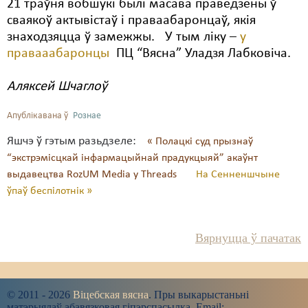
21 траўня вобшукі былі масава праведзены ў
сваякоў актывістаў і праваабаронцаў, якія
знаходзяцца ў замежжы. У тым ліку –
у
правааабаронцы
ПЦ “Вясна” Уладзя Лабковіча.
Аляксей Шчаглоў
Апублікавана ў
Рознае
Яшчэ ў гэтым разьдзеле:
« Полацкі суд прызнаў
“экстрэмісцкай інфармацыйнай прадукцыяй” акаўнт
выдавецтва RozUM Media у Threads
На Сенненшчыне
ўпаў беспілотнік »
Вярнуцца ў пачатак
© 2011 - 2026
Віцебская вясна
. Пры выкарыстаньні
матэрыялаў абавязковая гіпэрспасылка. Email: