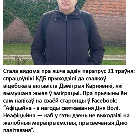
Карная псыхіятрыя
КПЧ ААН
Культурныя правы
ЛПП
Мігранты
Мірныя сходы
Стала вядома пра яшчэ адзін ператрус 21 траўня:
Палітвязьні
спрацоўнікі КДБ прыходзілі да сваякоў
віцебскага актывіста Дзмітрыя Карняенкі, які
Праваабаронцы
вымушана жыве ў эміграцыі. Пра прычыны ён
Правы дзіцяці
сам напісаў на сваёй старонцы ў Facebook:
“Афіцыйна - з нагоды святкавання Дня Волі.
Пэнітэнцыярная сыстэма
Неафіцыйна — каб у гэты дзень не выходзілі на
жалобныя мерапрыемствы, прысвечаныя Дню
Распальваньне варожасьці
палітвязня”.
Рознае