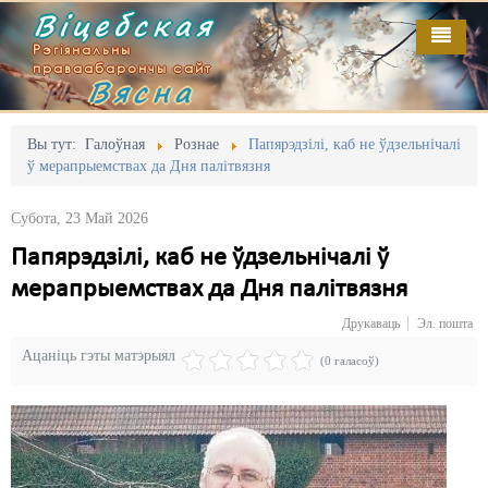
Віцебская
Рэгіянальны
праваабарончы сайт
Вясна
Галоўная
Выданьні
Адміністрацыйны перасьлед
Вы тут:
Галоўная
Рознае
Папярэдзілі, каб не ўдзельнічалі
ў мерапрыемствах да Дня палітвязня
Відэа
Акцыі
Субота, 23 Май 2026
Кантакт
Безбар'ернае асяродзьдзе
Папярэдзілі, каб не ўдзельнічалі ў
Пра нас
Выбары
мерапрыемствах да Дня палітвязня
RSS
Грамадзянскія ініцыятывы
Друкаваць
Эл. пошта
Ацаніць гэты матэрыял
Дзяржава
(0 галасоў)
Дыскрымінацыя
Затрыманьні