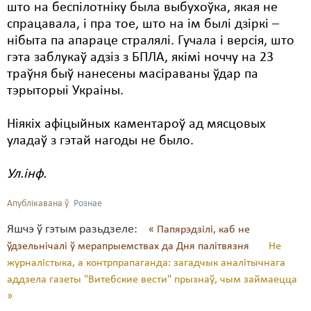
што на беспілотніку была выбухоўка, якая не
спрацавала, і пра тое, што на ім былі дзіркі –
Свабода слова
нібыта па апараце стралялі. Гучала і версія, што
Свабода сумленьня
гэта заблукаў адзіз з БПЛА, якімі ноччу на 23
траўня быў нанесены масіраваны ўдар па
Суд
тэрыторыі Украіны.
Сьмяротнае пакараньне
Ніякіх афіцыйных каментароў ад мясцовых
Экалёгія
уладаў з гэтай нагоды не было.
Правы працоўных
Ул.інф.
Сацыяльныя правы
Апублікавана ў
Рознае
Яшчэ ў гэтым разьдзеле:
« Папярэдзілі, каб не
ўдзельнічалі ў мерапрыемствах да Дня палітвязня
Не
журналістыка, а контрпрапаганда: загадчык аналітычнага
аддзела газеты "Витебские вести" прызнаў, чым займаецца
»