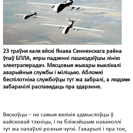
Карная псыхіятрыя
КПЧ ААН
Культурныя правы
ЛПП
Мігранты
23 траўня каля вёскі Янава Сенненскага раёна
ўпаў БПЛА, япры падзенні пашкодзіўшы лінію
Мірныя сходы
электраперадач. Мясцовыя жыхары выклікалі
Палітвязьні
аварыйныя службы і міліцыю. Абломкі
беспілотніка службоўцы тут жа забралі, а людзям
Праваабаронцы
забаранілі распавядаць пра здарэнне.
Правы дзіцяці
Пэнітэнцыярная сыстэма
Вяскоўцы – не самыя вялікія адмыслоўцы ў
Распальваньне варожасьці
вайсковай тэхніцы, і па бліжэйшым наваколлі
тут жа папаўзлі розныя чуткі. Гаварылі і пра тое,
Рознае