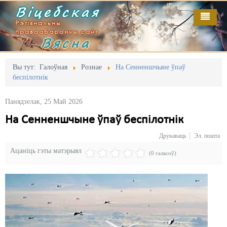
Віцебская
Рэгіянальны
праваабарончы сайт
Вясна
Галоўная
Выданьні
Адміністрацыйны перасьлед
Вы тут:
Галоўная
Рознае
На Сенненшчыне ўпаў
беспілотнік
Відэа
Акцыі
Панядзелак, 25 Май 2026
Кантакт
Безбар'ернае асяродзьдзе
На Сенненшчыне ўпаў беспілотнік
Пра нас
Выбары
Друкаваць
Эл. пошта
RSS
Грамадзянскія ініцыятывы
Ацаніць гэты матэрыял
(0 галасоў)
Дзяржава
Дыскрымінацыя
Затрыманьні