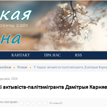
ская
на
рончы сайт
КАНТАКТ
ПРА НАС
RSS
алоўная
Рознае
У бацькі актывіста-палітэмігранта Дзмітрыя Карня
расавік 2026
і актывіста-палітэмігранта Дзмітрыя Карняе
эты матэрыял
(0 галасоў)