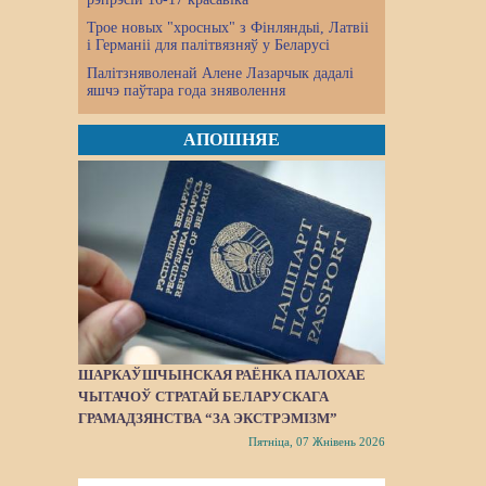
Трое новых "хросных" з Фінляндыі, Латвіі
і Германіі для палітвязняў у Беларусі
Палітзняволенай Алене Лазарчык дадалі
яшчэ паўтара года зняволення
АПОШНЯЕ
ШАРКАЎШЧЫНСКАЯ РАЁНКА ПАЛОХАЕ
ЧЫТАЧОЎ СТРАТАЙ БЕЛАРУСКАГА
ГРАМАДЗЯНСТВА “ЗА ЭКСТРЭМІЗМ”
Пятніца, 07 Жнівень 2026