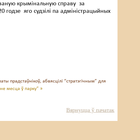
аваную крымінальную справу за
20 годзе яго судзілі па адміністрацыйных
ты прадстаўнікоў, абвясцілі “стратэгічным” для
не месца ў парку” »
Вярнуцца ў пачатак