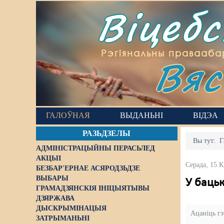
Віцеб
Вяс
Рэгіянальны правааба
ГАЛОЎНАЯ
ВЫДАНЬНІ
ВІДЭА
РАЗЬДЗЕЛЫ
Вы тут:
Г
АДМІНІСТРАЦЫЙНЫ ПЕРАСЬЛЕД
АКЦЫІ
Серада, 15 К
БЕЗБАР'ЕРНАЕ АСЯРОДЗЬДЗЕ
ВЫБАРЫ
У бацьк
ГРАМАДЗЯНСКІЯ ІНІЦЫЯТЫВЫ
ДЗЯРЖАВА
ДЫСКРЫМІНАЦЫЯ
Ацаніць г
ЗАТРЫМАНЬНІ