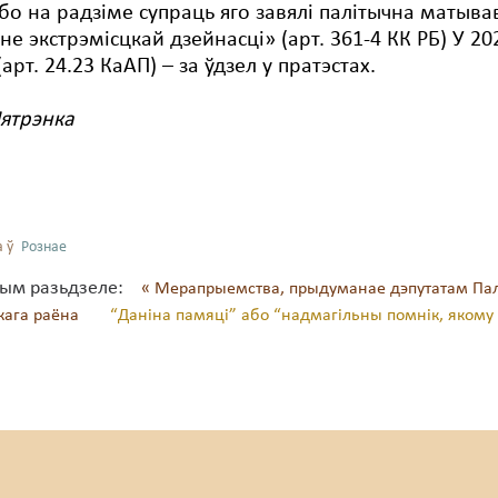
бо на радзіме супраць яго завялі палітычна матыв
не экстрэмісцкай дзейнасці» (арт. 361-4 КК РБ) У 20
арт. 24.23 КаАП) – за ўдзел у пратэстах.
ятрэнка
 ў
Рознае
тым разьдзеле:
« Мерапрыемства, прыдуманае дэпутатам Пала
кага раёна
“Даніна памяці” або “надмагільны помнік, якому 