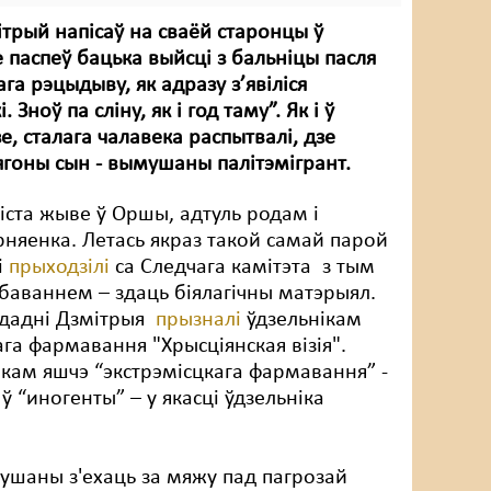
ітрый напісаў на сваёй старонцы ў
е паспеў бацька выйсці з бальніцы пасля
га рэцыдыву, як адразу з’явіліся
 Зноў па сліну, як і год таму”. Як і ў
е, сталага чалавека распытвалі, дзе
ягоны сын - вымушаны палітэмігрант.
іста жыве ў Оршы, адтуль родам і
няенка. Летась якраз такой самай парой
і
прыходзілі
са Следчага камітэта з тым
аваннем – здаць біялагічны матэрыял.
эдадні Дзмітрыя
прызналі
ўдзельнікам
ага фармавання "Хрысціянская візія".
кам яшчэ “экстрэмісцкага фармавання” -
і ў “иногенты” – у якасці ўдзельніка
ушаны з'ехаць за мяжу пад пагрозай