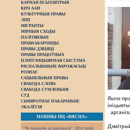
КАРНАЯ ПСЫХІЯТРЫЯ
КПЧ ААН
КУЛЬТУРНЫЯ ПРАВЫ
ЛПП
МІГРАНТЫ
МІРНЫЯ СХОДЫ
ПАЛІТВЯЗЬНІ
ПРАВААБАРОНЦЫ
ПРАВЫ ДЗІЦЯЦІ
ПРАВЫ ПРАЦОЎНЫХ
ПЭНІТЭНЦЫЯРНАЯ СЫСТЭМА
РАСПАЛЬВАНЬНЕ ВАРОЖАСЬЦІ
РОЗНАЕ
САЦЫЯЛЬНЫЯ ПРАВЫ
СВАБОДА СЛОВА
СВАБОДА СУМЛЕНЬНЯ
СУД
Яшчэ пра
СЬМЯРОТНАЕ ПАКАРАНЬНЕ
ініцыяты
ЭКАЛЁГІЯ
арганіз
НАВІНЫ ПЦ «ВЯСНА»
Дзмітрый
"Не вызваляе ад адказнасці". Што трэба