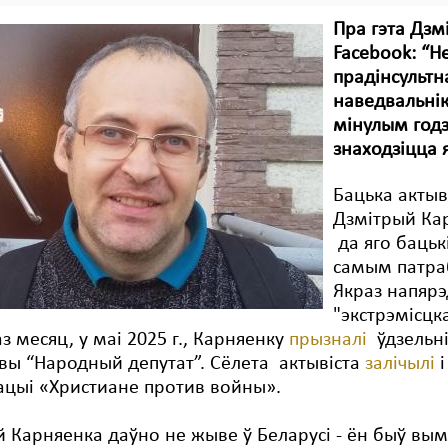
Пра гэта Дзм
Facebook: “Н
прадінсультна
наведвальнікі.
мінулым годз
знаходзіцца 
Бацька актыв
Дзмітрый Кар
да яго бацьк
самым патраб
Якраз напяр
"экстрэмісцк
з месяц, у маі 2025 г., Карняенку
прызналі
ўдзельні
вы “Народный депутат”. Сёлета актывіста
залічылі
ацыі «Христиане против войны».
 Карняенка даўно не жыве ў Беларусі - ён быў вым