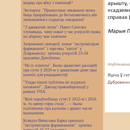
ведаць пра яўку з павіннай?
арышту, 
«садзеян
Эксперты: "Прымусовае лекаванне можа
быць прыраўнавана да бесчалавечнага або
справах (
зневажаючага годнасць пакарання"
"З адвакатам лепш": Павел Сапелка
Марыя П
тлумачыць, чаму нават у час рэпрэсій права
на абарону мае значэнне
Затрыманні святароў, новае "экстрэмісцкае
фармаванне" і чарговы "хапун" у
Дзяржынску: хроніка рэпрэсій 23-24
красавіка Дапоўнена
Апублікавана
"Не іх кліенты". Былы арыштант распавёў
пра суткі ў 2020-м у арыштным доме пры
калоніі для рэцыдывістаў
Яшчэ ў гэ
"Улады ніколі публічна не асуджалі
Дубровенс
катаванні". Даклад праваабаронцаў у
рамках УПА
"Калі параўноўваць суткі ў 2022-м і 2024-
м, то цяпер горш стала", — былы
палітвязень пра калонію і арышт пасля
вызвалення
Ксяндза Вячаслава Барка прызналі
"экстрэмісцкім фармаваннем": хроніка
рэпрэсій 16-17 красавіка