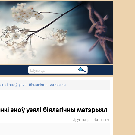
енкі зноў узялі біялагічны матэрыял
нкі зноў узялі біялагічны матэрыял
Друкаваць
Эл. пошта