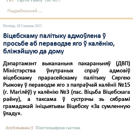
Тэгі:
Сяргей Рыжоў
ПК №15
Свабода слова
Падрабязьней ...
Свабода сумленьня
Пятніца, 18 Снежань 2015
Суд
Віцебскаму палітыку адмоўлена ў
просьбе аб пераводзе яго ў калёнію,
Сьмяротнае пакараньне
бліжэйшую да дому
Экалёгія
Дэпартамэнт выкананьня пакараньняў (ДВП)
Правы працоўных
Міністэрства ўнутраных спраў адмовіў
віцебскаму прарасейскаму палітыку Сяргею
Сацыяльныя правы
Рыжову ў пераводзе яго з папраўчай калёніі №15
(г. Магілёў) у калёнію №3 (пас. Віцьба Віцебскага
раёну), а таксама ў сустрэчы зь сябрамі
грамадзкай ініцыятывы Віцебску «За сумленную
ўладу».
Апублікавана ў
Пэнітэнцыярная сыстэма