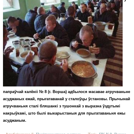
У
папраўчай калёніі № 8 (г. Ворша) адбылося масавае атручваньне
асуджаных ежай, прыгатаванай у сталоўцы ўстановы. Прычынай
атручваньня сталі бляшанкі з тушонкай з выразна ўздутымі
накрыўкамі, што былі выкарыстаныя для прыгатаваньня ежы
асуджаным.