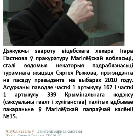
Карная псыхіятрыя
КПЧ ААН
Культурныя правы
ЛПП
Мігранты
Дзякуючы звароту віцебскага лекара Ігара
Пастнова ў пракуратуру Магілёўскай вобласьці,
Мірныя сходы
сталі вядомыя некаторыя падрабязнасьці
турэмнага жыцьця Сяргея Рыжова, прэтэндэнта
Палітвязьні
на пасаду прэзыдэнта на выбарах 2010 году.
Праваабаронцы
Асуджаны паводле часткі 1 артыкулу 167 і часткі
1 артыкулу 339 Крымінальнага кодэксу
Правы дзіцяці
(сэксуальны гвалт і хуліганства) палітык адбывае
пакараньне ў Магілёўскай папраўчай калёніі
Пэнітэнцыярная сыстэма
№15.
Распальваньне варожасьці
Апублікавана ў
Пэнітэнцыярная сыстэма
Рознае