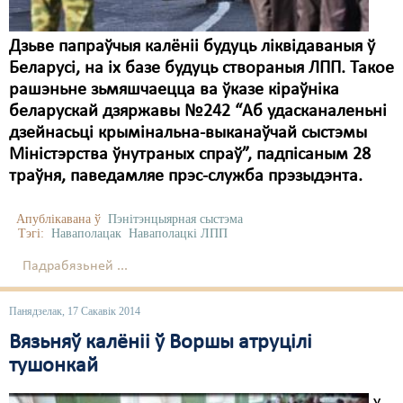
Дзьве папраўчыя калёніі будуць ліквідаваныя ў
Беларусі, на іх базе будуць створаныя ЛПП. Такое
рашэньне зьмяшчаецца ва ўказе кіраўніка
беларускай дзяржавы №242 “Аб удасканаленьні
дзейнасьці крымінальна-выканаўчай сыстэмы
Міністэрства ўнутраных спраў”, падпісаным 28
траўня, паведамляе прэс-служба прэзыдэнта.
Апублікавана ў
Пэнітэнцыярная сыстэма
Тэгі:
Наваполацак
Наваполацкі ЛПП
Падрабязьней ...
Панядзелак, 17 Сакавік 2014
Вязьняў калёніі ў Воршы атруцілі
тушонкай