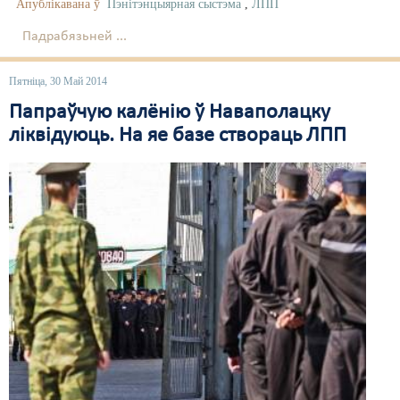
Апублікавана ў
Пэнітэнцыярная сыстэма
,
ЛПП
Падрабязьней ...
Пятніца, 30 Май 2014
Папраўчую калёнію ў Наваполацку
ліквідуюць. На яе базе створаць ЛПП