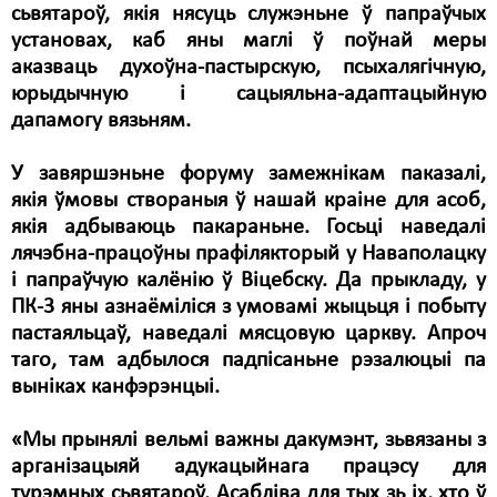
сьвятароў, якія нясуць служэньне ў папраўчых
установах, каб яны маглі ў поўнай меры
аказваць духоўна-пастырскую, псыхалягічную,
юрыдычную і сацыяльна-адаптацыйную
дапамогу вязьням.
У завяршэньне форуму замежнікам паказалі,
якія ўмовы створаныя ў нашай краіне для асоб,
якія адбываюць пакараньне. Госьці наведалі
лячэбна-працоўны прафілякторый у Наваполацку
і папраўчую калёнію ў Віцебску. Да прыкладу, у
ПК-3 яны азнаёміліся з умовамі жыцьця і побыту
пастаяльцаў, наведалі мясцовую царкву. Апроч
таго, там адбылося падпісаньне рэзалюцыі па
выніках канфэрэнцыі.
«Мы прынялі вельмі важны дакумэнт, зьвязаны з
арганізацыяй адукацыйнага працэсу для
турэмных сьвятароў. Асабліва для тых зь іх, хто ў