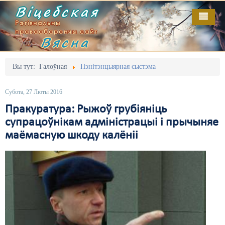
Віцебская
Рэгіянальны
праваабарончы сайт
Вясна
Галоўная
Выданьні
Адміністрацыйны перасьлед
Вы тут:
Галоўная
Пэнітэнцыярная сыстэма
Відэа
Акцыі
Субота, 27 Люты 2016
Кантакт
Безбар'ернае асяродзьдзе
Пракуратура: Рыжоў грубіяніць
супрацоўнікам адміністрацыі і прычыняе
Пра нас
Выбары
маёмасную шкоду калёніі
RSS
Грамадзянскія ініцыятывы
Дзяржава
Дыскрымінацыя
Затрыманьні