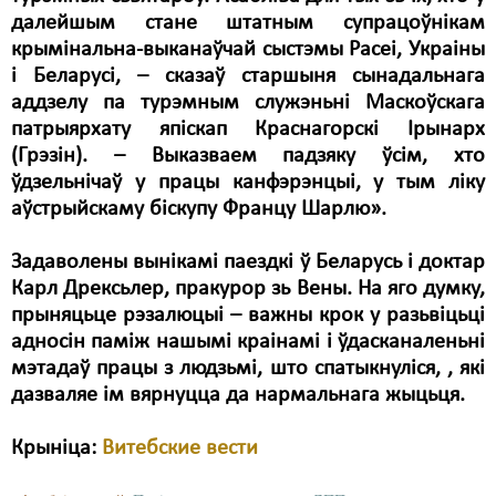
далейшым стане штатным супрацоўнікам
крымінальна-выканаўчай сыстэмы Расеі, Украіны
і Беларусі, – сказаў старшыня сынадальнага
аддзелу па турэмным служэньні Маскоўскага
патрыярхату япіскап Краснагорскі Ірынарх
(Грэзін). – Выказваем падзяку ўсім, хто
ўдзельнічаў у працы канфэрэнцыі, у тым ліку
аўстрыйскаму біскупу Францу Шарлю».
Задаволены вынікамі паездкі ў Беларусь і доктар
Карл Дрексьлер, пракурор зь Вены. На яго думку,
прыняцьце рэзалюцыі – важны крок у разьвіцьці
адносін паміж нашымі краінамі і ўдасканаленьні
мэтадаў працы з людзьмі, што спатыкнуліся, , які
дазваляе ім вярнуцца да нармальнага жыцьця.
Крыніца
:
Витебские вести