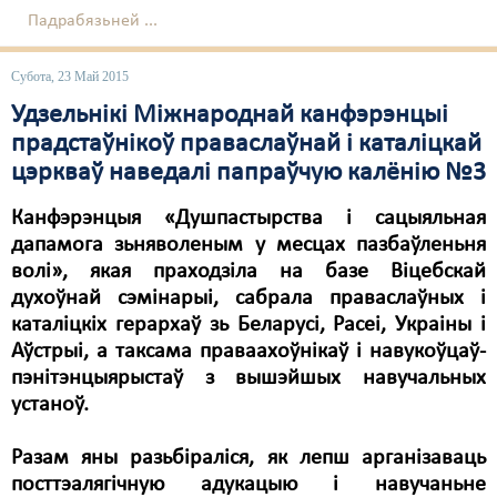
Падрабязьней ...
Субота, 23 Май 2015
Удзельнікі Міжнароднай канфэрэнцыі
прадстаўнікоў праваслаўнай і каталіцкай
цэркваў наведалі папраўчую калёнію №3
Канфэрэнцыя «Душпастырства і сацыяльная
дапамога зьняволеным у месцах пазбаўленьня
волі», якая праходзіла на базе Віцебскай
духоўнай сэмінарыі, сабрала праваслаўных і
каталіцкіх герархаў зь Беларусі, Расеі, Украіны і
Аўстрыі, а таксама праваахоўнікаў і навукоўцаў-
пэнітэнцыярыстаў з вышэйшых навучальных
устаноў.
Разам яны разьбіраліся, як лепш арганізаваць
посттэалягічную адукацыю і навучаньне