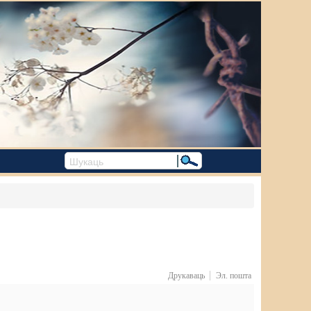
Друкаваць
Эл. пошта