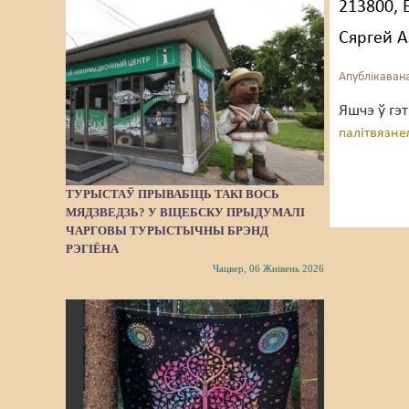
213800, 
Сяргей 
Апублікавана
Яшчэ ў гэ
палітвязн
ТУРЫСТАЎ ПРЫВАБІЦЬ ТАКІ ВОСЬ
МЯДЗВЕДЗЬ? У ВІЦЕБСКУ ПРЫДУМАЛІ
ЧАРГОВЫ ТУРЫСТЫЧНЫ БРЭНД
РЭГІЁНА
Чацвер, 06 Жнівень 2026