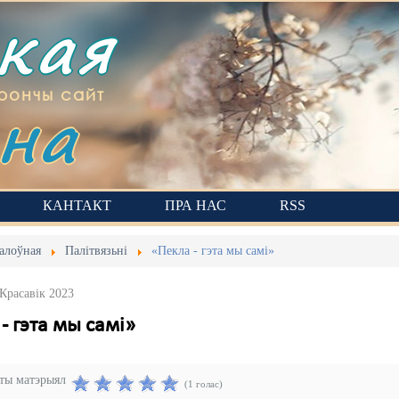
ская
на
рончы сайт
КАНТАКТ
ПРА НАС
RSS
алоўная
Палітвязьні
«Пекла - гэта мы самі»
 Красавік 2023
- гэта мы самі»
эты матэрыял
(1 голас)