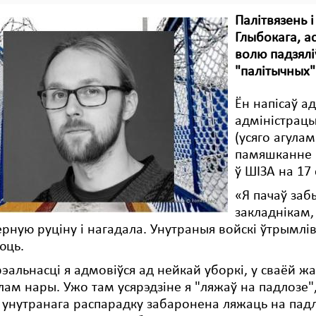
Палітвязень і
Глыбокага, ас
волю падзялі
"палітычных"
Ён напісаў ад
адміністрацы
(усяго агулам
памяшканне к
ў ШІЗА на 17 
«Я пачаў заб
закладнікам,
рную руціну і нагадала. Унутраныя войскі ўтрымлі
юць.
альнасці я адмовіўся ад нейкай уборкі, у сваёй жа
лам нары. Ужо там усярэдзіне я "ляжаў на падлозе", а
 унутранага распарадку забаронена ляжаць на падл