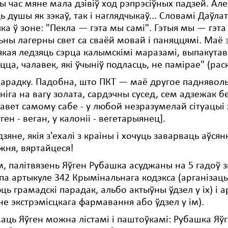
ты час мяне мала дзівіў ход рэпрэсіўных падзей. Ал
ь душы як зэкаў, так і наглядчыкаў... Cловамі Даўл
ка ў зоне: "Пекла — гэта мы самі". Гэтыя мы — гэта с
льны лагерны свет са сваёй мовай і паняццямі. Ма
 якая ледзяць сэрца калымскімі маразамі, выпаку
цца, чалавек, які ўчыніў подласць, не памірае" (ра
парадку. Падобна, што ПКТ — маё другое паднявольн
ніга на вагу золата, сардэчны сусед, сем адзежак без 
Савет самому сабе - у любой незразумелай сітуацыі ж
ўген - веган, у калоніі - вегетарыянец].
зяне, якія з'ехалі з краіны і хочуць заварваць аўсян
жня, вяртайцеся!
, палітвязень Яўген Рубашка асуджаны на 5 гадоў з
а артыкуле 342 Крымінальнага кодэкса (арганізацыя
ь грамадскі парадак, альбо актыўны ўдзел у іх) і 
не экстрэмісцкага фармавання або ўдзел у ім).
ць Яўген можна лістамі і паштоўкамі: Рубашка Яўген