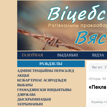
Віцеб
Вяс
Рэгіянальны правааба
ГАЛОЎНАЯ
ВЫДАНЬНІ
ВІДЭА
РАЗЬДЗЕЛЫ
Вы тут:
Г
АДМІНІСТРАЦЫЙНЫ ПЕРАСЬЛЕД
АКЦЫІ
Аўторак, 04
БЕЗБАР'ЕРНАЕ АСЯРОДЗЬДЗЕ
ВЫБАРЫ
«Пекла 
ГРАМАДЗЯНСКІЯ ІНІЦЫЯТЫВЫ
ДЗЯРЖАВА
ДЫСКРЫМІНАЦЫЯ
Ацаніць г
ЗАТРЫМАНЬНІ