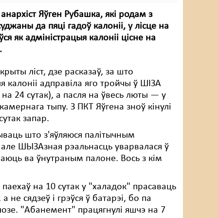
 анархіст Яўген Рубашка, які родам з
уджаны да пяці гадоў калоніі, у лісце на
ўся як адміністрацыя калоніі цісне на
.
крыты ліст, дзе расказаў, за што
я калоніі адправіла яго тройчы ў ШІЗА
 на 24 сутак), а пасля на ўвесь люты — у
амернага тыпу. З ПКТ Яўгена зноў кінулі
сутак запар.
ываць што з'яўляюся палітычным
 але ШЫЗАзная рэальнасць уварвалася ў
ваюць ва ўнутраным палоне. Вось з кім
 паехаў на 10 сутак у "халадок" прасаваць
 не сядзеў і грэўся ў батарэі, бо па
озе. "Абанемент" працягнулі яшчэ на 7