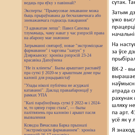
сутак. Т
ведаць пра яўку з павіннай?
Эксперты: "Прымусовае лекаванне можа
Затым дз
быць прыраўнавана да бесчалавечнага або
ужо высл
зневажаючага годнасць пакарання"
працерці
"З адвакатам лепш": Павел Сапелка
тлумачыць, чаму нават у час рэпрэсій права
начальні
на абарону мае значэнне
На насту
Затрыманні святароў, новае "экстрэмісцкае
фармаванне" і чарговы "хапун" у
за ўсе д
Дзяржынску: хроніка рэпрэсій 23-24
прыбірал
красавіка Дапоўнена
"Не іх кліенты". Былы арыштант распавёў
ВК-2 - в
пра суткі ў 2020-м у арыштным доме пры
вырашае,
калоніі для рэцыдывістаў
наўмысна
"Улады ніколі публічна не асуджалі
катаванні". Даклад праваабаронцаў у
атрада с
рамках УПА
рахунак 
"Калі параўноўваць суткі ў 2022-м і 2024-
шляху не
м, то цяпер горш стала", — былы
па арт. 
палітвязень пра калонію і арышт пасля
вызвалення
усё як у
Ксяндза Вячаслава Барка прызналі
Я знаход
"экстрэмісцкім фармаваннем": хроніка
рэпрэсій 16-17 красавіка