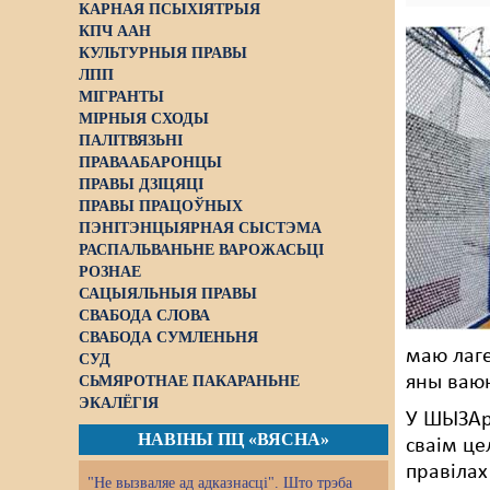
КАРНАЯ ПСЫХІЯТРЫЯ
КПЧ ААН
КУЛЬТУРНЫЯ ПРАВЫ
ЛПП
МІГРАНТЫ
МІРНЫЯ СХОДЫ
ПАЛІТВЯЗЬНІ
ПРАВААБАРОНЦЫ
ПРАВЫ ДЗІЦЯЦІ
ПРАВЫ ПРАЦОЎНЫХ
ПЭНІТЭНЦЫЯРНАЯ СЫСТЭМА
РАСПАЛЬВАНЬНЕ ВАРОЖАСЬЦІ
РОЗНАЕ
САЦЫЯЛЬНЫЯ ПРАВЫ
СВАБОДА СЛОВА
СВАБОДА СУМЛЕНЬНЯ
маю лаге
СУД
яны ваю
СЬМЯРОТНАЕ ПАКАРАНЬНЕ
ЭКАЛЁГІЯ
У ШЫЗАрэ
НАВІНЫ ПЦ «ВЯСНА»
сваім це
правілах
"Не вызваляе ад адказнасці". Што трэба