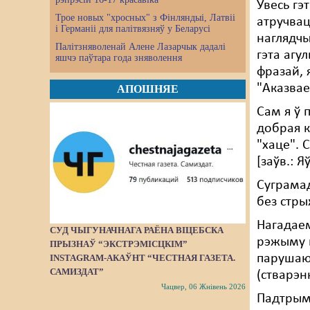
Увесь гэ
Трое новых "хросных" з Фінляндыі, Латвіі
атручвац
і Германіі для палітвязняў у Беларусі
наглядчы
Палітзняволенай Алене Лазарчык дадалі
гэта агу
яшчэ паўтара года зняволення
фразай,
"Аказвае
АПОШНЯЕ
Сам я ў 
добрая к
"хаце". 
[заўв.: Я
Суграмад
без стры
Нагадаем
СУД ЧЫГУНАЧНАГА РАЁНА ВІЦЕБСКА
рэжыму п
ПРЫЗНАЎ “ЭКСТРЭМІСЦКІМ”
парушаюц
INSTAGRAM-АКАЎНТ “ЧЕСТНАЯ ГАЗЕТА.
САМИЗДАТ”
(стварэн
Чацвер, 06 Жнівень 2026
Падтрыма