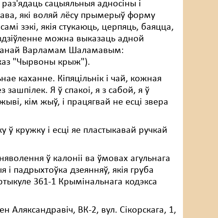
е раз'ядаць сацыяльныя адносіны і
атава, які воляй лёсу прымерыў форму
амі зэкі, якія стукаюць, церпяць, баяцца,
ё здзіўленне можна выказаць адной
таванай Варламам Шаламавым:
сказ "Чырвоны крыж").
ае каханне. Кіпяцільнік і чай, кожная
зашпілек. Я ў спакоі, я з сабой, я ў
ыві, кім жыў, і працягвай не есці звера
ку ў кружку і есці яе пластыкавай ручкай
няволення ў калоніі ва ўмовах агульнага
 і падрыхтоўка дзеянняў, якія груба
артыкуле 361-1 Крымінальнага кодэкса
 Аляксандравіч, ВК-2, вул. Сікорскага, 1,