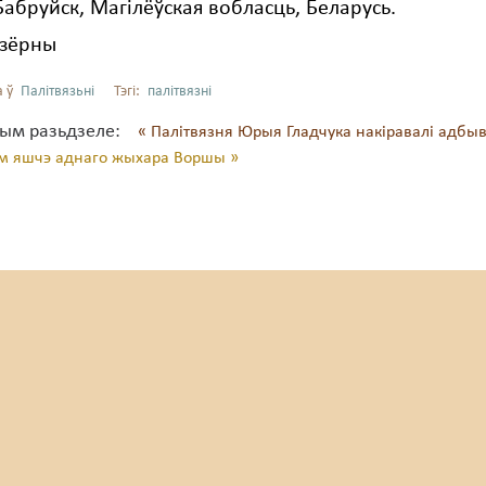
Бабруйск, Магілёўская вобласць, Беларусь.
Азёрны
 ў
Палітвязьні
Тэгі:
палітвязні
тым разьдзеле:
« Палітвязня Юрыя Гладчука накіравалі адбы
ем яшчэ аднаго жыхара Воршы »