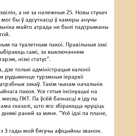
хвілін, а не за належныя 25. Новы стукач
, мог бы ў адсутнасці ў камеры анучы
альніка майго атрада не былі падтрыманы
гой.
ным па туалетным пакоі. Правільныя зэкі
рыбіраюць самі, за выключэннем
арэм, нізкі статус".
 дзе толькі адміністрацыя калоніі
тым рудыменце турэмныя іерархіі
атрэбных зэкаў. Такім чынам начальнік
йнага пакоя. Усе гэтыя інсінуацыі на
месяц ПКТ. Па ўсёй бачнасці я іду па
ма сказалі, што яго збіраюцца круціць
 днямі раней за мяне. "Усё ідэі па плане,
аз 3 гады мой бягучы афіцыйны званок.