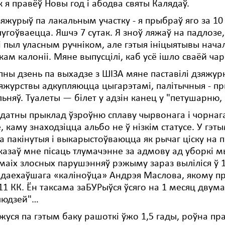
ак я правёў Новы год і абодва святы Калядаў.
яжурыў па лакальным участку - я прыбраў яго за 10 
угоўваецца. Яшчэ 7 сутак. Я зноў ляжаў на падлозе
 пыл уласным ручніком, але гэтыя ініцыятывы нач
кам калоніі. Мяне выпусцілі, каб усё ішло сваёй чар
пны дзень па выхадзе з ШІЗА мяне паставілі дзяжур
зяжурствы адкупляюцца цыгарэтамі, палітычныя - п
ьняў. Туалеты — білет у адзін канец у "петушарню, г
ыдатны прыклад ўзроўню сплаву чырвонага і чорнага,
 каму знаходзіцца альбо не ў нізкім статусе. У гэ
 пакінутыя і выкарыстоўваюцца як рычаг ціску на п
казаў мне пісаць тлумачэнне за адмову ад уборкі мы
маіх злосных парушэнняў рэжыму зараз выліліся ў 1 
даехаўшага «каліноўца» Андрэя Маслова, якому пра
411 КК. Ён таксама заБУРыўся ўсяго на 1 месяц двума
 людзей"…
жуся па гэтым баку рашоткі ўжо 1,5 гады, роўна пр