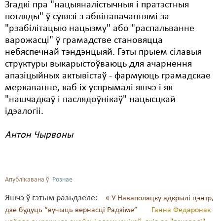
Згадкі пра "нацыяналістычныя і пратэстныя
погляды" ў сувязі з абвінавачаннямі за
"рэабілітацыю нацызму" або "распальванне
варожасці" ў грамадстве становяцца
небяспечнай тэндэнцыяй. Гэты прыем сілавыя
структуры выкарыстоўваюць для ачарнення
апазіцыйных актывістаў - фармуюць грамадскае
меркаванне, каб іх успрымалі яшчэ і як
"нашчадкаў і паслядоўнікаў" нацысцкай
ідэалогіі.
Антон Чырвоны
Апублікавана ў
Рознае
Яшчэ ў гэтым разьдзеле:
« У Наваполацку адкрылі цэнтр,
дзе будуць “вучыць вернасці Радзіме”
Ганна Федаронак