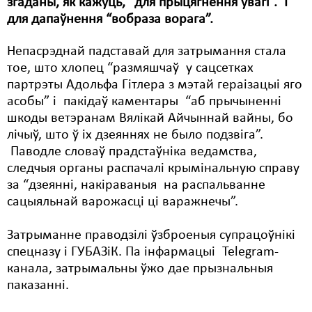
згаданы, як кажуць, “для прыцягнення ўвагі”. І
для дапаўнення “вобраза ворага”.
Свабода слова
Непасрэднай падставай для затрымання стала
Свабода сумленьня
тое, што хлопец “размяшчаў у сацсетках
Суд
партрэты Адольфа Гітлера з мэтай гераізацыі яго
асобы” і пакідаў каментары “аб прычыненні
Сьмяротнае пакараньне
шкоды ветэранам Вялікай Айчыннай вайны, бо
лічыў, што ў іх дзеяннях не было подзвіга”.
Экалёгія
Паводле словаў прадстаўніка ведамства,
Правы працоўных
следчыя органы распачалі крымінальную справу
за “дзеянні, накіраваныя на распальванне
Сацыяльныя правы
сацыяльнай варожасці ці варажнечы”.
Затрыманне праводзілі ўзброеныя супрацоўнікі
спецназу і ГУБАЗіК. Па інфармацыі Telegram-
канала, затрымальны ўжо дае прызнальныя
паказанні.