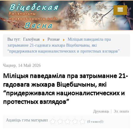
Віцебская
Рэгіянальны
праваабарончы сайт
Вясна
Галоўная
Выданьні
Адміністрацыйны перасьлед
Вы тут:
Галоўная
Рознае
Міліцыя паведаміла пра
затрыманне 21-гадовага жыхара Віцебшчыны, які
Відэа
Акцыі
“придерживался националистических и протестных взглядов”
Кантакт
Безбар'ернае асяродзьдзе
Чацвер, 14 Май 2026
Пра нас
Выбары
Міліцыя паведаміла пра затрыманне 21-
гадовага жыхара Віцебшчыны, які
RSS
Грамадзянскія ініцыятывы
“придерживался националистических и
Дзяржава
протестных взглядов”
Дыскрымінацыя
Друкаваць
Эл. пошта
Ацаніць гэты матэрыял
Затрыманьні
(0 галасоў)