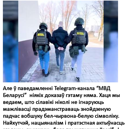
Карная псыхіятрыя
КПЧ ААН
Культурныя правы
ЛПП
Мігранты
Мірныя сходы
Палітвязьні
Праваабаронцы
Але ў паведамленні Telegram-канала “МВД
Правы дзіцяці
Беларусі” ніякіх доказаў гэтаму няма. Хаця мы
ведаем, што сілавікі ніколі не ігнаруюць
Пэнітэнцыярная сыстэма
мажлівасці прадэманстраваць знойдзеную
падчас вобшуку бел-чырвона-белую сімволіку.
Распальваньне варожасьці
Найхутчэй, нацыяналізм і пратэстная актыўнасць
Рознае