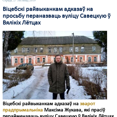
Серада, 27 Лістапад 2019
Віцебскі райвыканкам адказаў на
Свабода слова
просьбу пераназваць вуліцу Савецкую ў
Свабода сумленьня
Вялікіх Лётцах
Суд
Сьмяротнае пакараньне
Экалёгія
Правы працоўных
Сацыяльныя правы
Віцебскі райвыканкам адказаў на
зварот
прадпрымальніка
Максіма Жукава, які прасіў
перайменаваць вуліцу Савецкую ў Вялікіх Лётцах