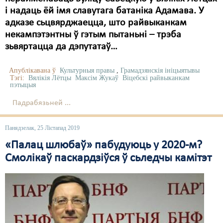
і надаць ёй імя славутага батаніка Адамава. У
адказе сьцвярджаецца, што райвыканкам
некампэтэнтны ў гэтым пытаньні – трэба
зьвяртацца да дэпутатаў…
Апублікавана ў
Культурныя правы
,
Грамадзянскія ініцыятывы
Тэгі:
Вялікія Лётцы
Максім Жукаў
Віцебскі райвыканкам
пэтыцыя
Падрабязьней ...
Панядзелак, 25 Лістапад 2019
«Палац шлюбаў» пабудуюць у 2020-м?
Смолікаў паскардзіўся ў сьледчы камітэт