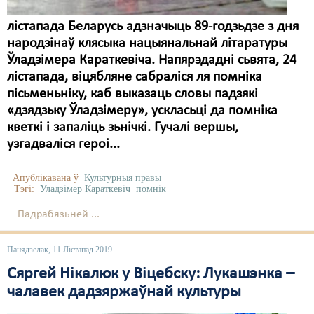
лістапада Беларусь адзначыць 89-годзьдзе з дня
народзінаў клясыка нацыянальнай літаратуры
Ўладзімера Караткевіча. Напярэдадні сьвята, 24
лістапада, віцябляне сабраліся ля помніка
пісьменьніку, каб выказаць словы падзякі
«дзядзьку Ўладзімеру», ускласьці да помніка
кветкі і запаліць зьнічкі. Гучалі вершы,
узгадваліся героі...
Апублікавана ў
Культурныя правы
Тэгі:
Уладзімер Караткевіч
помнік
Падрабязьней ...
Панядзелак, 11 Лістапад 2019
Сяргей Нікалюк у Віцебску: Лукашэнка –
чалавек дадзяржаўнай культуры