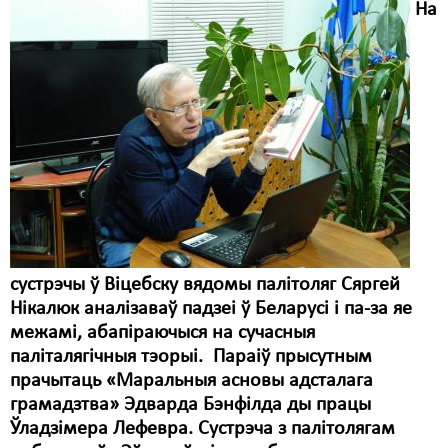
На
сустрэчы ў Віцебску вядомы палітоляг Сяргей
Нікалюк аналізаваў падзеі ў Беларусі і па-за яе
межамі, абапіраючыся на сучасныя
паліталягічныя тэорыі. Параіў прысутным
прачытаць «Маральныя асновы адсталага
грамадзтва» Эдварда Бэнфілда ды працы
Ўладзімера Лефевра. Сустрэча з палітолягам