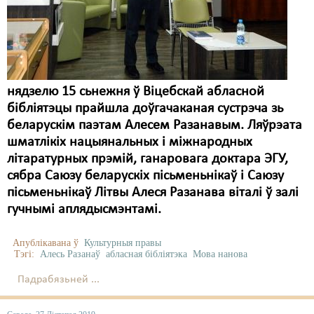
Карная псыхіятрыя
КПЧ ААН
Культурныя правы
ЛПП
нядзелю 15 сьнежня ў Віцебскай абласной
бібліятэцы прайшла доўгачаканая сустрэча зь
Мігранты
беларускім паэтам Алесем Разанавым. Ляўрэата
шматлікіх нацыянальных і міжнародных
Мірныя сходы
літаратурных прэмій, ганаровага доктара ЭГУ,
Палітвязьні
сябра Саюзу беларускіх пісьменьнікаў і Саюзу
пісьменьнікаў Літвы Алеся Разанава віталі ў залі
Праваабаронцы
гучнымі аплядысмэнтамі.
Правы дзіцяці
Апублікавана ў
Культурныя правы
Пэнітэнцыярная сыстэма
Тэгі:
Алесь Разанаў
абласная бібліятэка
Мова нанова
Падрабязьней ...
Распальваньне варожасьці
Рознае