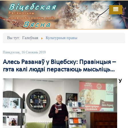
Віцебская
Рэгіянальны
праваабарончы сайт
Вясна
Галоўная
Выданьні
Адміністрацыйны перасьлед
Вы тут:
Галоўная
Культурныя правы
Відэа
Акцыі
Панядзелак, 16 Снежань 2019
Кантакт
Безбар'ернае асяродзьдзе
Алесь Разанаў у Віцебску: Правінцыя –
гэта калі людзі перастаюць мысьліць…
Пра нас
Выбары
У
RSS
Грамадзянскія ініцыятывы
Дзяржава
Дыскрымінацыя
Затрыманьні