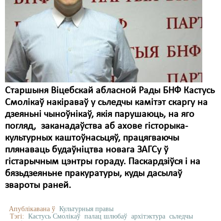
Старшыня Віцебскай абласной Рады БНФ Кастусь
Смолікаў накіраваў у сьледчы камітэт скаргу на
дзеяньні чыноўнікаў, якія парушаюць, на яго
погляд, заканадаўства аб ахове гісторыка-
культурных каштоўнасьцяў, працягваючы
плянаваць будаўніцтва новага ЗАГСу ў
гістарычным цэнтры гораду. Паскардзіўся і на
бязьдзеяньне пракуратуры, куды дасылаў
звароты раней.
Апублікавана ў
Культурныя правы
Тэгі:
Кастусь Смолікаў
палац шлюбаў
архітэктура
сьледчы