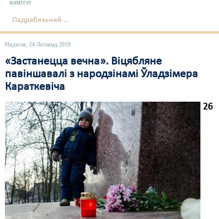
камітэт
Падрабязьней ...
Нядзеля, 24 Лістапад 2019
«Застанецца вечна». Віцябляне
павіншавалі з народзінамі Ўладзімера
Караткевіча
26