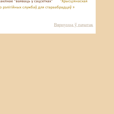
заклікае “ваяваць у сацсетках”
"Хрысціянаская
ю рэлігійных службаў для стараабрадцаў »
Вярнуцца ў пачатак