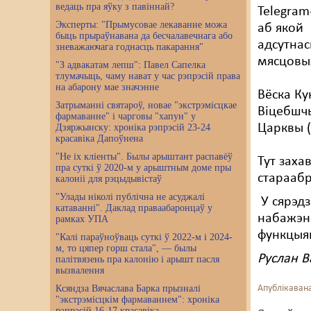
ведаць пра яўку з павіннай?
Telegram
Эксперты: "Прымусовае лекаванне можа
аб якой 
быць прыраўнавана да бесчалавечнага або
адсутнас
зневажаючага годнасць пакарання"
мясцовых
"З адвакатам лепш": Павел Сапелка
тлумачыць, чаму нават у час рэпрэсій права
на абарону мае значэнне
Вёска Ку
Затрыманні святароў, новае "экстрэмісцкае
Віцебшч
фармаванне" і чарговы "хапун" у
Царквы (
Дзяржынску: хроніка рэпрэсій 23-24
красавіка Дапоўнена
"Не іх кліенты". Былы арыштант распавёў
Тут заха
пра суткі ў 2020-м у арыштным доме пры
стараабр
калоніі для рэцыдывістаў
"Улады ніколі публічна не асуджалі
У сярэдз
катаванні". Даклад праваабаронцаў у
набажэнс
рамках УПА
функцыя
"Калі параўноўваць суткі ў 2022-м і 2024-
м, то цяпер горш стала", — былы
Руслан В
палітвязень пра калонію і арышт пасля
вызвалення
Ксяндза Вячаслава Барка прызналі
Апублікавана
"экстрэмісцкім фармаваннем": хроніка
рэпрэсій 16-17 красавіка