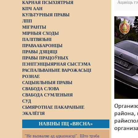
Ацаніць г
КАРНАЯ ПСЫХІЯТРЫЯ
КПЧ ААН
КУЛЬТУРНЫЯ ПРАВЫ
ЛПП
МІГРАНТЫ
МІРНЫЯ СХОДЫ
ПАЛІТВЯЗЬНІ
ПРАВААБАРОНЦЫ
ПРАВЫ ДЗІЦЯЦІ
ПРАВЫ ПРАЦОЎНЫХ
ПЭНІТЭНЦЫЯРНАЯ СЫСТЭМА
РАСПАЛЬВАНЬНЕ ВАРОЖАСЬЦІ
РОЗНАЕ
САЦЫЯЛЬНЫЯ ПРАВЫ
СВАБОДА СЛОВА
СВАБОДА СУМЛЕНЬНЯ
СУД
Организо
СЬМЯРОТНАЕ ПАКАРАНЬНЕ
района, 
ЭКАЛЁГІЯ
райиспо
НАВІНЫ ПЦ «ВЯСНА»
организа
"Не вызваляе ад адказнасці". Што трэба