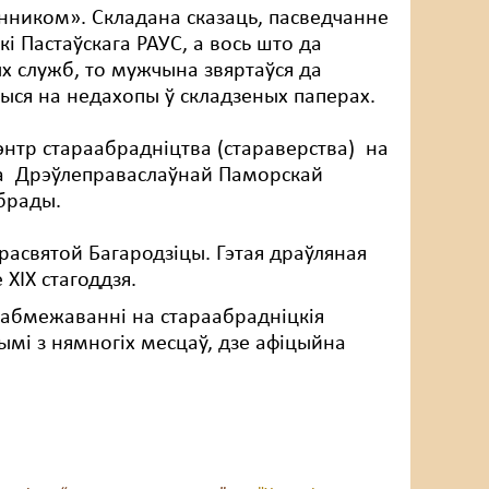
нником». Складана сказаць, пасведчанне
і Пастаўскага РАУС, а вось што да
х служб, то мужчына звяртаўся да
шыся на недахопы ў складзеных паперах.
энтр стараабрадніцтва (стараверства) на
да Дрэўлеправаслаўнай Паморскай
брады.
Прасвятой Багародзіцы. Гэтая драўляная
XIX стагоддзя.
ія абмежаванні на стараабрадніцкія
ымі з нямногіх месцаў, дзе афіцыйна