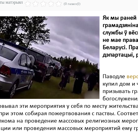
эты матэрыял
(0 галасоў)
Як мы раней 
грамадзяніна
службы ў вёс
не мае права
Беларусі. Пр
дэпартацыі, 
Паводле
вер
купил дом и 
призывать г
богослужени
вывал эти мероприятия у себя по месту жительства
при этом собирая пожертвования с паствы. Соотв
лкома на проведение массовых религиозных мероп
ции или проведения массовых мероприятий ему гр