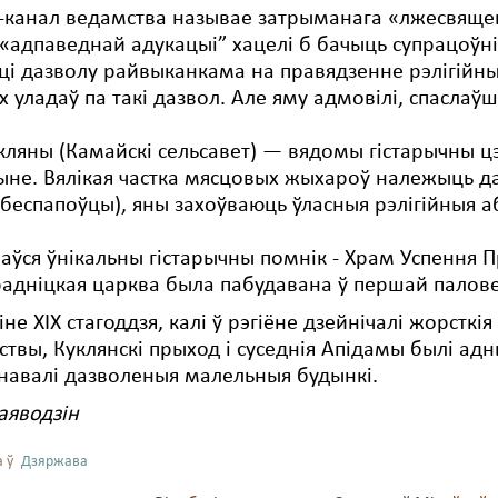
-канал ведамства называе затрыманага «лжесвяще
«адпаведнай адукацыі” хацелі б бачыць супрацоўнік
ці дазволу райвыканкама на правядзенне рэлігійны
 уладаў па такі дазвол. Але яму адмовілі, спаслаў
кляны (Камайскі сельсавет) — вядомы гістарычны ц
ыне. Вялікая частка мясцовых жыхароў належыць 
беспапоўцы), яны захоўваюць ўласныя рэлігійныя а
ваўся ўнікальны гістарычны помнік - Храм Успення 
адніцкая царква была пабудавана ў першай палове 
іне XIX стагоддзя, калі ў рэгіёне дзейнічалі жорстк
твы, Куклянскі прыход і суседнія Апідамы былі адн
навалі дазволеныя малельныя будынкі.
аяводзін
 ў
Дзяржава