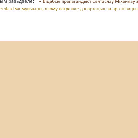
тым разьдзеле:
« Віцебскі прапагандыст Святаслаў Міхайлаў 
ветліла імя мужчыны, якому пагражае дэпартацыя за арганізацы