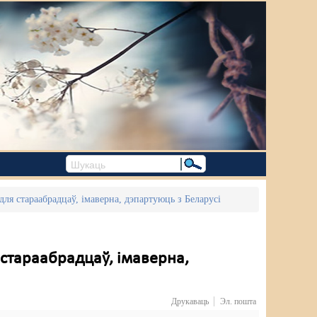
ля стараабрадцаў, імаверна, дэпартуюць з Беларусі
стараабрадцаў, імаверна,
Друкаваць
Эл. пошта