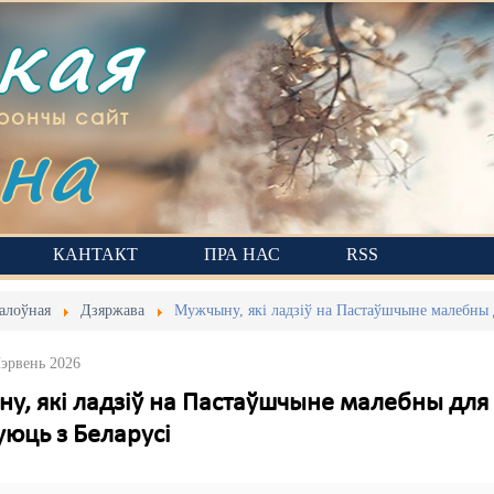
ская
на
рончы сайт
КАНТАКТ
ПРА НАС
RSS
алоўная
Дзяржава
Мужчыну, які ладзіў на Пастаўшчыне малебны д
Чэрвень 2026
у, які ладзіў на Пастаўшчыне малебны для 
уюць з Беларусі