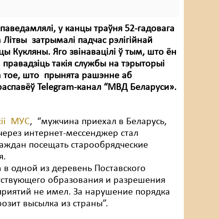
паведамлялі, у канцы траўня 52-гадовага
 Літвы затрымалі падчас рэлігійнай
цы Кукляны. Яго звінавацілі ў тым, што ён
 правадзіць такія службы на тэрыторыі
а тое, што прынята рашэнне аб
распавёў Telegram-канал “МВД Беларуси».
сіі МУС
, “мужчина приехал в Беларусь,
через интернет-мессенджер стал
раждан посещать старообрядческие
я.
 в одной из деревень Поставского
етствующего образования и разрешения
риятий не имел. За нарушение порядка
озит высылка из страны”.