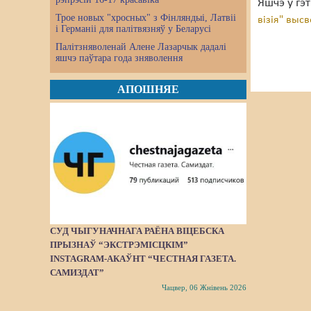
Яшчэ ў гэ
Трое новых "хросных" з Фінляндыі, Латвіі
візія" выс
і Германіі для палітвязняў у Беларусі
Палітзняволенай Алене Лазарчык дадалі
яшчэ паўтара года зняволення
АПОШНЯЕ
СУД ЧЫГУНАЧНАГА РАЁНА ВІЦЕБСКА
ПРЫЗНАЎ “ЭКСТРЭМІСЦКІМ”
INSTAGRAM-АКАЎНТ “ЧЕСТНАЯ ГАЗЕТА.
САМИЗДАТ”
Чацвер, 06 Жнівень 2026