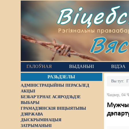
Віцеб
Вяс
Рэгіянальны правааба
ГАЛОЎНАЯ
ВЫДАНЬНІ
ВІДЭА
РАЗЬДЗЕЛЫ
Вы тут:
Г
АДМІНІСТРАЦЫЙНЫ ПЕРАСЬЛЕД
АКЦЫІ
Чацвер, 04 
БЕЗБАР'ЕРНАЕ АСЯРОДЗЬДЗЕ
ВЫБАРЫ
Мужчын
ГРАМАДЗЯНСКІЯ ІНІЦЫЯТЫВЫ
дэпарт
ДЗЯРЖАВА
ДЫСКРЫМІНАЦЫЯ
ЗАТРЫМАНЬНІ