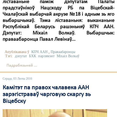
ліставаньне паміж дэпутатам Палаты
прадстаўнікоў Нацсходу РБ па Віцебскай-
Чкалаўскай выбарчай акрузе №18 і адным зь яго
выбаршчыкаў. Тэма ліставаньня: выкананьне
Рэспублікай Беларусь рашэньняў КПЧ ААН.
Дэпутат: Міхаіл Волкаў. Выбаршчык:
праваабаронца Павал Левінаў...
Апублікавана ў
КПЧ ААН
,
Праваабаронцы
Тэгі:
дэпутат
БХК
парлямэнт
Міхаіл Волкаў
Падрабязьней ...
Серада, 03 Люты 2016
Камітэт па правох чалавека ААН
зарэгістраваў чарговую скаргу зь
Віцебску