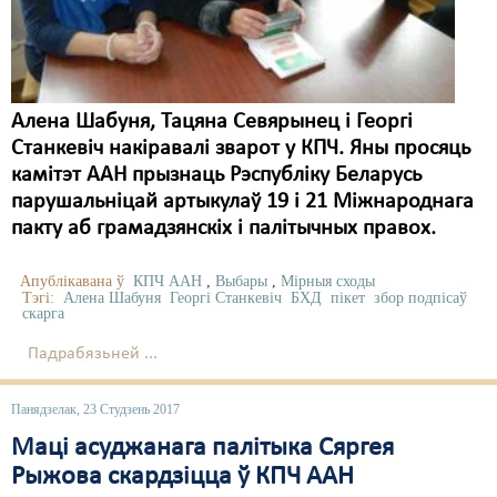
Карная псыхіятрыя
КПЧ ААН
Культурныя правы
Алена Шабуня, Тацяна Севярынец і Георгі
ЛПП
Станкевіч накіравалі зварот у КПЧ. Яны просяць
камітэт ААН прызнаць Рэспубліку Беларусь
Мігранты
парушальніцай артыкулаў 19 і 21 Міжнароднага
Мірныя сходы
пакту аб грамадзянскіх і палітычных правох.
Палітвязьні
Апублікавана ў
КПЧ ААН
,
Выбары
,
Мірныя сходы
Тэгі:
Алена Шабуня
Георгі Станкевіч
БХД
пікет
збор подпісаў
Праваабаронцы
скарга
Падрабязьней ...
Правы дзіцяці
Пэнітэнцыярная сыстэма
Панядзелак, 23 Студзень 2017
Маці асуджанага палітыка Сяргея
Распальваньне варожасьці
Рыжова скардзіцца ў КПЧ ААН
Рознае