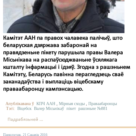
Камітэт ААН па правох чалавека палічыў, што
беларуская дзяржава забаронай на
правядзеньне пікету парушыла правы Валера
Місьнікава на распаўсюджваньне ўсялякага
кшталту інфармацыі і ідэяў. Згодна з рашэньнем
Камітэту, Беларусь павінна перагледзець сваё
заканадаўства і выплаціць віцебскаму
праваабаронцу кампэнсацыю.
Апублікавана ў
КПЧ ААН
,
Мірныя сходы
,
Праваабаронцы
Тэгі:
Віцебск
Валер Місьнікаў
пікет
рашэньне №881
Падрабязьней ...
Панядзелак, 21 Сакавік 2016