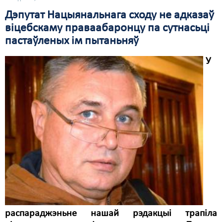
Дэпутат Нацыянальнага сходу не адказаў
віцебскаму праваабаронцу па сутнасьці
пастаўленых ім пытаньняў
У
распараджэньне нашай рэдакцыі трапіла