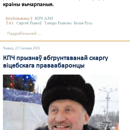
краіны вычарпаныя.
Апублікавана ў
КПЧ ААН
Тэгі:
Сяргей Рыжоў
Тамара Рыжова
Белая Русь
Падрабязьней ...
Чацвер, 22 Снежань 2016
КПЧ прызнаў абгрунтаванай скаргу
віцебскага праваабаронцы