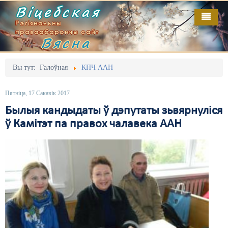
Віцебская
Рэгіянальны
праваабарончы сайт
Вясна
Галоўная
Выданьні
Адміністрацыйны перасьлед
Вы тут:
Галоўная
КПЧ ААН
Відэа
Акцыі
Пятніца, 17 Сакавік 2017
Кантакт
Безбар'ернае асяродзьдзе
Былыя кандыдаты ў дэпутаты зьвярнуліся
ў Камітэт па правох чалавека ААН
Пра нас
Выбары
RSS
Грамадзянскія ініцыятывы
Дзяржава
Дыскрымінацыя
Затрыманьні