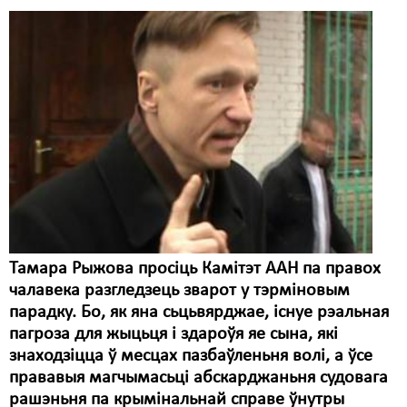
Свабода слова
Свабода сумленьня
Суд
Сьмяротнае пакараньне
Экалёгія
Правы працоўных
Сацыяльныя правы
Тамара Рыжова просіць Камітэт ААН па правох
чалавека разгледзець зварот у тэрміновым
парадку. Бо, як яна сьцьвярджае, існуе рэальная
пагроза для жыцьця і здароўя яе сына, які
знаходзіцца ў месцах пазбаўленьня волі, а ўсе
прававыя магчымасьці абскарджаньня судовага
рашэньня па крымінальнай справе ўнутры