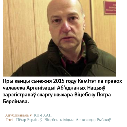
Пры канцы сьнежня 2015 году Камітэт па правох
чалавека Арганізацыі Аб'яднаных Нацыяў
зарэгістраваў скаргу жыхара Віцебску Пятра
Бярлінава.
Апублікавана ў
КПЧ ААН
Тэгі:
Пётар Бярлінаў
Віцебск
міліцыя
Аляксандар Рыбакоў