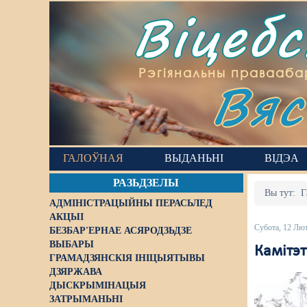
Віцеб
Вяс
Рэгіянальны правааба
ГАЛОЎНАЯ
ВЫДАНЬНІ
ВІДЭА
РАЗЬДЗЕЛЫ
Вы тут:
Г
АДМІНІСТРАЦЫЙНЫ ПЕРАСЬЛЕД
АКЦЫІ
Субота, 12 Лю
БЕЗБАР'ЕРНАЕ АСЯРОДЗЬДЗЕ
ВЫБАРЫ
Камітэ
ГРАМАДЗЯНСКІЯ ІНІЦЫЯТЫВЫ
ДЗЯРЖАВА
ДЫСКРЫМІНАЦЫЯ
ЗАТРЫМАНЬНІ