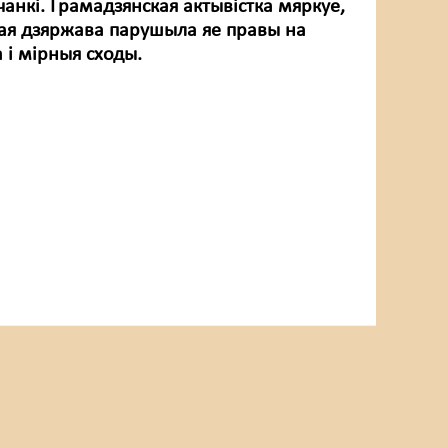
анкі. Грамадзянская актывістка мяркуе,
ая дзяржава парушыла яе правы на
 і мірныя сходы.