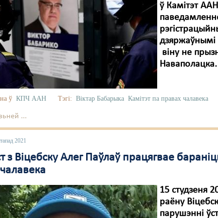
ў Камітэт ААН
паведамленне
рэгістрацыйны
дзяржаўнымі 
віну не прыз
Наваполацка.
на ў
КПЧ ААН
Тэгі:
Віктар Бабарыка
Камітэт па правах чалавека
ьней ...
стапад 2021
т з Віцебску Алег Паўлаў працягвае бараніц
 чалавека
15 студзеня 2
раёну Віцебс
парушэнні ўс