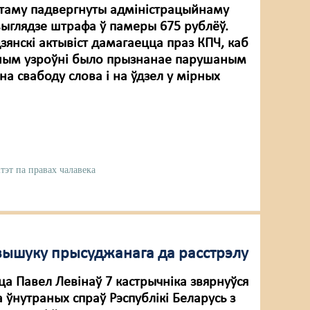
і таму падвергнуты адміністрацыйнаму
выглядзе штрафа ў памеры 675 рублёў.
янскі актывіст дамагаецца праз КПЧ, каб
ным узроўні было прызнанае парушаным
на свабоду слова і на ўдзел у мірных
тэт па правах чалавека
 вышуку прыcуджанага да расстрэлу
а Павел Левінаў 7 кастрычніка звярнуўся
а ўнутраных спраў Рэспублікі Беларусь з