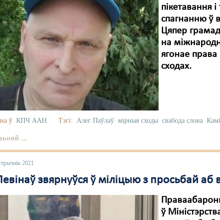
пікетавання 
спагнанню ў 
Цяпер грамадз
на міжнарод
ягонае права 
сходах.
на ў
КПЧ ААН
Тэгі:
Алег Паўлаў
мірныя сходы
свабода слова
Камі
ьней ...
стрычнік 2021
Левінаў звярнуўся ў міліцыю з просьбай аб
Праваабаронц
ў Міністэрств