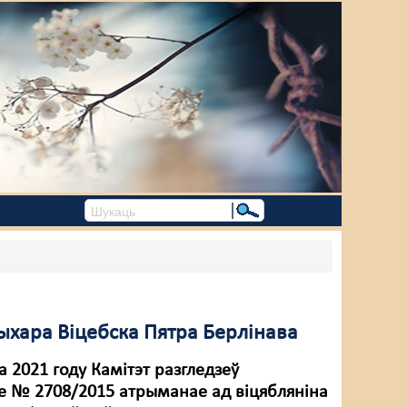
ыхара Віцебска Пятра Берлінава
а 2021 году Камітэт разгледзеў
 № 2708/2015 атрыманае ад віцябляніна