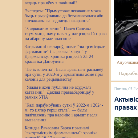
ведаць пра яўку з павіннай?
Эксперты: "Прымусовае лекаванне можа
быць прыраўнавана да бесчалавечнага або
зневажаючага годнасць пакарання"
"З адвакатам лепш": Павел Сапелка
тлумачыць, чаму нават у час рэпрэсій права
на абарону мае значэнне
Затрыманні святароў, новае "экстрэмісцкае
фармаванне" і чарговы "хапун" у
Дзяржынску: хроніка рэпрэсій 23-24
красавіка Дапоўнена
Апублікава
"Не іх кліенты". Былы арыштант распавёў
Падрабяз
пра суткі ў 2020-м у арыштным доме пры
калоніі для рэцыдывістаў
"Улады ніколі публічна не асуджалі
Пятніца, 05 Лі
катаванні". Даклад праваабаронцаў у
рамках УПА
Актывіс
"Калі параўноўваць суткі ў 2022-м і 2024-
правах
м, то цяпер горш стала", — былы
палітвязень пра калонію і арышт пасля
вызвалення
Ксяндза Вячаслава Барка прызналі
"экстрэмісцкім фармаваннем": хроніка
рэпрэсій 16-17 красавіка