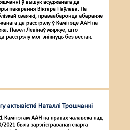
вяшчэнні ў вышук асуджанага да
ы пакарання Віктара Паўлава. Па
блізкай сваячкі, праваабаронца абараняе
жанага да расстрэлу ў Камітэце ААН па
ека. Павел Левінаў мяркуе, што
 расстрэлу мог знікнуць без вестак.
гу актывісткі Наталлі Трошчанкі
21 Камітэтам ААН па правах чалавека пад
/2021 была зарэгістраваная скарга