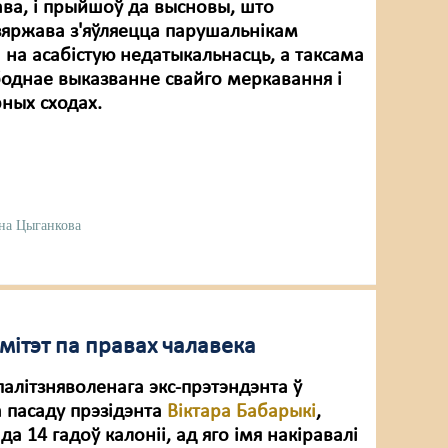
ава, і прыйшоў да высновы, што
зяржава з'яўляецца парушальнікам
 на асабістую недатыкальнасць, а таксама
боднае выказванне свайго меркавання і
рных сходах.
на Цыганкова
мітэт па правах чалавека
палітзняволенага экс-прэтэндэнта ў
 пасаду прэзідэнта
Віктара Бабарыкі
,
 да 14 гадоў калоніі, ад яго імя накіравалі