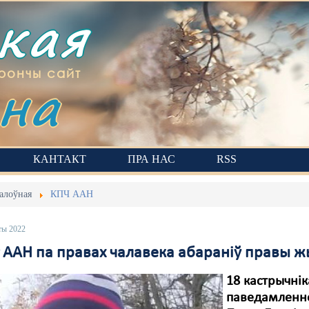
ская
на
рончы сайт
КАНТАКТ
ПРА НАС
RSS
алоўная
КПЧ ААН
ты 2022
т ААН па правах чалавека абараніў правы ж
18 кастрычнік
паведамленне