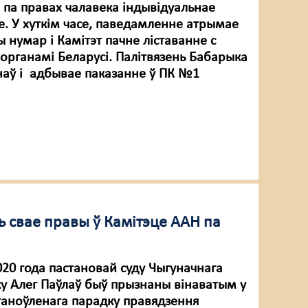
 па правах чалавека індывідуальнае
. У хуткім часе, паведамленне атрымае
 нумар і Камітэт пачне ліставанне с
органамі Беларусі. Палітвязень Бабарыка
наў і адбывае паказанне ў ПК №1
ь свае правы ў Камітэце ААН па
020 года пастановай суду Чыгуначнага
ку Алег Паўлаў быў прызнаны вінаватым у
таноўленага парадку правядзення