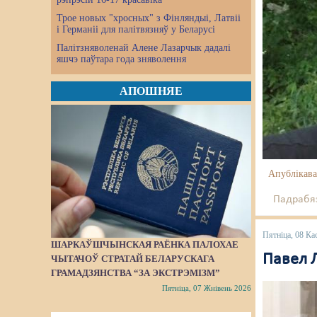
Трое новых "хросных" з Фінляндыі, Латвіі
і Германіі для палітвязняў у Беларусі
Палітзняволенай Алене Лазарчык дадалі
яшчэ паўтара года зняволення
АПОШНЯЕ
Апублікава
Падрабяз
Пятніца, 08 Ка
ШАРКАЎШЧЫНСКАЯ РАЁНКА ПАЛОХАЕ
Павел 
ЧЫТАЧОЎ СТРАТАЙ БЕЛАРУСКАГА
ГРАМАДЗЯНСТВА “ЗА ЭКСТРЭМІЗМ”
Пятніца, 07 Жнівень 2026