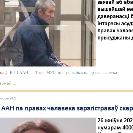
заявай аб аб
вышэйшай мер
даверанасці 
інтарэсы асуд
правах чалав
прысуджаны да
на ў
КПЧ ААН
Тэгі:
МУС
пошук зьніклых
правы чалавека
ьней ...
расень 2021
 ААН па правах чалавека зарэгістраваў скар
26 жніўня 20
нумарам 4000