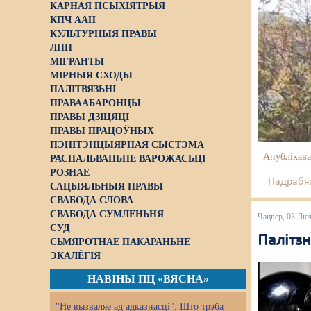
КАРНАЯ ПСЫХІЯТРЫЯ
КПЧ ААН
КУЛЬТУРНЫЯ ПРАВЫ
ЛПП
МІГРАНТЫ
МІРНЫЯ СХОДЫ
ПАЛІТВЯЗЬНІ
ПРАВААБАРОНЦЫ
ПРАВЫ ДЗІЦЯЦІ
ПРАВЫ ПРАЦОЎНЫХ
ПЭНІТЭНЦЫЯРНАЯ СЫСТЭМА
Апублікава
РАСПАЛЬВАНЬНЕ ВАРОЖАСЬЦІ
РОЗНАЕ
Падрабяз
САЦЫЯЛЬНЫЯ ПРАВЫ
СВАБОДА СЛОВА
СВАБОДА СУМЛЕНЬНЯ
Чацвер, 03 Лю
СУД
Палітзн
СЬМЯРОТНАЕ ПАКАРАНЬНЕ
ЭКАЛЁГІЯ
НАВІНЫ ПЦ «ВЯСНА»
"Не вызваляе ад адказнасці". Што трэба