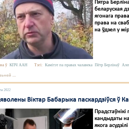
Пятра Берлін
беларуская д
ягонага права
права на сва
на ўдзел у мі
на ў
КПЧ ААН
Тэгі:
Камітэт па правах чалавека
Пётр Берлінаў
Але
ьней ...
ты 2022
яволены Віктар Бабарыка паскардзіўся ў Ка
Прадстаўнікі 
кандыдаты на
якога асудзілі