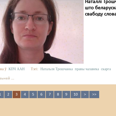
Наталлі Трошч
што беларуск
свабоду слова
на ў
КПЧ ААН
Тэгі:
Натальля Трошчанка
правы чалавека
скарга
ьней ...
1
2
3
4
5
6
7
8
9
10
>
>>