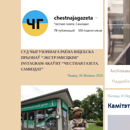
СУД ЧЫГУНАЧНАГА РАЁНА ВІЦЕБСКА
ПРЫЗНАЎ “ЭКСТРЭМІСЦКІМ”
INSTAGRAM-АКАЎНТ “ЧЕСТНАЯ ГАЗЕТА.
САМИЗДАТ”
Апублікава
Чацвер, 06 Жнівень 2026
Падрабяз
Пятніца, 03 Ве
Камітэт