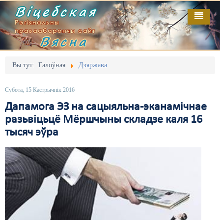
Віцебская
Рэгіянальны
праваабарончы сайт
Вясна
Галоўная
Выданьні
Адміністрацыйны перасьлед
Вы тут:
Галоўная
Дзяржава
Відэа
Акцыі
Субота, 15 Кастрычнік 2016
Кантакт
Безбар'ернае асяродзьдзе
Дапамога ЭЗ на сацыяльна-эканамічнае
разьвіцьцё Мёршчыны складзе каля 16
Пра нас
Выбары
тысяч эўра
RSS
Грамадзянскія ініцыятывы
Дзяржава
Дыскрымінацыя
Затрыманьні