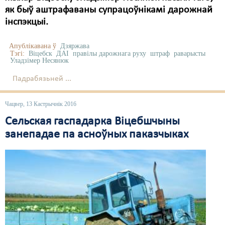
як быў аштрафаваны супрацоўнікамі дарожнай
інспэкцыі.
Апублікавана ў
Дзяржава
Тэгі:
Віцебск
ДАІ
правілы дарожнага руху
штраф
раварысты
Уладзімер Несянюк
Падрабязьней ...
Чацвер, 13 Кастрычнік 2016
Сельская гаспадарка Віцебшчыны
занепадае па асноўных паказчыках