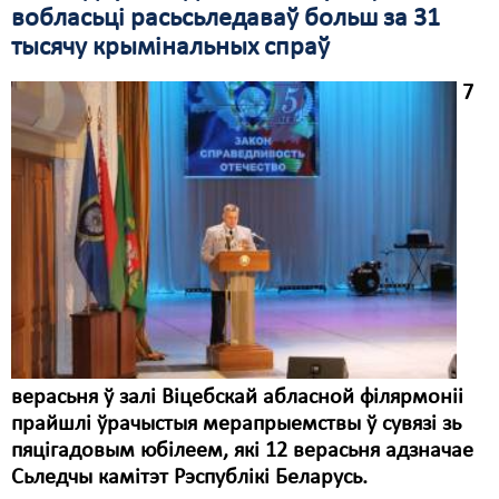
вобласьці расьсьледаваў больш за 31
тысячу крымінальных спраў
7
верасьня ў залі Віцебскай абласной філярмоніі
прайшлі ўрачыстыя мерапрыемствы ў сувязі зь
пяцігадовым юбілеем, які 12 верасьня адзначае
Сьледчы камітэт Рэспублікі Беларусь.