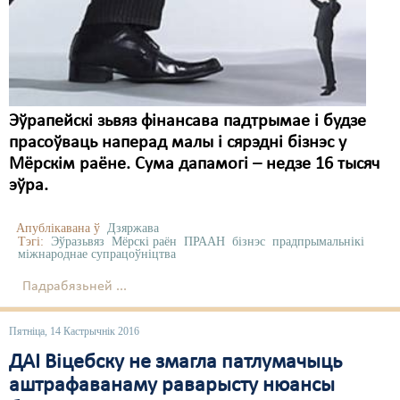
Карная псыхіятрыя
КПЧ ААН
Культурныя правы
ЛПП
Эўрапейскі зьвяз фінансава падтрымае і будзе
прасоўваць наперад малы і сярэдні бізнэс у
Мігранты
Мёрскім раёне. Сума дапамогі – недзе 16 тысяч
Мірныя сходы
эўра.
Палітвязьні
Апублікавана ў
Дзяржава
Тэгі:
Эўразьвяз
Мёрскі раён
ПРААН
бізнэс
прадпрымальнікі
Праваабаронцы
міжнароднае супрацоўніцтва
Падрабязьней ...
Правы дзіцяці
Пэнітэнцыярная сыстэма
Пятніца, 14 Кастрычнік 2016
Распальваньне варожасьці
ДАІ Віцебску не змагла патлумачыць
аштрафаванаму раварысту нюансы
Рознае