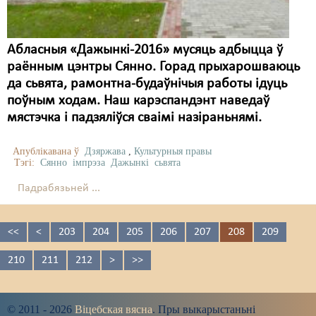
Абласныя «Дажынкі-2016» мусяць адбыцца ў
раённым цэнтры Сянно. Горад прыхарошваюць
да сьвята, рамонтна-будаўнічыя работы ідуць
поўным ходам. Наш карэспандэнт наведаў
мястэчка і падзяліўся сваімі назіраньнямі.
Апублікавана ў
Дзяржава
,
Культурныя правы
Тэгі:
Сянно
імпрэза
Дажынкі
сьвята
Падрабязьней ...
<<
<
203
204
205
206
207
208
209
210
211
212
>
>>
© 2011 - 2026
Віцебская вясна
. Пры выкарыстаньні