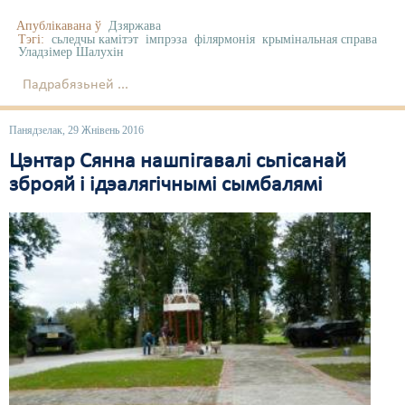
Апублікавана ў
Дзяржава
Тэгі:
сьледчы камітэт
імпрэза
філярмонія
крымінальная справа
Уладзімер Шалухін
Падрабязьней ...
Панядзелак, 29 Жнівень 2016
Цэнтар Сянна нашпігавалі сьпісанай
зброяй і ідэалягічнымі сымбалямі