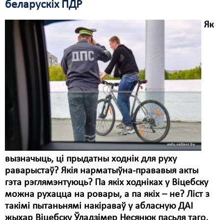
беларускіх ПДР
Свабода слова
Як
Свабода сумленьня
Суд
Сьмяротнае пакараньне
Экалёгія
Правы працоўных
Сацыяльныя правы
вызначыць, ці прыдатны ходнік для руху
раварыстаў? Якія нарматыўна-прававыя акты
гэта рэглямэнтуюць? Па якіх ходніках у Віцебску
можна рухацца на ровары, а па якіх – не? Ліст з
такімі пытаньнямі накіраваў у абласную ДАІ
жыхар Віцебску Ўладзімер Несянюк пасьля таго,