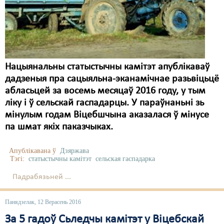
Нацыянальны статыстычны камітэт апублікаваў
дадзеныя пра сацыяльна-эканамічнае разьвіцьцё
абласьцей за восемь месяцаў 2016 году, у тым
ліку і ў сельскай гаспадарцы. У параўнаньні зь
мінулым годам Віцебшчына аказалася ў мінусе
па шмат якіх паказчыках.
Апублікавана ў
Дзяржава
Тэгі:
статыстычны камітэт
сельская гаспадарка
Падрабязьней ...
Панядзелак, 12 Верасень 2016
За 5 гадоў Сьледчы камітэт у Віцебскай