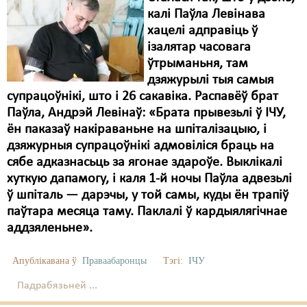
калі Паўла Левінава
хацелі адправіць ў
ізалятар часовага
ўтрыманьня, там
дзяжурылі тыя самыя
супрацоўнікі, што і 26 сакавіка. Распавёў брат
Паўла, Андрэй Левінаў: «Брата прывезьлі ў ІЧУ,
ён паказаў накіраваньне на шпіталізацыю, і
дзяжурныя супрацоўнікі адмовіліся браць на
сябе адказнасьць за ягонае здароўе. Выклікалі
хуткую дапамогу, і каля 1-й ночы Паўла адвезьлі
ў шпіталь — дарэчы, у той самы, куды ён трапіў
паўтара месяца таму. Паклалі ў кардыялягічнае
аддзяленьне».
Апублікавана ў
Праваабаронцы
Тэгі:
ІЧУ
Падрабязьней ...