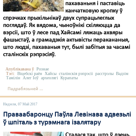
пахаваньня і паставіць
канчатковую кропку ў
спрэчках прыхільнікаў двух супрацьлеглых
поглядаў. Як вядома, чыноўнікі схіляюцца да
вэрсіі, што ў лесе пад Хайсамі ляжаць ахвяры
фашыстаў, а грамадзкія актывісты перакананыя,
што людзі, пахаваныя тут, былі забітыя за часамі
сталінскіх рэпрэсіяў.
Апублікавана ў
Рознае
Тэгі:
Віцебскі раён
Хайсы
сталінскія рэпрэсіі
расстрэлы
Вадзім
Тамілін
Алег Іоў
археолягі
Курапаты
Падрабязьней ...
Нядзеля, 07 Май 2017
Праваабаронцу Паўла Левінава адвезьлі
ў шпіталь з турэмнага ізалятару
Сталася так, што ў дзень,