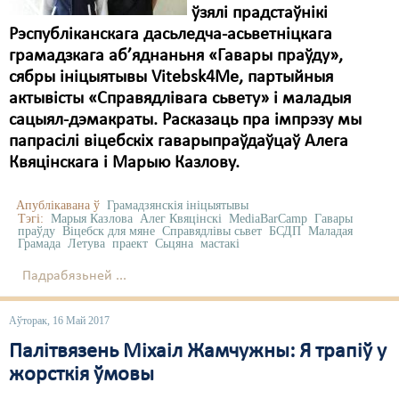
ўзялі прадстаўнікі
Рэспубліканскага дасьледча-асьветніцкага
грамадзкага аб’яднаньня «Гавары праўду»,
сябры ініцыятывы Vitebsk4Me, партыйныя
актывісты «Справядлівага сьвету» і маладыя
сацыял-дэмакраты. Расказаць пра імпрэзу мы
папрасілі віцебскіх гаварыпраўдаўцаў Алега
Квяцінскага і Марыю Казлову.
Апублікавана ў
Грамадзянскія ініцыятывы
Тэгі:
Марыя Казлова
Алег Квяцінскі
MediaBarCamp
Гавары
праўду
Віцебск для мяне
Справядлівы сьвет
БСДП
Маладая
Грамада
Летува
праект
Сьцяна
мастакі
Падрабязьней ...
Аўторак, 16 Май 2017
Палітвязень Міхаіл Жамчужны: Я трапіў у
жорсткія ўмовы