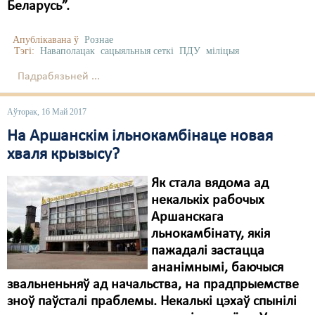
Беларусь”.
Апублікавана ў
Рознае
Тэгі:
Наваполацак
сацыяльныя сеткі
ПДУ
міліцыя
Падрабязьней ...
Аўторак, 16 Май 2017
На Аршанскім ільнокамбінаце новая
хваля крызысу?
Як стала вядома ад
некалькіх рабочых
Аршанскага
льнокамбінату, якія
пажадалі застацца
ананімнымі, баючыся
звальненьняў ад начальства, на прадпрыемстве
зноў паўсталі праблемы. Некалькі цэхаў спынілі