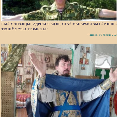
БЫЎ У АПАЗІЦЫІ, АДРОКСЯ АД ЯЕ, СТАЎ МАНАРХІСТАМ І ЎРЭШЦЕ
ТРАПІЎ У “ЭКСТРЭМІСТЫ”
Пятніца, 10 Ліпень 202