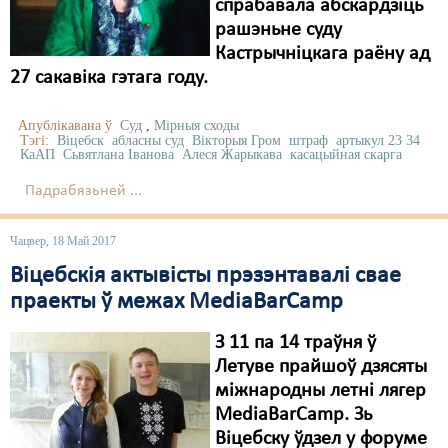
спрабавала абскардзіць
рашэньне суду
Свабода слова
Кастрычніцкага раёну ад
Свабода сумленьня
27 сакавіка гэтага году.
Суд
Апублікавана ў
Суд
,
Мірныя сходы
Тэгі:
Віцебск
абласны суд
Вікторыя Гром
штраф
артыкул 23 34
Сьмяротнае пакараньне
КаАП
Сьвятлана Іванова
Алеся Жарыкава
касацыйная скарга
Падрабязьней ...
Экалёгія
Правы працоўных
Чацвер, 18 Май 2017
Віцебскія актывісты прэзэнтавалі свае
Сацыяльныя правы
праекты ў межах MediaBarCamp
З 11 па 14 траўня ў
Летуве прайшоў дзясяты
міжнародны летні лягер
MediaBarCamp. Зь
Віцебску ўдзел у форуме