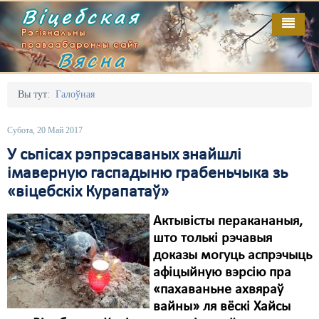
Віцебская
Рэгіянальны
праваабарончы сайт
Вясна
Галоўная
Выданьні
Адміністрацыйны перасьлед
Вы тут:
Галоўная
Відэа
Акцыі
Субота, 20 Май 2017
Кантакт
Безбар'ернае асяродзьдзе
У сьпісах рэпрэсаваных знайшлі
імаверную гаспадыню грабеньчыка зь
Пра нас
Выбары
«віцебскіх Курапатаў»
RSS
Грамадзянскія ініцыятывы
Актывісты перакананыя,
Дзяржава
што толькі рэчавыя
доказы могуць аспрэчыць
Дыскрымінацыя
афіцыйную вэрсію пра
«пахаваньне ахвяраў
Затрыманьні
вайны» ля вёскі Хайсы