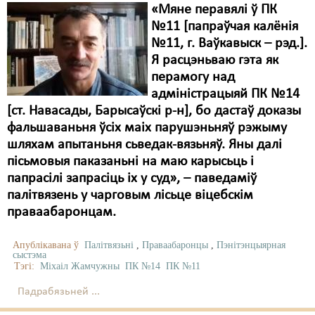
«Мяне перавялі ў ПК
№11 [папраўчая калёнія
№11, г. Ваўкавыск – рэд.].
Я расцэньваю гэта як
перамогу над
адміністрацыяй ПК №14
[ст. Навасады, Барысаўскі р-н], бо дастаў доказы
фальшаваньня ўсіх маіх парушэньняў рэжыму
шляхам апытаньня сьведак-вязьняў. Яны далі
пісьмовыя паказаньні на маю карысьць і
папрасілі запрасіць іх у суд», – паведаміў
палітвязень у чарговым лісьце віцебскім
праваабаронцам.
Апублікавана ў
Палітвязьні
,
Праваабаронцы
,
Пэнітэнцыярная
сыстэма
Тэгі:
Міхаіл Жамчужны
ПК №14
ПК №11
Падрабязьней ...