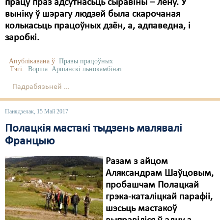
працу праз адсутнасьць сыравіны – лёну. У
выніку ў шэрагу людзей была скарочаная
колькасьць працоўных дзён, а, адпаведна, і
заробкі.
Апублікавана ў
Правы працоўных
Тэгі:
Ворша
Аршанскі льнокамбінат
Падрабязьней ...
Панядзелак, 15 Май 2017
Полацкія мастакі тыдзень малявалі
Францыю
Разам з айцом
Аляксандрам Шаўцовым,
пробашчам Полацкай
грэка-каталіцкай парафіі,
шэсьць мастакоў