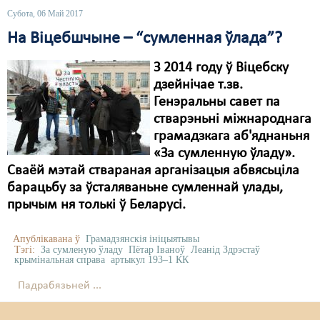
Субота, 06 Май 2017
На Віцебшчыне – “сумленная ўлада”?
З 2014 году ў Віцебску
дзейнічае т.зв.
Генэральны савет па
стварэньні міжнароднага
грамадзкага аб'яднаньня
«За сумленную ўладу».
Сваёй мэтай ствараная арганізацыя абвясьціла
барацьбу за ўсталяваньне сумленнай улады,
прычым ня толькі ў Беларусі.
Апублікавана ў
Грамадзянскія ініцыятывы
Тэгі:
За сумленую ўладу
Пётар Іваноў
Леанід Здрэстаў
крымінальная справа
артыкул 193–1 КК
Падрабязьней ...