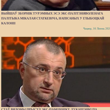
ВЫЙШАЎ ЗБОРНІК ТУРЭМНЫХ ЭСЭ ЭКС-ПАЛІТЗНЯВОЛЕНАГА
ПАЛІТЫКА МІКАЛАЯ СТАТКЕВІЧА, НАПІСАНЫХ У ГЛЫБОЦКАЙ
КАЛОНІІ
Чацвер, 16 Ліпень 202
СТАЎ ВЯДОМЫ ПРЫСУД ЭКС-ПАМОЧНІКУ ЛУКАШЭНКІ ПА