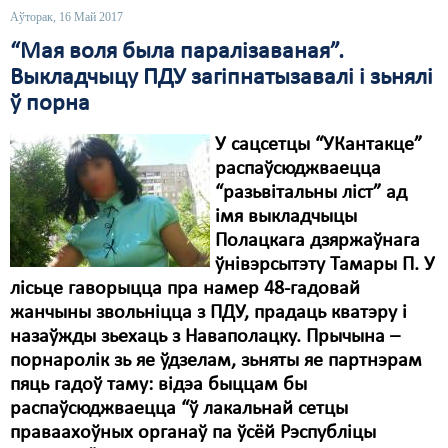
Аўторак, 16 Май 2017
“Мая воля была паралізаваная”.
Выкладчыцу ПДУ загіпнатызавалі і зьнялі
ў порна
У сацсетцы “УКантакце”
распаўсюджваецца
“разьвітальны ліст” ад
імя выкладчыцы
Полацкага дзяржаўнага
ўнівэрсытэту Тамары П. У
лісьце гаворыцца пра намер 48-гадовай
жанчыны звольніцца з ПДУ, прадаць кватэру і
назаўжды зьехаць з Наваполацку. Прычына –
порнаролік зь яе ўдзелам, зьняты яе партнэрам
пяць гадоў таму: відэа быццам бы
распаўсюджваецца “ў лакальнай сетцы
праваахоўных органаў па ўсёй Рэспубліцы