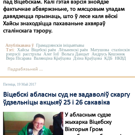
Карная псыхіятрыя
пад Віцебскам. Калі гэтая вэрсія знойдзе
фактычнае абвяржэньне, то мясцовым уладам
КПЧ ААН
давядзецца прызнаць, што ў лесе каля вёскі
Хайсы знаходзіцца пахаваньне ахвяраў
Культурныя правы
сталінскага тэрору.
ЛПП
Апублікавана ў
Грамадзянскія ініцыятывы
Мігранты
Тэгі:
Хайсы
Віцебскі раён
Лёзьненскі раён
Матушова
сталінскія
рэпрэсіі
расстрэлы
Алег Іоў
Вольга Данцыт
Андрусь Кешэнюк
Вера Пісарава
Валянціна Краўцова
Дзіна Краўцова
КДБ
НКВД
Мірныя сходы
Падрабязьней ...
Палітвязьні
Пятніца, 19 Май 2017
Праваабаронцы
Віцебскі абласны суд не задаволіў скаргу
Правы дзіцяці
ўдзельніцы акцыяў 25 і 26 сакавіка
Пэнітэнцыярная сыстэма
У абласным судзе
Распальваньне варожасьці
жыхарка Віцебску
Вікторыя Гром
Рознае