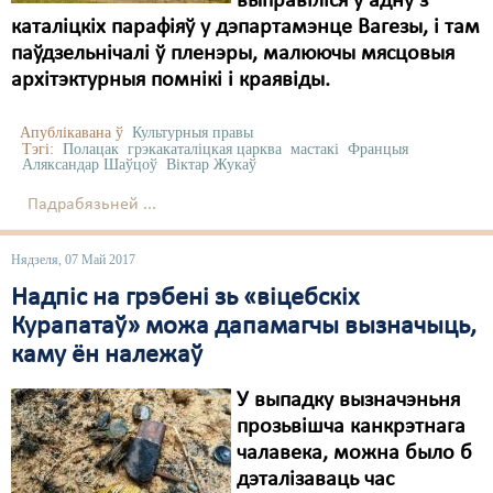
выправіліся ў адну з
каталіцкіх парафіяў у дэпартамэнце Вагезы, і там
паўдзельнічалі ў пленэры, малюючы мясцовыя
архітэктурныя помнікі і краявіды.
Апублікавана ў
Культурныя правы
Тэгі:
Полацак
грэкакаталіцкая царква
мастакі
Францыя
Аляксандар Шаўцоў
Віктар Жукаў
Падрабязьней ...
Нядзеля, 07 Май 2017
Надпіс на грэбені зь «віцебскіх
Курапатаў» можа дапамагчы вызначыць,
каму ён належаў
У выпадку вызначэньня
прозьвішча канкрэтнага
чалавека, можна было б
дэталізаваць час