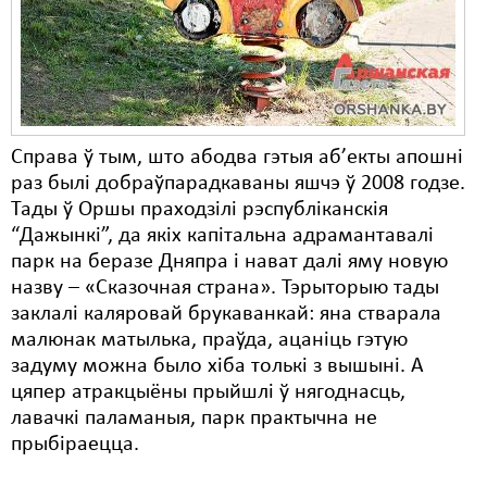
Карная псыхіятрыя
КПЧ ААН
Культурныя правы
ЛПП
Справа ў тым, што абодва гэтыя аб’екты апошні
Мігранты
раз былі добраўпарадкаваны яшчэ ў 2008 годзе.
Тады ў Оршы праходзілі рэспубліканскія
Мірныя сходы
“Дажынкі”, да якіх капітальна адрамантавалі
парк на беразе Дняпра і нават далі яму новую
Палітвязьні
назву – «Сказочная страна». Тэрыторыю тады
Праваабаронцы
заклалі каляровай брукаванкай: яна стварала
малюнак матылька, праўда, ацаніць гэтую
Правы дзіцяці
задуму можна было хіба толькі з вышыні. А
цяпер атракцыёны прыйшлі ў нягоднасць,
Пэнітэнцыярная сыстэма
лавачкі паламаныя, парк практычна не
Распальваньне варожасьці
прыбіраецца.
Рознае