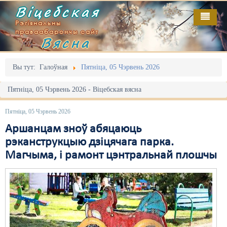
Віцебская
Рэгіянальны
праваабарончы сайт
Вясна
Галоўная
Выданьні
Адміністрацыйны перасьлед
Вы тут:
Галоўная
Пятніца, 05 Чэрвень 2026
Відэа
Акцыі
Пятніца, 05 Чэрвень 2026 - Віцебская вясна
Кантакт
Безбар'ернае асяродзьдзе
Пятніца, 05 Чэрвень 2026
Пра нас
Выбары
Аршанцам зноў абяцаюць
рэканструкцыю дзіцячага парка.
RSS
Грамадзянскія ініцыятывы
Магчыма, і рамонт цэнтральнай плошчы
Дзяржава
Дыскрымінацыя
Затрыманьні