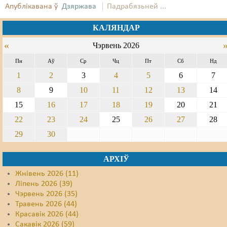
Апублікавана ў
Дзяржава
Падрабязьней ...
Свабода слова
КАЛЯНДАР
Свабода сумленьня
«
Чэрвень 2026
Суд
Пн
Аў
Ср
Чц
Пт
Сб
Нд
1
2
3
4
5
6
7
Сьмяротнае пакараньне
8
9
10
11
12
13
14
Экалёгія
15
16
17
18
19
20
21
Правы працоўных
22
23
24
25
26
27
28
29
30
Сацыяльныя правы
АРХІЎ
Жнівень 2026 (11)
Ліпень 2026 (39)
Чэрвень 2026 (35)
Травень 2026 (44)
Красавік 2026 (44)
Сакавік 2026 (59)