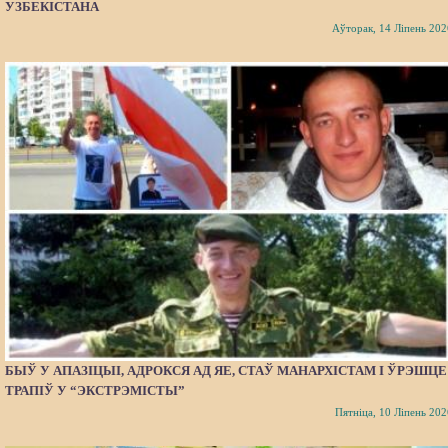
УЗБЕКІСТАНА
Аўторак, 14 Ліпень 202
БЫЎ У АПАЗІЦЫІ, АДРОКСЯ АД ЯЕ, СТАЎ МАНАРХІСТАМ І ЎРЭШЦЕ
ТРАПІЎ У “ЭКСТРЭМІСТЫ”
Пятніца, 10 Ліпень 202