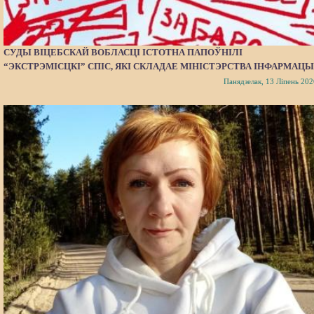
СУДЫ ВІЦЕБСКАЙ ВОБЛАСЦІ ІСТОТНА ПАПОЎНІЛІ
“ЭКСТРЭМІСЦКІ” СПІС, ЯКІ СКЛАДАЕ МІНІСТЭРСТВА ІНФАРМАЦЫ
Панядзелак, 13 Ліпень 202