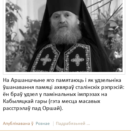
Карная псыхіятрыя
КПЧ ААН
Культурныя правы
ЛПП
Мігранты
Мірныя сходы
Палітвязьні
На Аршаншчыне яго памятаюць і як удзельніка
Праваабаронцы
ўшанавання памяці ахвяраў сталінскіх рэпрэсій:
ён браў удзел у памінальных імпрэзах на
Правы дзіцяці
Кабыляцкай гары (гэта месца масавых
Пэнітэнцыярная сыстэма
расстрэлаў пад Оршай).
Распальваньне варожасьці
Апублікавана ў
Рознае
Падрабязьней ...
Рознае