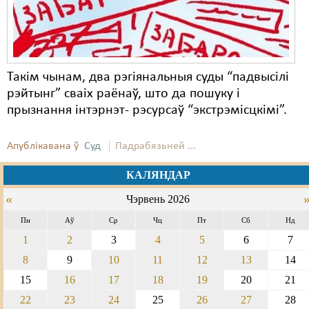
Такім чынам, два рэгіянальныя суды “падвысілі
рэйтынг” сваіх раёнаў, што да пошуку і
прызнання інтэрнэт- рэсурсаў “экстрэмісцкімі”.
Апублікавана ў
Суд
Падрабязьней ...
КАЛЯНДАР
«
Чэрвень 2026
Пн
Аў
Ср
Чц
Пт
Сб
Нд
1
2
3
4
5
6
7
8
9
10
11
12
13
14
15
16
17
18
19
20
21
22
23
24
25
26
27
28