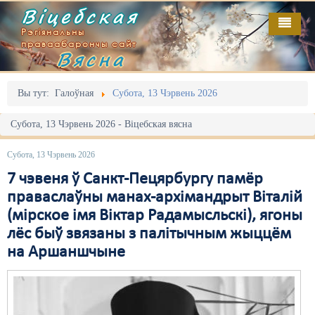
Віцебская
Рэгіянальны
праваабарончы сайт
Вясна
Галоўная
Выданьні
Адміністрацыйны перасьлед
Вы тут:
Галоўная
Субота, 13 Чэрвень 2026
Відэа
Акцыі
Субота, 13 Чэрвень 2026 - Віцебская вясна
Кантакт
Безбар'ернае асяродзьдзе
Субота, 13 Чэрвень 2026
Пра нас
Выбары
7 чэвеня ў Санкт-Пецярбургу памёр
праваслаўны манах-архімандрыт Віталій
RSS
Грамадзянскія ініцыятывы
(мірское імя Віктар Радамысльскі), ягоны
лёс быў звязаны з палітычным жыццём
Дзяржава
на Аршаншчыне
Дыскрымінацыя
Затрыманьні