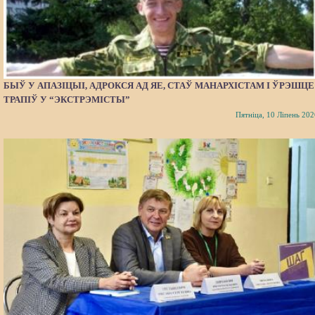
БЫЎ У АПАЗІЦЫІ, АДРОКСЯ АД ЯЕ, СТАЎ МАНАРХІСТАМ І ЎРЭШЦЕ
ТРАПІЎ У “ЭКСТРЭМІСТЫ”
Пятніца, 10 Ліпень 202