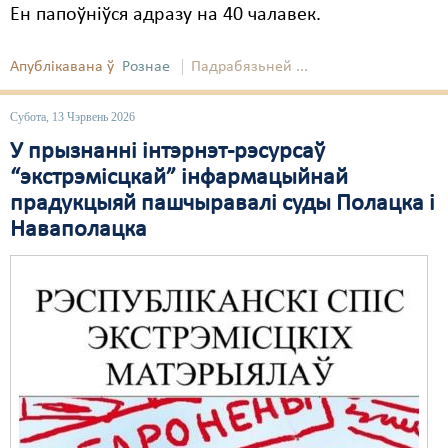
Ен папоўніўся адразу на 40 чалавек.
Апублікавана ў
Рознае
Падрабязьней ...
Субота, 13 Чэрвень 2026
У прызнанні інтэрнэт-рэсурсаў
“экстрэмісцкай” інфармацыйнай
прадукцыяй пашчыравалі суды Полацка і
Наваполацка