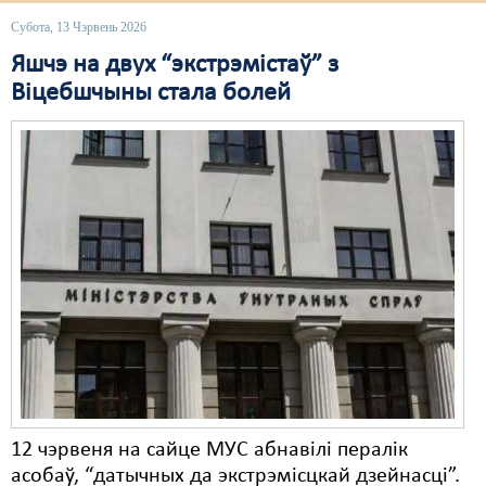
Субота, 13 Чэрвень 2026
Свабода слова
Яшчэ на двух “экстрэмістаў” з
Свабода сумленьня
Віцебшчыны стала болей
Суд
Сьмяротнае пакараньне
Экалёгія
Правы працоўных
Сацыяльныя правы
12 чэрвеня на сайце МУС абнавілі пералік
асобаў, “датычных да экстрэмісцкай дзейнасці”.