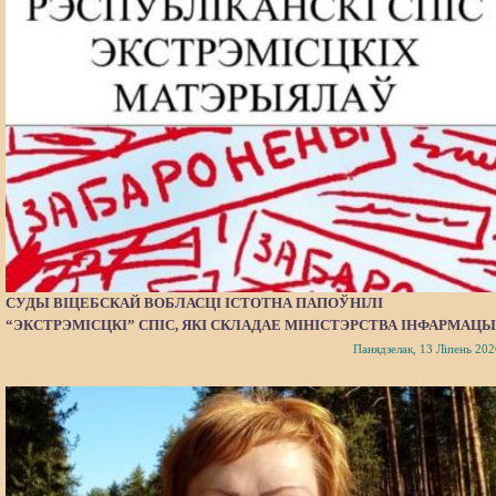
СУДЫ ВІЦЕБСКАЙ ВОБЛАСЦІ ІСТОТНА ПАПОЎНІЛІ
“ЭКСТРЭМІСЦКІ” СПІС, ЯКІ СКЛАДАЕ МІНІСТЭРСТВА ІНФАРМАЦЫ
Панядзелак, 13 Ліпень 202