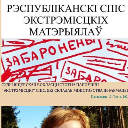
СУДЫ ВІЦЕБСКАЙ ВОБЛАСЦІ ІСТОТНА ПАПОЎНІЛІ
“ЭКСТРЭМІСЦКІ” СПІС, ЯКІ СКЛАДАЕ МІНІСТЭРСТВА ІНФАРМАЦЫ
Панядзелак, 13 Ліпень 202