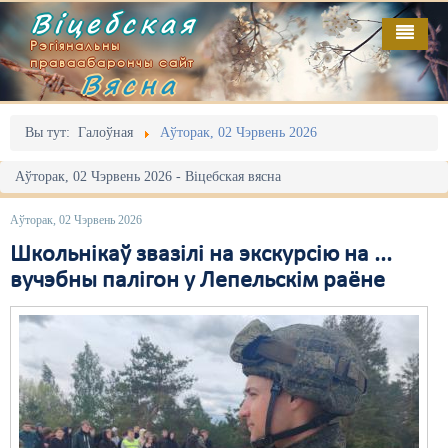
Віцебская
Рэгіянальны
праваабарончы сайт
Вясна
Галоўная
Выданьні
Адміністрацыйны перасьлед
Вы тут:
Галоўная
Аўторак, 02 Чэрвень 2026
Відэа
Акцыі
Аўторак, 02 Чэрвень 2026 - Віцебская вясна
Кантакт
Безбар'ернае асяродзьдзе
Аўторак, 02 Чэрвень 2026
Пра нас
Выбары
Школьнікаў звазілі на экскурсію на ...
вучэбны палігон у Лепельскім раёне
RSS
Грамадзянскія ініцыятывы
Дзяржава
Дыскрымінацыя
Затрыманьні