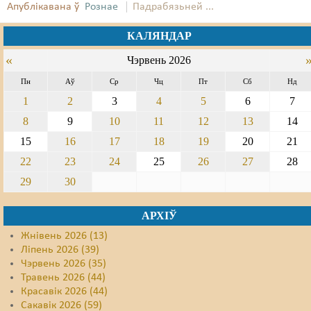
Апублікавана ў
Рознае
Падрабязьней ...
КАЛЯНДАР
«
Чэрвень 2026
Пн
Аў
Ср
Чц
Пт
Сб
Нд
1
2
3
4
5
6
7
8
9
10
11
12
13
14
15
16
17
18
19
20
21
22
23
24
25
26
27
28
29
30
АРХІЎ
Жнівень 2026 (13)
Ліпень 2026 (39)
Чэрвень 2026 (35)
Травень 2026 (44)
Красавік 2026 (44)
Сакавік 2026 (59)