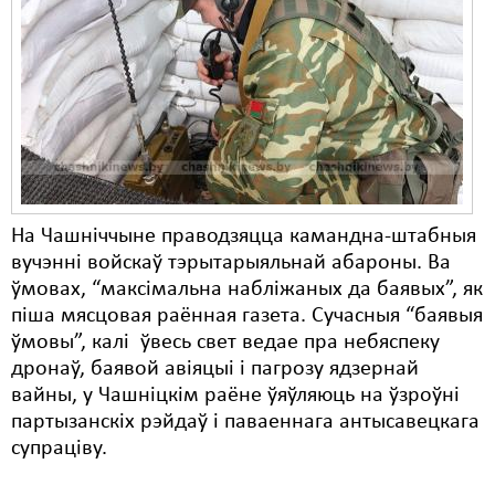
На Чашніччыне праводзяцца камандна-штабныя
вучэнні войскаў тэрытарыяльнай абароны. Ва
ўмовах, “максімальна набліжаных да баявых”, як
піша мясцовая раённая газета. Сучасныя “баявыя
ўмовы”, калі ўвесь свет ведае пра небяспеку
дронаў, баявой авіяцыі і пагрозу ядзернай
вайны, у Чашніцкім раёне ўяўляюць на ўзроўні
партызанскіх рэйдаў і паваеннага антысавецкага
супраціву.