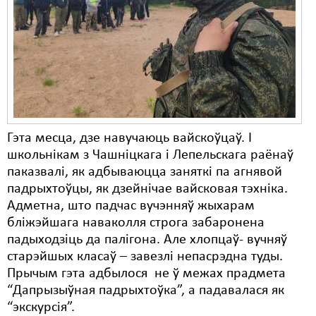
Карная псыхіятрыя
КПЧ ААН
Культурныя правы
ЛПП
Мігранты
Гэта месца, дзе навучаюць вайскоўцаў. І
Мірныя сходы
школьнікам з Чашніцкага і Лепельскага раёнаў
паказвалі, як адбываюцца заняткі па агнявой
Палітвязьні
падрыхтоўцы, як дзейнічае вайсковая тэхніка.
Праваабаронцы
Адметна, што падчас вучэнняў жыхарам
бліжэйшага наваколля строга забаронена
Правы дзіцяці
падыходзіць да палігона. Але хлопцаў- вучняў
старэйшых класаў – завезлі непасрэдна туды.
Пэнітэнцыярная сыстэма
Прычым гэта адбылося не ў межах прадмета
Распальваньне варожасьці
“Дапрызыўная падрыхтоўка”, а падавалася як
“экскурсія”.
Рознае