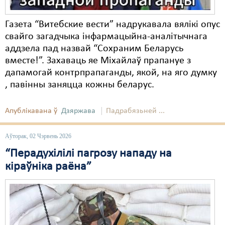
Газета “Витебские вести” надрукавала вялікі опус
свайго загадчыка інфармацыйна-аналітычнага
аддзела пад назвай “Сохраним Беларусь
вместе!”. Захаваць яе Міхайлаў прапануе з
дапамогай контрпрапаганды, якой, на яго думку
, павінны заняцца кожны беларус.
Апублікавана ў
Дзяржава
Падрабязьней ...
Аўторак, 02 Чэрвень 2026
“Перадухілілі пагрозу нападу на
кіраўніка раёна”