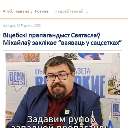
Свабода слова
Апублікавана ў
Рознае
Падрабязьней ...
Свабода сумленьня
Аўторак, 02 Чэрвень 2026
Суд
Віцебскі прапагандыст Святаслаў
Міхайлаў заклікае “ваяваць у сацсетках”
Сьмяротнае пакараньне
Экалёгія
Правы працоўных
Сацыяльныя правы