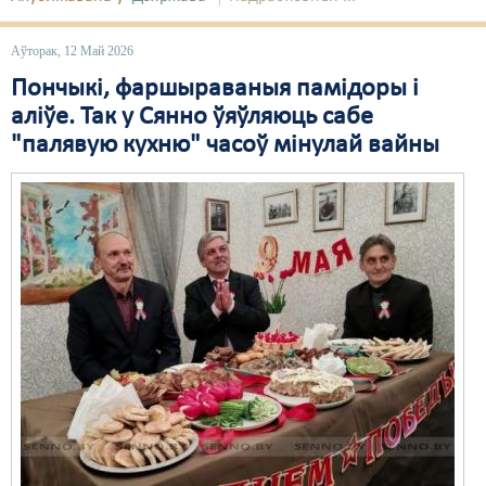
Свабода слова
Аўторак, 12 Май 2026
Свабода сумленьня
Пончыкі, фаршыраваныя памідоры і
аліўе. Так у Сянно ўяўляюць сабе
Суд
"палявую кухню" часоў мінулай вайны
Сьмяротнае пакараньне
Экалёгія
Правы працоўных
Сацыяльныя правы