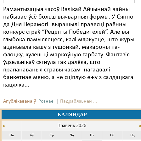
Рамантызацыя часоў Вялікай Айчыннай вайны
набывае ўсё больш вычварныя формы. У Сянно
да Дня Перамогі вырашылі правесці раённы
конкурс страў ”Рецепты Победителей“. Але вы
глыбока памыляецеся, калі мяркуеце, што журы
ацэньвала кашу з тушонкай, макароны па-
флоцку, кулеш ці маркоўную гарбату. Фантазія
ўдзельнікаў сягнула так далёка, што
прапанаваныя стравы часам нагадвалі
банкетнае меню, а не сціплую ежу з салдацкага
кацялка...
Апублікавана ў
Рознае
Падрабязьней ...
КАЛЯНДАР
«
Травень 2026
Пн
Аў
Ср
Чц
Пт
Сб
Нд