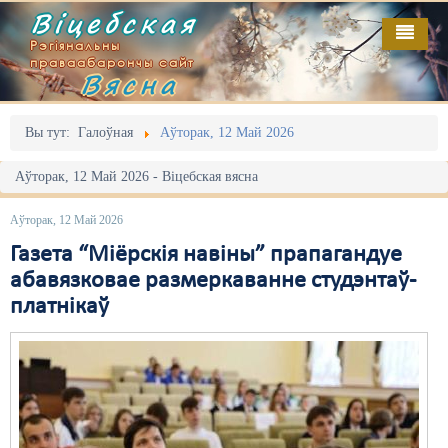
Віцебская
Рэгіянальны
праваабарончы сайт
Вясна
Галоўная
Выданьні
Адміністрацыйны перасьлед
Вы тут:
Галоўная
Аўторак, 12 Май 2026
Відэа
Акцыі
Аўторак, 12 Май 2026 - Віцебская вясна
Кантакт
Безбар'ернае асяродзьдзе
Аўторак, 12 Май 2026
Пра нас
Выбары
Газета “Міёрскія навіны” прапагандуе
абавязковае размеркаванне студэнтаў-
RSS
Грамадзянскія ініцыятывы
платнікаў
Дзяржава
Дыскрымінацыя
Затрыманьні