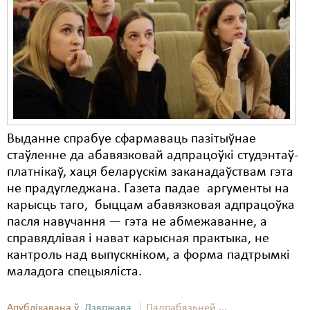
Карная псыхіятрыя
КПЧ ААН
Культурныя правы
ЛПП
Мігранты
Выданне спрабуе сфармаваць пазітыўнае
Мірныя сходы
стаўленне да абавязковай адпрацоўкі студэнтаў-
Палітвязьні
платнікаў, хаця беларускім заканадаўствам гэта
не прадугледжана. Газета падае аргументы на
Праваабаронцы
карысць таго, быццам абавязковая адпрацоўка
пасля навучання — гэта не абмежаванне, а
Правы дзіцяці
справядлівая і нават карысная практыка, не
Пэнітэнцыярная сыстэма
кантроль над выпускніком, а форма падтрымкі
маладога спецыяліста.
Распальваньне варожасьці
Рознае
Апублікавана ў
Дзяржава
Падрабязьней ...