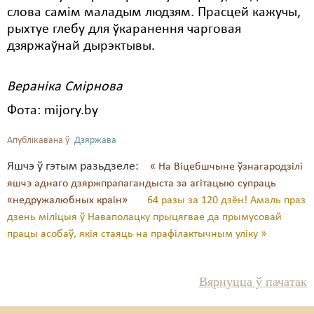
слова самім маладым людзям. Прасцей кажучы,
рыхтуе глебу для ўкаранення чарговая
дзяржаўнай дырэктывы.
Вераніка Смірнова
Фота: mijory.by
Апублікавана ў
Дзяржава
Яшчэ ў гэтым разьдзеле:
« На Віцебшчыне ўзнагародзілі
яшчэ аднаго дзяржпрапагандыста за агітацыю супраць
«недружалюбных краін»
64 разы за 120 дзён! Амаль праз
дзень міліцыя ў Наваполацку прыцягвае да прымусовай
працы асобаў, якія стаяць на прафілактычным уліку »
Вярнуцца ў пачатак