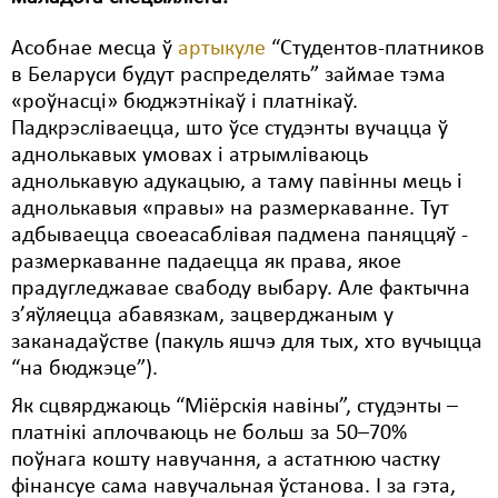
Свабода слова
Асобнае месца ў
артыкуле
“Студентов-платников
в Беларуси будут распределять” займае тэма
Свабода сумленьня
«роўнасці» бюджэтнікаў і платнікаў.
Падкрэсліваецца, што ўсе студэнты вучацца ў
Суд
аднолькавых умовах і атрымліваюць
Сьмяротнае пакараньне
аднолькавую адукацыю, а таму павінны мець і
аднолькавыя «правы» на размеркаванне. Тут
Экалёгія
адбываецца своеасаблівая падмена паняццяў -
размеркаванне падаецца як права, якое
Правы працоўных
прадугледжавае свабоду выбару. Але фактычна
Сацыяльныя правы
з’яўляецца абавязкам, зацверджаным у
заканадаўстве (пакуль яшчэ для тых, хто вучыцца
“на бюджэце”).
Як сцвярджаюць “Міёрскія навіны”, студэнты –
платнікі аплочваюць не больш за 50–70%
поўнага кошту навучання, а астатнюю частку
фінансуе сама навучальная ўстанова. І за гэта,