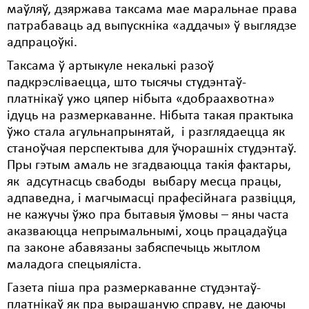
маўляў, дзяржава таксама мае маральнае права
патрабаваць ад выпускніка «аддачы» ў выглядзе
адпрацоўкі.
Таксама ў артыкуле некалькі разоў
падкрэсліваецца, што тысячы студэнтаў-
платнікаў ужо цяпер нібыта «добраахвотна»
ідуць на размеркаванне. Нібыта такая практыка
ўжо стала агульнапрынятай, і разглядаецца як
станоўчая перспектыва для ўчорашніх студэнтаў.
Пры гэтым амаль не згадваюцца такія фактары,
як адсутнасць свабоды выбару месца працы,
адпаведна, і магчымасці прафесійнага развіцця,
не кажучы ўжо пра бытавыя ўмовы – яны часта
аказваюцца непрымальнымі, хоць працадаўца
па законе абавязаны забяспечыць жытлом
маладога спецыяліста.
Газета піша пра размеркаванне студэнтаў-
платнікаў як пра вырашаную справу, не даючы