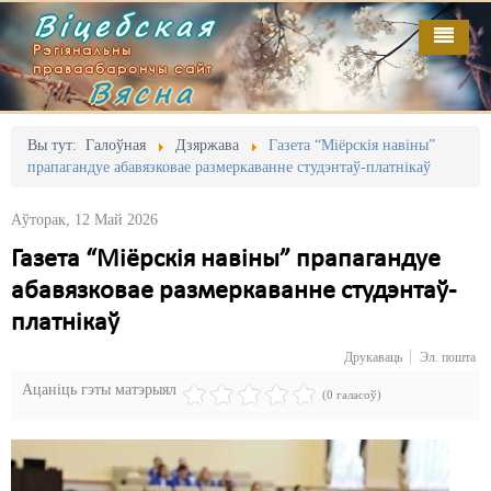
Віцебская
Рэгіянальны
праваабарончы сайт
Вясна
Галоўная
Выданьні
Адміністрацыйны перасьлед
Вы тут:
Галоўная
Дзяржава
Газета “Міёрскія навіны”
прапагандуе абавязковае размеркаванне студэнтаў-платнікаў
Відэа
Акцыі
Аўторак, 12 Май 2026
Кантакт
Безбар'ернае асяродзьдзе
Газета “Міёрскія навіны” прапагандуе
Пра нас
Выбары
абавязковае размеркаванне студэнтаў-
RSS
Грамадзянскія ініцыятывы
платнікаў
Друкаваць
Эл. пошта
Дзяржава
Ацаніць гэты матэрыял
(0 галасоў)
Дыскрымінацыя
Затрыманьні