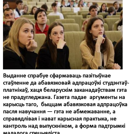
Карная псыхіятрыя
КПЧ ААН
Культурныя правы
ЛПП
Мігранты
Мірныя сходы
Палітвязьні
Выданне спрабуе сфармаваць пазітыўнае
стаўленне да абавязковай адпрацоўкі студэнтаў-
Праваабаронцы
платнікаў, хаця беларускім заканадаўствам гэта
Правы дзіцяці
не прадугледжана. Газета падае аргументы на
карысць таго, быццам абавязковая адпрацоўка
Пэнітэнцыярная сыстэма
пасля навучання — гэта не абмежаванне, а
справядлівая і нават карысная практыка, не
Распальваньне варожасьці
кантроль над выпускніком, а форма падтрымкі
Рознае
маладога спецыяліста.