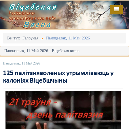
Віцебская
Рэгіянальны
праваабарончы сайт
Вясна
Галоўная
Выданьні
Адміністрацыйны перасьлед
Вы тут:
Галоўная
Панядзелак, 11 Май 2026
Відэа
Акцыі
Панядзелак, 11 Май 2026 - Віцебская вясна
Кантакт
Безбар'ернае асяродзьдзе
Панядзелак, 11 Май 2026
Пра нас
Выбары
125 палітзняволеных утрымліваюць у
калоніях Віцебшчыны
RSS
Грамадзянскія ініцыятывы
Дзяржава
Дыскрымінацыя
Затрыманьні