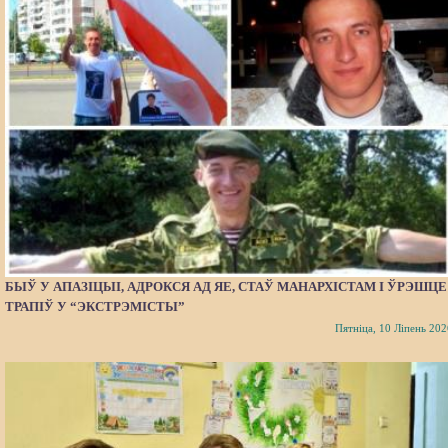
БЫЎ У АПАЗІЦЫІ, АДРОКСЯ АД ЯЕ, СТАЎ МАНАРХІСТАМ І ЎРЭШЦЕ
ТРАПІЎ У “ЭКСТРЭМІСТЫ”
Пятніца, 10 Ліпень 202