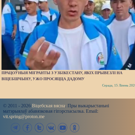
ПРАЦОЎНЫЯ МІГРАНТЫ З УЗБІКЕСТАНУ, ЯКІХ ПРЫВЕЗЛІ НА
ВІЦЕБШЧЫНУ, УЖО ПРОСЯЦЦА ДАДОМУ
Серада, 15 Ліпень 202
© 2011 - 2026
Віцебская вясна
. Пры выкарыстаньні
матэрыялаў абавязковая гіпэрспасылка. Email:
vit.spring@proton.me