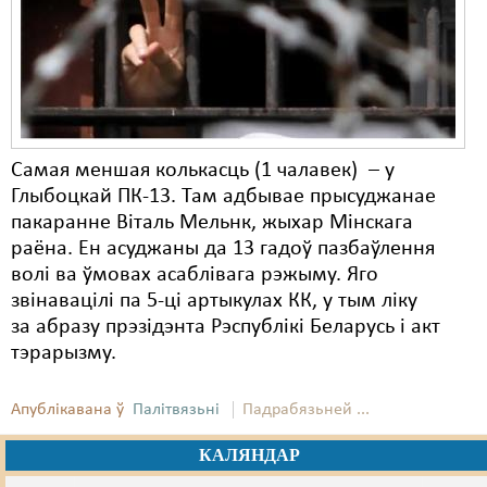
Карная псыхіятрыя
КПЧ ААН
Культурныя правы
ЛПП
Самая меншая колькасць (1 чалавек) – у
Мігранты
Глыбоцкай ПК-13. Там адбывае прысуджанае
Мірныя сходы
пакаранне Віталь Мельнк, жыхар Мінскага
раёна. Ен асуджаны да 13 гадоў пазбаўлення
Палітвязьні
волі ва ўмовах асаблівага рэжыму. Яго
звінавацілі па 5-ці артыкулах КК, у тым ліку
Праваабаронцы
за абразу прэзідэнта Рэспублікі Беларусь і акт
Правы дзіцяці
тэрарызму.
Пэнітэнцыярная сыстэма
Апублікавана ў
Палітвязьні
Падрабязьней ...
Распальваньне варожасьці
КАЛЯНДАР
Рознае