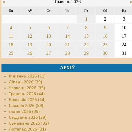
«
Травень 2026
Свабода слова
Пн
Аў
Ср
Чц
Пт
Сб
Нд
1
2
3
Свабода сумленьня
4
5
6
7
8
9
10
Суд
11
12
13
14
15
16
17
18
19
20
21
22
23
24
Сьмяротнае пакараньне
25
26
27
28
29
30
31
Экалёгія
АРХІЎ
Правы працоўных
Жнівень 2026 (11)
Сацыяльныя правы
Ліпень 2026 (39)
Чэрвень 2026 (35)
Травень 2026 (44)
Красавік 2026 (44)
Сакавік 2026 (59)
Люты 2026 (39)
Студзень 2026 (29)
Сьнежань 2025 (32)
Лістапад 2025 (31)