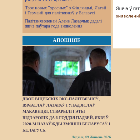
Трое новых "хросных" з Фінляндыі, Латвіі
Яшчэ ў гэ
і Германіі для палітвязняў у Беларусі
зняволенн
Палітзняволенай Алене Лазарчык дадалі
яшчэ паўтара года зняволення
АПОШНЯЕ
ДВОЕ ВІЦЕБСКІХ ЭКС-ПАЛІТВЯЗНЯЎ,
ВЯЧАСЛАЎ ЛАЗАРАЎ І УЛАДЗІСЛАЎ
МАКАВЕЦКІ, СТВАРЫЛІ ГЭТЫ
ВІДЭАРОЛІК ДА 6-ГОДДЗЯ ПАДЗЕЙ, ЯКІЯ Ў
2020-М НАЗАЎЖДЫ ЗМЯНІЛІ БЕЛАРУСАЎ І
БЕЛАРУСЬ.
Нядзеля, 09 Жнівень 2026