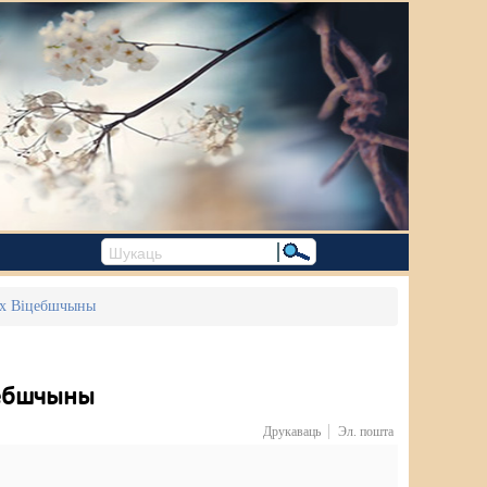
іях Віцебшчыны
цебшчыны
Друкаваць
Эл. пошта