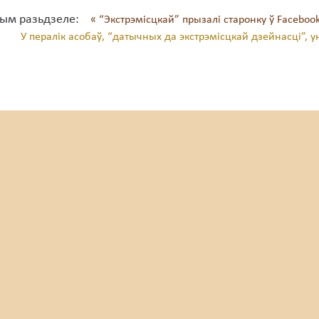
тым разьдзеле:
« “Экстрэмісцкай” прызалі старонку ў Facebook
і
У пералік асобаў, “датычных да экстрэмісцкай дзейнасці”, у