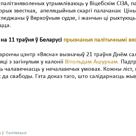
 палітзняволеных утрымліваюць у Віцебскім СІЗА, 
орых звестках, апеляцыйныя скаргі палачанак Ціны
гледжаны ў Вярхоўным судзе, і жанчын ці рыхтуюць 
цца.
 на 11 траўня ў Беларусі
прызнаныя палітычнымі вя
рончы цэнтр «Вясна» вызначыў 21 траўня Днём салі
яці з загінулым у калоніі
Вітольдам Ашуркам.
Падтр
ь чалавечнасць у нечалавечых умовах. Кожны ліст,
к да свабоды. Гэта доказ таго, што салідарнасць жы
 ў
Палітвязьні