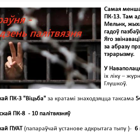
Самая меншая
ПК-13. Там а
Мельнк, жыха
гадоў пазбаў
Яго звінаваці
за абразу прэ
тэрарызму.
У Наваполацк
іх ліку – жу
Глушкоў.
кай ПК-3 "Віцьба"
за кратамі знаходзяцца таксама
5
кай ПК-8 - 10 палітвязняў
кай ПУАТ
(папараўчай установе адкрытага тыпу )-
6