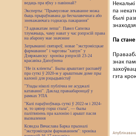
ведаць пра яўку з павіннай?
Некалькі
па некат
Эксперты: "Прымусовае лекаванне можа
быць прыраўнавана да бесчалавечнага або
былі раз
зневажаючага годнасць пакарання"
знаходзя
"З адвакатам лепш": Павел Сапелка
тлумачыць, чаму нават у час рэпрэсій права
на абарону мае значэнне
Па стане
Затрыманні святароў, новае "экстрэмісцкае
фармаванне" і чарговы "хапун" у
Правааба
Дзяржынску: хроніка рэпрэсій 23-24
красавіка Дапоўнена
знак пам
"Не іх кліенты". Былы арыштант распавёў
захоўвац
пра суткі ў 2020-м у арыштным доме пры
гэта кро
калоніі для рэцыдывістаў
"Улады ніколі публічна не асуджалі
катаванні". Даклад праваабаронцаў у
рамках УПА
"Калі параўноўваць суткі ў 2022-м і 2024-
м, то цяпер горш стала", — былы
палітвязень пра калонію і арышт пасля
вызвалення
Ксяндза Вячаслава Барка прызналі
"экстрэмісцкім фармаваннем": хроніка
Апублікавана
рэпрэсій 16-17 красавіка