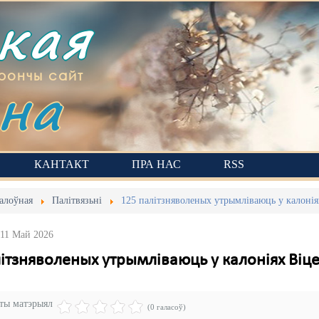
ская
на
рончы сайт
КАНТАКТ
ПРА НАС
RSS
алоўная
Палітвязьні
125 палітзняволеных утрымліваюць у калон
 11 Май 2026
літзняволеных утрымліваюць у калоніях Ві
эты матэрыял
(0 галасоў)