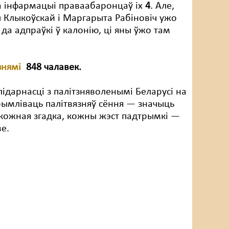
па інфармацыі праваабаронцаў іх
4
. Але,
 Клыкоўскай і Маргарыта Рабіновіч ужо
да адпраўкі ў калонію, ці яны ўжо там
знямі
848 чалавек.
дарнасці з палітзняволенымі Беларусі на
ымліваць палітвязняў сёння — значыць
 кожная згадка, кожны жэст падтрымкі —
ве.