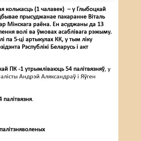
 колькасць (1 чалавек) – у Глыбоцкай
дбывае прысуджанае пакаранне Віталь
р Мінскага раёна. Ен асуджаны да 13
лення волі ва ўмовах асаблівага рэжыму.
лі па 5-ці артыкулах КК, у тым ліку
зідэнта Рэспублікі Беларусь і акт
ай ПК -1 утрымліваюць 54 палітвязняў
, у
рналісты Андрэй Аляксандраў і Яўген
4 палітвязня
.
 палітзняволеных