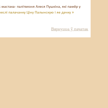
 мастака- палітвязня Алеся Пушкіна, які памёр у
неслі палачанку Ціну Палынскую і яе дачку »
Вярнуцца ў пачатак