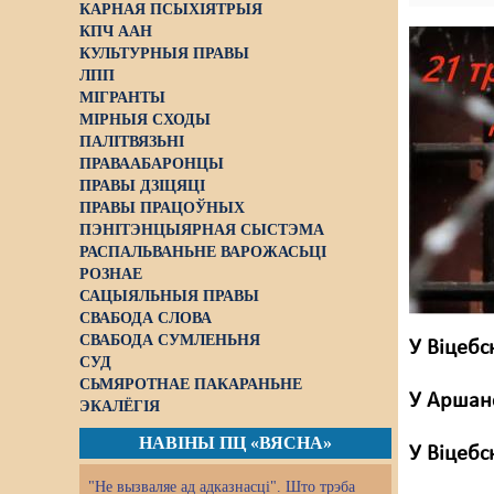
КАРНАЯ ПСЫХІЯТРЫЯ
КПЧ ААН
КУЛЬТУРНЫЯ ПРАВЫ
ЛПП
МІГРАНТЫ
МІРНЫЯ СХОДЫ
ПАЛІТВЯЗЬНІ
ПРАВААБАРОНЦЫ
ПРАВЫ ДЗІЦЯЦІ
ПРАВЫ ПРАЦОЎНЫХ
ПЭНІТЭНЦЫЯРНАЯ СЫСТЭМА
РАСПАЛЬВАНЬНЕ ВАРОЖАСЬЦІ
РОЗНАЕ
САЦЫЯЛЬНЫЯ ПРАВЫ
СВАБОДА СЛОВА
СВАБОДА СУМЛЕНЬНЯ
У Віцебс
СУД
СЬМЯРОТНАЕ ПАКАРАНЬНЕ
У Аршанс
ЭКАЛЁГІЯ
НАВІНЫ ПЦ «ВЯСНА»
У Віцебс
"Не вызваляе ад адказнасці". Што трэба