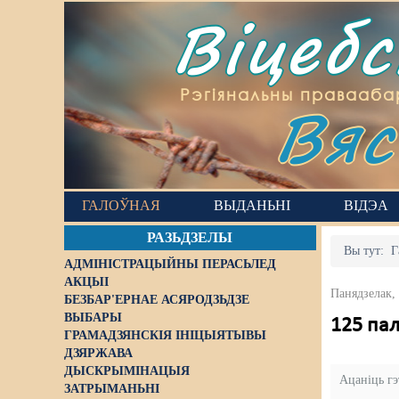
Віцеб
Вяс
Рэгіянальны правааба
ГАЛОЎНАЯ
ВЫДАНЬНІ
ВІДЭА
РАЗЬДЗЕЛЫ
Вы тут:
Г
АДМІНІСТРАЦЫЙНЫ ПЕРАСЬЛЕД
АКЦЫІ
Панядзелак,
БЕЗБАР'ЕРНАЕ АСЯРОДЗЬДЗЕ
ВЫБАРЫ
125 па
ГРАМАДЗЯНСКІЯ ІНІЦЫЯТЫВЫ
ДЗЯРЖАВА
ДЫСКРЫМІНАЦЫЯ
Ацаніць г
ЗАТРЫМАНЬНІ