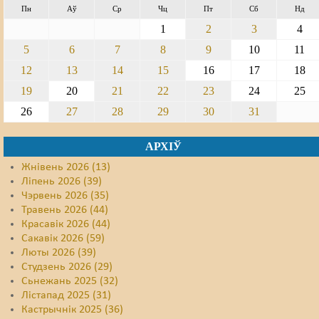
Пн
Аў
Ср
Чц
Пт
Сб
Нд
Свабода слова
1
2
3
4
5
6
7
8
9
10
11
Свабода сумленьня
12
13
14
15
16
17
18
Суд
19
20
21
22
23
24
25
Сьмяротнае пакараньне
26
27
28
29
30
31
Экалёгія
АРХІЎ
Правы працоўных
Жнівень 2026 (13)
Ліпень 2026 (39)
Сацыяльныя правы
Чэрвень 2026 (35)
Травень 2026 (44)
Красавік 2026 (44)
Сакавік 2026 (59)
Люты 2026 (39)
Студзень 2026 (29)
Сьнежань 2025 (32)
Лістапад 2025 (31)
Кастрычнік 2025 (36)