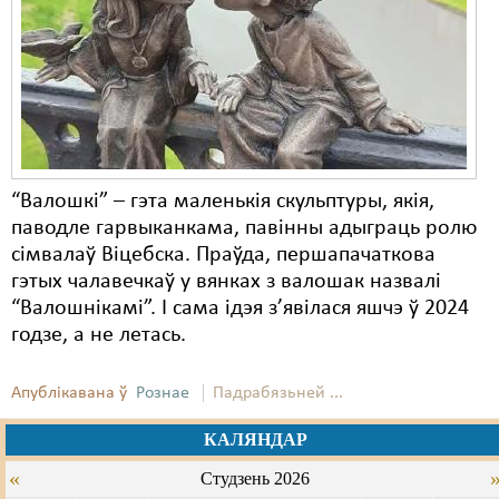
Карная псыхіятрыя
КПЧ ААН
Культурныя правы
ЛПП
Мігранты
“Валошкі” – гэта маленькія скульптуры, якія,
Мірныя сходы
паводле гарвыканкама, павінны адыграць ролю
сімвалаў Віцебска. Праўда, першапачаткова
Палітвязьні
гэтых чалавечкаў у вянках з валошак назвалі
“Валошнікамі”. І сама ідэя з’явілася яшчэ ў 2024
Праваабаронцы
годзе, а не летась.
Правы дзіцяці
Апублікавана ў
Рознае
Падрабязьней ...
Пэнітэнцыярная сыстэма
КАЛЯНДАР
Распальваньне варожасьці
«
Студзень 2026
Рознае