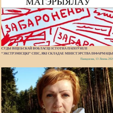
СУДЫ ВІЦЕБСКАЙ ВОБЛАСЦІ ІСТОТНА ПАПОЎНІЛІ
“ЭКСТРЭМІСЦКІ” СПІС, ЯКІ СКЛАДАЕ МІНІСТЭРСТВА ІНФАРМАЦЫ
Панядзелак, 13 Ліпень 202