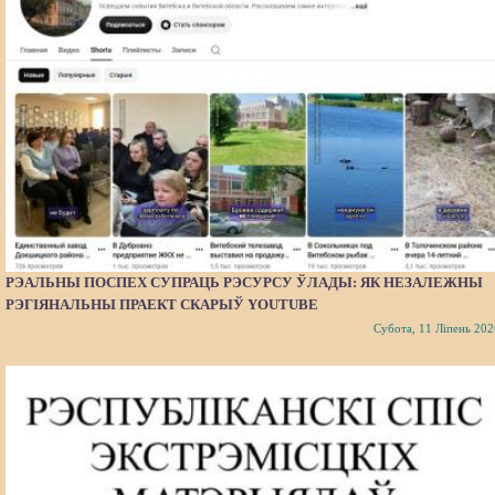
РЭАЛЬНЫ ПОСПЕХ СУПРАЦЬ РЭСУРСУ ЎЛАДЫ: ЯК НЕЗАЛЕЖНЫ
РЭГІЯНАЛЬНЫ ПРАЕКТ СКАРЫЎ YOUTUBE
Субота, 11 Ліпень 202