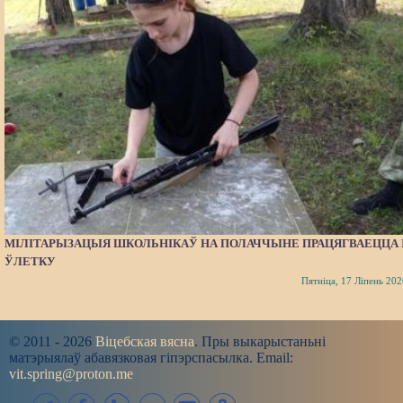
МІЛІТАРЫЗАЦЫЯ ШКОЛЬНІКАЎ НА ПОЛАЧЧЫНЕ ПРАЦЯГВАЕЦЦА 
ЎЛЕТКУ
Пятніца, 17 Ліпень 202
© 2011 - 2026
Віцебская вясна
. Пры выкарыстаньні
матэрыялаў абавязковая гіпэрспасылка. Email:
vit.spring@proton.me