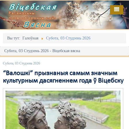
Віцебская
Рэгіянальны
праваабарончы сайт
Вясна
Галоўная
Выданьні
Адміністрацыйны перасьлед
Вы тут:
Галоўная
Субота, 03 Студзень 2026
Відэа
Акцыі
Субота, 03 Студзень 2026 - Віцебская вясна
Кантакт
Безбар'ернае асяродзьдзе
Субота, 03 Студзень 2026
Пра нас
Выбары
“Валошкі” прызнаныя самым значным
культурным дасягненнем года ў Віцебску
RSS
Грамадзянскія ініцыятывы
Дзяржава
Дыскрымінацыя
Затрыманьні