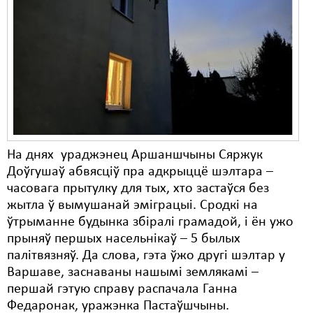
Карная псыхіятрыя
КПЧ ААН
Культурныя правы
ЛПП
Мігранты
Мірныя сходы
На днях ураджэнец Аршаншчыны Сяржук
Палітвязьні
Доўгушаў абвясціў пра адкрыццё шэлтара –
часовага прытулку для тых, хто застаўся без
Праваабаронцы
жытла ў вымушанай эміграцыі. Сродкі на
ўтрыманне будынка збіралі грамадой, і ён ужо
Правы дзіцяці
прыняў першых насельнікаў – 5 былых
Пэнітэнцыярная сыстэма
палітвязняў. Да слова, гэта ўжо другі шэлтар у
Варшаве, заснаваны нашымі землякамі –
Распальваньне варожасьці
першай гэтую справу распачала Ганна
Федаронак, уражэнка Пастаўшчыны.
Рознае