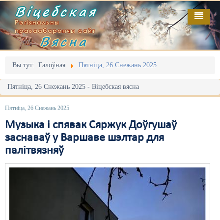
Віцебская
Рэгіянальны
праваабарончы сайт
Вясна
Галоўная
Выданьні
Адміністрацыйны перасьлед
Вы тут:
Галоўная
Пятніца, 26 Снежань 2025
Відэа
Акцыі
Пятніца, 26 Снежань 2025 - Віцебская вясна
Кантакт
Безбар'ернае асяродзьдзе
Пятніца, 26 Снежань 2025
Пра нас
Выбары
Музыка і спявак Сяржук Доўгушаў
заснаваў у Варшаве шэлтар для
RSS
Грамадзянскія ініцыятывы
палітвязняў
Дзяржава
Дыскрымінацыя
Затрыманьні