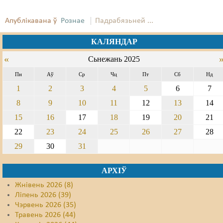
Свабода слова
Апублікавана ў
Рознае
Падрабязьней ...
Свабода сумленьня
КАЛЯНДАР
Суд
«
Сьнежань 2025
Пн
Аў
Ср
Чц
Пт
Сб
Нд
Сьмяротнае пакараньне
1
2
3
4
5
6
7
Экалёгія
8
9
10
11
12
13
14
Правы працоўных
15
16
17
18
19
20
21
22
23
24
25
26
27
28
Сацыяльныя правы
29
30
31
АРХІЎ
Жнівень 2026 (8)
Ліпень 2026 (39)
Чэрвень 2026 (35)
Травень 2026 (44)