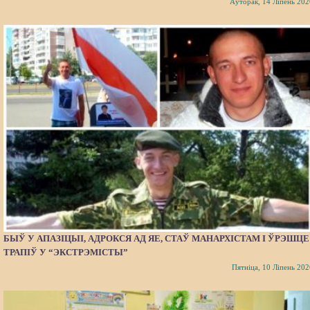
Аўторак, 14 Ліпень 202
БЫЎ У АПАЗІЦЫІ, АДРОКСЯ АД ЯЕ, СТАЎ МАНАРХІСТАМ І ЎРЭШЦЕ
ТРАПІЎ У “ЭКСТРЭМІСТЫ”
Пятніца, 10 Ліпень 202