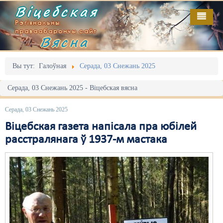
Віцебская
Рэгіянальны
праваабарончы сайт
Вясна
Галоўная
Выданьні
Адміністрацыйны перасьлед
Вы тут:
Галоўная
Серада, 03 Снежань 2025
Відэа
Акцыі
Серада, 03 Снежань 2025 - Віцебская вясна
Кантакт
Безбар'ернае асяродзьдзе
Серада, 03 Снежань 2025
Пра нас
Выбары
Віцебская газета напісала пра юбілей
расстралянага ў 1937-м мастака
RSS
Грамадзянскія ініцыятывы
Дзяржава
Дыскрымінацыя
Затрыманьні