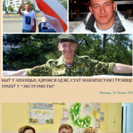
БЫЎ У АПАЗІЦЫІ, АДРОКСЯ АД ЯЕ, СТАЎ МАНАРХІСТАМ І ЎРЭШЦЕ
ТРАПІЎ У “ЭКСТРЭМІСТЫ”
Пятніца, 10 Ліпень 202