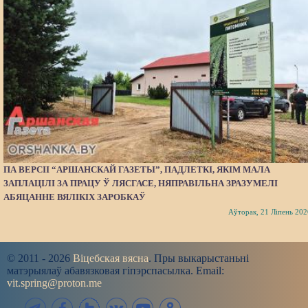
ПА ВЕРСІІ “АРШАНСКАЙ ГАЗЕТЫ”, ПАДЛЕТКІ, ЯКІМ МАЛА
ЗАПЛАЦІЛІ ЗА ПРАЦУ Ў ЛЯСГАСЕ, НЯПРАВІЛЬНА ЗРАЗУМЕЛІ
АБЯЦАННЕ ВЯЛІКІХ ЗАРОБКАЎ
Аўторак, 21 Ліпень 202
© 2011 - 2026
Віцебская вясна
. Пры выкарыстаньні
матэрыялаў абавязковая гіпэрспасылка. Email:
vit.spring@proton.me