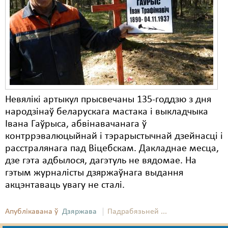
Карная псыхіятрыя
КПЧ ААН
Культурныя правы
ЛПП
Мігранты
Невялікі артыкул прысвечаны 135-годдзю з дня
Мірныя сходы
народзінаў беларускага мастака і выкладчыка
Івана Гаўрыса, абвінавачанага ў
Палітвязьні
контррэвалюцыйнай і тэрарыстычнай дзейнасці і
Праваабаронцы
расстралянага пад Віцебскам. Дакладнае месца,
дзе гэта адбылося, дагэтуль не вядомае. На
Правы дзіцяці
гэтым журналісты дзяржаўнага выдання
акцэнтаваць увагу не сталі.
Пэнітэнцыярная сыстэма
Распальваньне варожасьці
Апублікавана ў
Дзяржава
Падрабязьней ...
Рознае