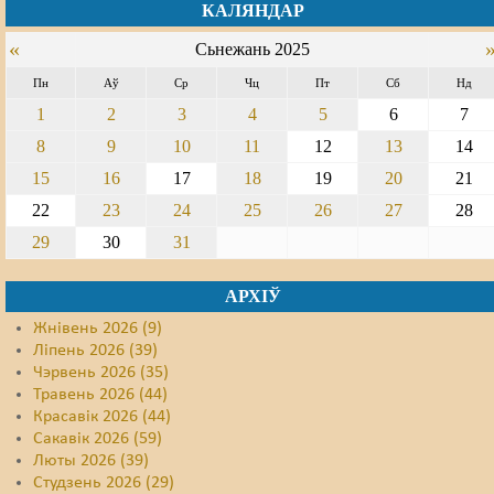
КАЛЯНДАР
Свабода слова
«
Сьнежань 2025
Свабода сумленьня
Пн
Аў
Ср
Чц
Пт
Сб
Нд
1
2
3
4
5
6
7
Суд
8
9
10
11
12
13
14
Сьмяротнае пакараньне
15
16
17
18
19
20
21
22
23
24
25
26
27
28
Экалёгія
29
30
31
Правы працоўных
АРХІЎ
Сацыяльныя правы
Жнівень 2026 (9)
Ліпень 2026 (39)
Чэрвень 2026 (35)
Травень 2026 (44)
Красавік 2026 (44)
Сакавік 2026 (59)
Люты 2026 (39)
Студзень 2026 (29)