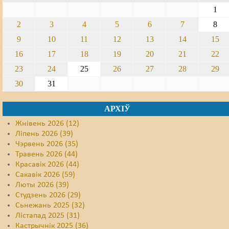
1
Свабода слова
2
3
4
5
6
7
8
Свабода сумленьня
9
10
11
12
13
14
15
16
17
18
19
20
21
22
Суд
23
24
25
26
27
28
29
Сьмяротнае пакараньне
30
31
Экалёгія
АРХІЎ
Правы працоўных
Жнівень 2026 (12)
Ліпень 2026 (39)
Сацыяльныя правы
Чэрвень 2026 (35)
Травень 2026 (44)
Красавік 2026 (44)
Сакавік 2026 (59)
Люты 2026 (39)
Студзень 2026 (29)
Сьнежань 2025 (32)
Лістапад 2025 (31)
Кастрычнік 2025 (36)