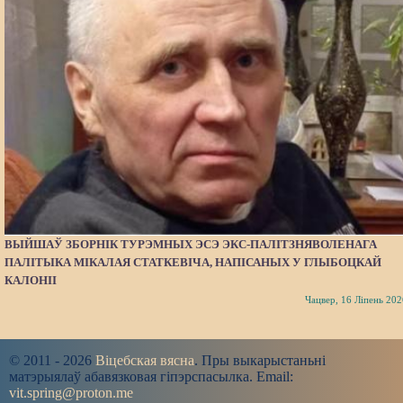
ВЫЙШАЎ ЗБОРНІК ТУРЭМНЫХ ЭСЭ ЭКС-ПАЛІТЗНЯВОЛЕНАГА
ПАЛІТЫКА МІКАЛАЯ СТАТКЕВІЧА, НАПІСАНЫХ У ГЛЫБОЦКАЙ
КАЛОНІІ
Чацвер, 16 Ліпень 202
© 2011 - 2026
Віцебская вясна
. Пры выкарыстаньні
матэрыялаў абавязковая гіпэрспасылка. Email:
vit.spring@proton.me