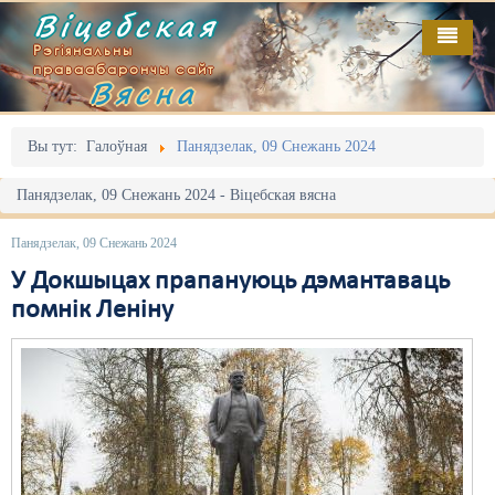
Віцебская
Рэгіянальны
праваабарончы сайт
Вясна
Галоўная
Выданьні
Адміністрацыйны перасьлед
Вы тут:
Галоўная
Панядзелак, 09 Снежань 2024
Відэа
Акцыі
Панядзелак, 09 Снежань 2024 - Віцебская вясна
Кантакт
Безбар'ернае асяродзьдзе
Панядзелак, 09 Снежань 2024
Пра нас
Выбары
У Докшыцах прапануюць дэмантаваць
помнік Леніну
RSS
Грамадзянскія ініцыятывы
Дзяржава
Дыскрымінацыя
Затрыманьні