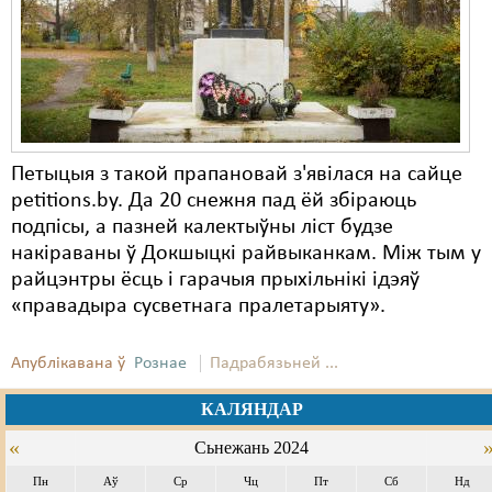
Карная псыхіятрыя
КПЧ ААН
Культурныя правы
ЛПП
Петыцыя з такой прапановай з'явілася на сайце
Мігранты
petitions.by. Да 20 снежня пад ёй збіраюць
Мірныя сходы
подпісы, а пазней калектыўны ліст будзе
накіраваны ў Докшыцкі райвыканкам. Між тым у
Палітвязьні
райцэнтры ёсць і гарачыя прыхільнікі ідэяў
«правадыра сусветнага пралетарыяту».
Праваабаронцы
Правы дзіцяці
Апублікавана ў
Рознае
Падрабязьней ...
Пэнітэнцыярная сыстэма
КАЛЯНДАР
Распальваньне варожасьці
«
Сьнежань 2024
Пн
Аў
Ср
Чц
Пт
Сб
Нд
Рознае