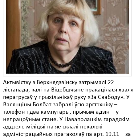
Актывістку з Верхнядзвінску затрымалі 22
лістапада, калі па Віцебшчыне пракацілася хваля
ператрусаў у прыхільнікаў руху «За Свабоду». У
Валянціны Болбат забралі ўсю аргтэхніку –
тэлефон і два кампутары, прычым адзін – у
непрацоўным стане. У Наваполацкім гарадскім
аддзеле міліцыі на яе склалі некалькі
адміністрацыйных пратаколаў па арт. 19.11 – за