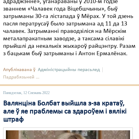
адраджэнне», уганараваны ў 2010-м годзе
званнем «Чалавек года Віцебшчыны», быў
затрыманы 30-га лістапада ў Мёрах. У той дзень
пасля ператрусаў было затрымана ад 11 да 13
чалавек. Затрыманні праводзіліся на Мёрскім
металапракатным заводзе, а таксама сілавікі
прыйшлі да некалькіх жыхароў райцэнтру. Разам
з бацькам быў затрыманы і Антон Ермалёнак.
Апублікавана ў
Адміністрацыйны перасьлед
Падрабязьней ...
Панядзелак, 12 Снежань 2022
Валянціна Болбат выйшла з-за кратаў,
але ў яе праблемы са здароўем і вялікі
штраф