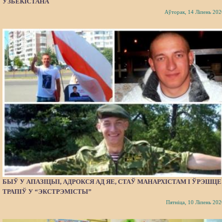
УЗБЕКІСТАНА
Аўторак, 14 Ліпень 202
БЫЎ У АПАЗІЦЫІ, АДРОКСЯ АД ЯЕ, СТАЎ МАНАРХІСТАМ І ЎРЭШЦЕ
ТРАПІЎ У “ЭКСТРЭМІСТЫ”
Пятніца, 10 Ліпень 202