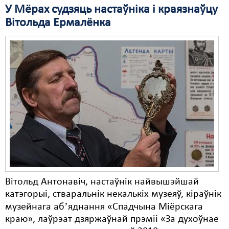
У Мёрах судзяць настаўніка і краязнаўцу
Свабода слова
Вітольда Ермалёнка
Свабода сумленьня
Суд
Сьмяротнае пакараньне
Экалёгія
Правы працоўных
Сацыяльныя правы
Вітольд Антонавіч, настаўнік найвышэйшай
катэгорыі, стваральнік некалькіх музеяў, кіраўнік
музейнага абʼяднання «Спадчына Міёрскага
краю», лаўрэат дзяржаўнай прэміі «За духоўнае