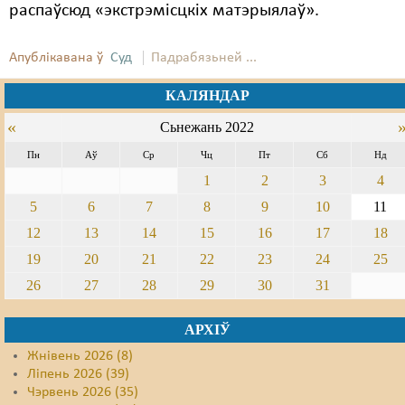
распаўсюд «экстрэмісцкіх матэрыялаў».
Апублікавана ў
Суд
Падрабязьней ...
КАЛЯНДАР
«
Сьнежань 2022
Пн
Аў
Ср
Чц
Пт
Сб
Нд
1
2
3
4
5
6
7
8
9
10
11
12
13
14
15
16
17
18
19
20
21
22
23
24
25
26
27
28
29
30
31
АРХІЎ
Жнівень 2026 (8)
Ліпень 2026 (39)
Чэрвень 2026 (35)