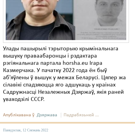
Карная псыхіятрыя
КПЧ ААН
Культурныя правы
ЛПП
Улады пашырылі тэрыторыю крымінальнага
Мігранты
вышуку праваабаронцы і рэдактара
Мірныя сходы
рэгіянальнага партала horsha.eu Ігара
Казмерчака. У пачатку 2022 года ён быў
Палітвязьні
аб'яўлены ў вышук у межах Беларусі. Цяпер жа
сілавікі спадзяюцца яго адшукаць у краінах
Праваабаронцы
Садружнасці Незалежных Дзяржаў, якія раней
Правы дзіцяці
уваходзілі СССР.
Пэнітэнцыярная сыстэма
Апублікавана ў
Дзяржава
Падрабязьней ...
Распальваньне варожасьці
Панядзелак, 12 Снежань 2022
Рознае