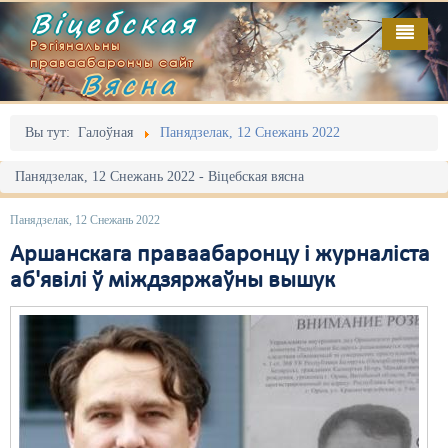
Віцебская
Рэгіянальны
праваабарончы сайт
Вясна
Галоўная
Выданьні
Адміністрацыйны перасьлед
Вы тут:
Галоўная
Панядзелак, 12 Снежань 2022
Відэа
Акцыі
Панядзелак, 12 Снежань 2022 - Віцебская вясна
Кантакт
Безбар'ернае асяродзьдзе
Панядзелак, 12 Снежань 2022
Пра нас
Выбары
Аршанскага праваабаронцу і журналіста
аб'явілі ў міждзяржаўны вышук
RSS
Грамадзянскія ініцыятывы
Дзяржава
Дыскрымінацыя
Затрыманьні