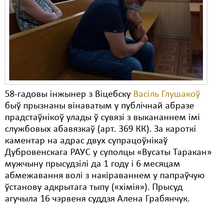
Карная псыхіятрыя
КПЧ ААН
Культурныя правы
ЛПП
Мігранты
58-гадовы інжынер з Віцебску
Васіль Глушакоў
Мірныя сходы
быў прызнаны вінаватым у публічнай абразе
прадстаўнікоў улады ў сувязі з выкананнем імі
Палітвязьні
службовых абавязкаў (арт. 369 КК). За кароткі
Праваабаронцы
каментар на адрас двух супрацоўнікаў
Дубровенскага РАУС у суполцы «Вусаты Таракан»
Правы дзіцяці
мужчыну прысудзілі да 1 году і 6 месяцам
абмежавання волі з накіраваннем у папраўчую
Пэнітэнцыярная сыстэма
ўстанову адкрытага тыпу («хімія»). Прысуд
Распальваньне варожасьці
агучыла 16 чэрвеня суддзя Алена Грабянчук.
Рознае