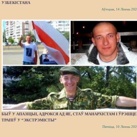
УЗБЕКІСТАНА
Аўторак, 14 Ліпень 202
БЫЎ У АПАЗІЦЫІ, АДРОКСЯ АД ЯЕ, СТАЎ МАНАРХІСТАМ І ЎРЭШЦЕ
ТРАПІЎ У “ЭКСТРЭМІСТЫ”
Пятніца, 10 Ліпень 202