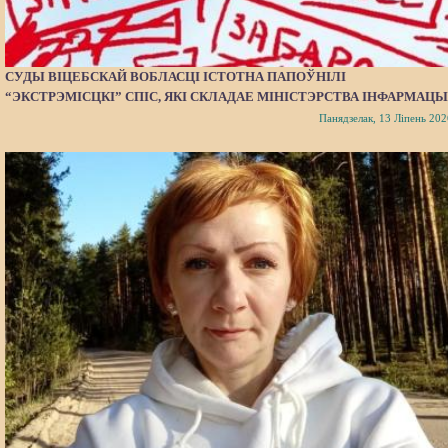
СУДЫ ВІЦЕБСКАЙ ВОБЛАСЦІ ІСТОТНА ПАПОЎНІЛІ
“ЭКСТРЭМІСЦКІ” СПІС, ЯКІ СКЛАДАЕ МІНІСТЭРСТВА ІНФАРМАЦЫ
Панядзелак, 13 Ліпень 202