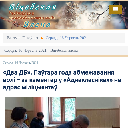
Віцебская
Рэгіянальны
праваабарончы сайт
Вясна
Галоўная
Выданьні
Адміністрацыйны перасьлед
Вы тут:
Галоўная
Серада, 16 Чэрвень 2021
Відэа
Акцыі
Серада, 16 Чэрвень 2021 - Віцебская вясна
Кантакт
Безбар'ернае асяродзьдзе
Серада, 16 Чэрвень 2021
Пра нас
Выбары
«Два ДБ». Паўтара года абмежавання
волі – за каментар у «Аднакласніках» на
RSS
Грамадзянскія ініцыятывы
адрас міліцыянтаў
Дзяржава
Дыскрымінацыя
Затрыманьні