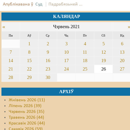
Апублікавана ў
Суд
Падрабязьней ...
Свабода слова
КАЛЯНДАР
Свабода сумленьня
«
Чэрвень 2021
Суд
Пн
Аў
Ср
Чц
Пт
Сб
Нд
1
2
3
4
5
6
Сьмяротнае пакараньне
7
8
9
10
11
12
13
Экалёгія
14
15
16
17
18
19
20
Правы працоўных
21
22
23
24
25
26
27
28
29
30
Сацыяльныя правы
АРХІЎ
Жнівень 2026 (11)
Ліпень 2026 (39)
Чэрвень 2026 (35)
Травень 2026 (44)
Красавік 2026 (44)
Сакавік 2026 (59)