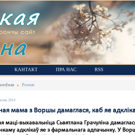
ская
на
рончы сайт
КАНТАКТ
ПРА НАС
RSS
алоўная
Рознае
асень 2014
ая мама з Воршы дамаглася, каб яе адклік
 маці-выхавальніца Сьвятлана Грачуліна дамаглася
каму адклікаў яе з фармальнага адпачынку. У Вор