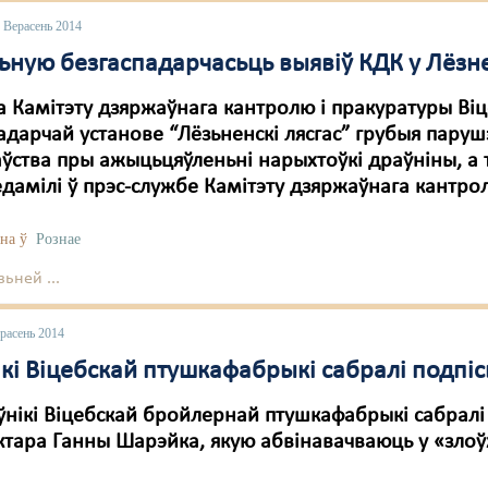
 Верасень 2014
ьную безгаспадарчасьць выявіў КДК у Лёзне
 Камітэту дзяржаўнага кантролю і пракуратуры Віц
адарчай установе “Лёзьненскі лясгас” грубыя пару
ўства пры ажыцьцяўленьні нарыхтоўкі драўніны, а 
едамілі ў прэс-службе Камітэту дзяржаўнага кантро
на ў
Рознае
ьней ...
расень 2014
ікі Віцебскай птушкафабрыкі сабралі подпі
нікі Віцебскай бройлернай птушкафабрыкі сабралі 
ктара Ганны Шарэйка, якую абвінавачваюць у «зло