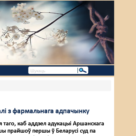
алі з фармальнага адпачынку
 таго, каб аддзел адукацыі Аршанскага
шы прайшоў першы ў Беларусі суд па