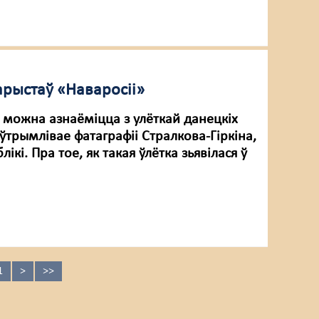
арыстаў «Наваросіі»
4 можна азнаёміцца з улёткай данецкіх
ўтрымлівае фатаграфіі Стралкова-Гіркіна,
кі. Пра тое, як такая ўлётка зьявілася ў
1
>
>>