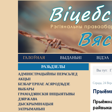
Віцеб
Вяс
Рэгіянальны правааба
ГАЛОЎНАЯ
ВЫДАНЬНІ
ВІДЭА
РАЗЬДЗЕЛЫ
Вы тут:
Г
АДМІНІСТРАЦЫЙНЫ ПЕРАСЬЛЕД
АКЦЫІ
Серада, 24 Вер
БЕЗБАР'ЕРНАЕ АСЯРОДЗЬДЗЕ
ВЫБАРЫ
Прыёмн
ГРАМАДЗЯНСКІЯ ІНІЦЫЯТЫВЫ
ДЗЯРЖАВА
Прыёмная
ДЫСКРЫМІНАЦЫЯ
райвыкан
ЗАТРЫМАНЬНІ