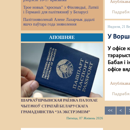
Апублікава
Трое новых "хросных" з Фінляндыі, Латвіі
і Германіі для палітвязняў у Беларусі
Падрабяз
Палітзняволенай Алене Лазарчык дадалі
яшчэ паўтара года зняволення
Нядзеля, 21 Ве
У Ворш
АПОШНЯЕ
У офісе 
тэрарыст
Бабая і 
офісе вя
Апублікава
Падрабяз
ШАРКАЎШЧЫНСКАЯ РАЁНКА ПАЛОХАЕ
ЧЫТАЧОЎ СТРАТАЙ БЕЛАРУСКАГА
<<
<
ГРАМАДЗЯНСТВА “ЗА ЭКСТРЭМІЗМ”
Пятніца, 07 Жнівень 2026