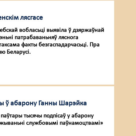
нскім лясгасе
ебскай вобласьці выявіла ў дзяржаўнай
шэньні патрабаваньняў ляснога
таксама факты безгаспадарчасьці. Пра
лю Беларусі.
сы ў абарону Ганны Шарэйка
паўтары тысячы подпісаў у абарону
ўжываньні службовымі паўнамоцтвамі»