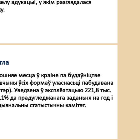
лу адукацыі, у якім разглядалася
у.
тла
ошняе месца ў краіне па будаўніцтве
бшчыны ўсіх формаў уласнасьці пабудавана
ватэр). Уведзена ў эксплёатацыю 221,8 тыс.
1% да прадугледжанага заданьня на год і
цыянальны статыстычны камітэт.