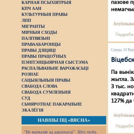
пазове п
КАРНАЯ ПСЫХІЯТРЫЯ
КПЧ ААН
немагчым
КУЛЬТУРНЫЯ ПРАВЫ
ЛПП
Апублікава
МІГРАНТЫ
МІРНЫЯ СХОДЫ
Падрабяз
ПАЛІТВЯЗЬНІ
ПРАВААБАРОНЦЫ
Серада, 24 Вер
ПРАВЫ ДЗІЦЯЦІ
ПРАВЫ ПРАЦОЎНЫХ
Віцебск
ПЭНІТЭНЦЫЯРНАЯ СЫСТЭМА
РАСПАЛЬВАНЬНЕ ВАРОЖАСЬЦІ
Па вынік
РОЗНАЕ
жытла. З
САЦЫЯЛЬНЫЯ ПРАВЫ
3 тыс. н
СВАБОДА СЛОВА
СВАБОДА СУМЛЕНЬНЯ
квадратн
СУД
127% да 
СЬМЯРОТНАЕ ПАКАРАНЬНЕ
ЭКАЛЁГІЯ
Апублікава
НАВІНЫ ПЦ «ВЯСНА»
Падрабяз
"Не вызваляе ад адказнасці". Што трэба