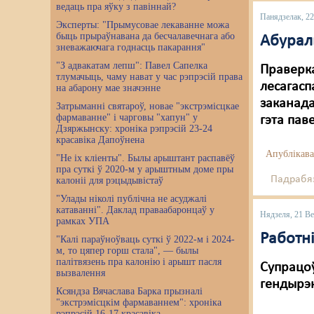
ведаць пра яўку з павіннай?
Панядзелак, 22
Эксперты: "Прымусовае лекаванне можа
быць прыраўнавана да бесчалавечнага або
Абурал
зневажаючага годнасць пакарання"
"З адвакатам лепш": Павел Сапелка
Праверка
тлумачыць, чаму нават у час рэпрэсій права
лесагасп
на абарону мае значэнне
заканада
Затрыманні святароў, новае "экстрэмісцкае
фармаванне" і чарговы "хапун" у
гэта пав
Дзяржынску: хроніка рэпрэсій 23-24
красавіка Дапоўнена
Апублікава
"Не іх кліенты". Былы арыштант распавёў
пра суткі ў 2020-м у арыштным доме пры
Падрабяз
калоніі для рэцыдывістаў
"Улады ніколі публічна не асуджалі
катаванні". Даклад праваабаронцаў у
Нядзеля, 21 Ве
рамках УПА
Работн
"Калі параўноўваць суткі ў 2022-м і 2024-
м, то цяпер горш стала", — былы
палітвязень пра калонію і арышт пасля
Супрацоў
вызвалення
гендырэ
Ксяндза Вячаслава Барка прызналі
"экстрэмісцкім фармаваннем": хроніка
рэпрэсій 16-17 красавіка