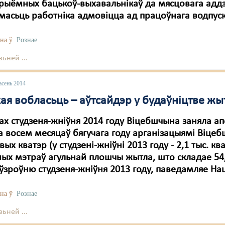
рыёмных бацькоў-выхавальнікаў да мясцовага аддзе
асьць работніка адмовіцца ад працоўнага водпуск
на ў
Рознае
ьней ...
асень 2014
ая вобласьць – аўтсайдэр у будаўніцтве жы
ах студзеня-жніўня 2014 году Віцебшчына заняла ап
а восем месяцаў бягучага году арганізацыямі Віце
овых кватэр (у студзені-жніўні 2013 году - 2,1 тыс. к
ых мэтраў агульнай плошчы жытла, што складае 54,
ўзроўню студзеня-жніўня 2013 году, паведамляе На
на ў
Рознае
ьней ...