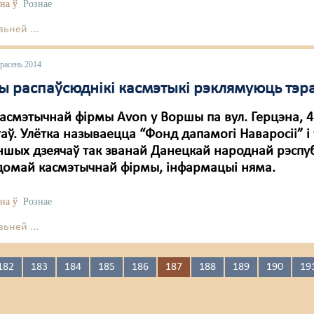
на ў
Рознае
ьней ...
расень 2014
ы распаўсюднікі касмэтыкі рэклямуюць тэр
касмэтычнай фірмы Avon у Воршы па вул. Герцэна, 
аў. Улётка называецца “Фонд дапамогі Наваросіі” і 
іншых дзеячаў так званай Данецкай народнай рэспублі
домай касмэтычнай фірмы, інфармацыі няма.
на ў
Рознае
ьней ...
182
183
184
185
186
187
188
189
190
19