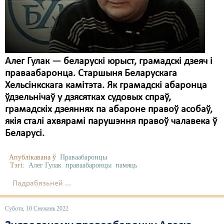
Карная псыхіятрыя
КПЧ ААН
Культурныя правы
Алег Гулак — беларускі юрыст, грамадскі дзеяч і
ЛПП
праваабаронца. Старшыня Беларускага
Мігранты
Хельсінкскага камітэта. Як грамадскі абаронца
ўдзельнічаў у дзясятках судовых спраў,
Мірныя сходы
грамадскіх дзеяннях па абароне правоў асобаў,
якія сталі ахвярамі парушэння правоў чалавека ў
Палітвязьні
Беларусі.
Праваабаронцы
Апублікавана ў
Праваабаронцы
Правы дзіцяці
Тэгі:
Алег Гулак
праваабаронцы
памяць
Пэнітэнцыярная сыстэма
Падрабязьней ...
Распальваньне варожасьці
Субота, 10 Снежань 2022
Рознае