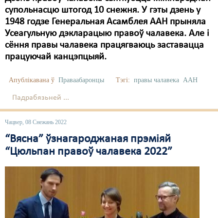
супольнасцю штогод 10 снежня. У гэты дзень у
1948 годзе Генеральная Асамблея ААН прыняла
Усеагульную дэкларацыю правоў чалавека. Але і
сёння правы чалавека працягваюць заставацца
працуючай канцэпцыяй.
Апублікавана ў
Праваабаронцы
Тэгі:
правы чалавека
ААН
Падрабязьней ...
Чацвер, 08 Снежань 2022
“Вясна” ўзнагароджаная прэміяй
“Цюльпан правоў чалавека 2022”