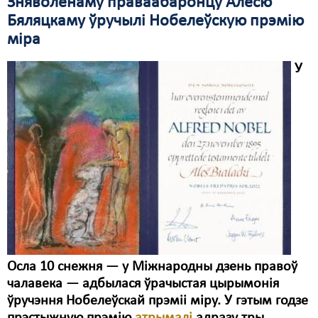
Зняволенаму праваабаронцу Алесю
Бяляцкаму ўручылі Нобелеўскую прэмію
Свабода слова
міра
Свабода сумленьня
У
Суд
Сьмяротнае пакараньне
Экалёгія
Правы працоўных
Сацыяльныя правы
Осла 10 снежня — у Міжнародны дзень правоў
чалавека — адбылася ўрачыстая цырымонія
ўручэння Нобелеўскай прэміі міру. У гэтым годзе