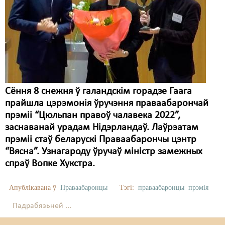
Сёння 8 снежня ў галандскім горадзе Гаага
прайшла цэрэмонія ўручэння праваабарончай
прэміі “Цюльпан правоў чалавека 2022”,
заснаванай урадам Нідэрландаў. Лаўрэатам
прэміі стаў беларускі Праваабарончы цэнтр
“Вясна”. Узнагароду ўручаў міністр замежных
спраў Вопке Хукстра.
Апублікавана ў
Праваабаронцы
Тэгі:
праваабаронцы
прэмія
Падрабязьней ...