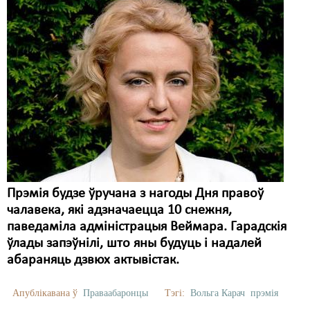
Прэмія будзе ўручана з нагоды Дня правоў
чалавека, які адзначаецца 10 снежня,
паведаміла адміністрацыя Веймара. Гарадскія
ўлады запэўнілі, што яны будуць і надалей
абараняць дзвюх актывістак.
Апублікавана ў
Праваабаронцы
Тэгі:
Вольга Карач
прэмія