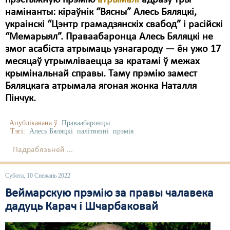
прэстыжную прэмію
атрымалі
адразу тры
намінанты: кіраўнік “Вясны” Алесь Бяляцкі,
украінскі “Цэнтр грамадзянскіх свабод” і расійскі
“Мемарыял”. Праваабаронца Алесь Бяляцкі не
змог асабіста атрымаць узнагароду — ён ужо 17
месяцаў утрымліваецца за кратамі ў межах
крымінальнай справы. Таму прэмію замест
Бяляцкага атрымала ягоная жонка Наталля
Пінчук.
Апублікавана ў
Праваабаронцы
Тэгі:
Алесь Бяляцкі
палітвязні
прэмія
Падрабязьней ...
Субота, 10 Снежань 2022
Веймарскую прэмію за правы чалавека
дадуць Карач і Шчарбаковай