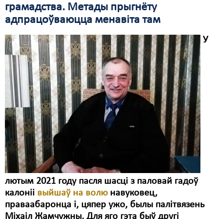
грамадства. Метады прыгнёту
адпрацоўваюцца менавіта там
У
лютым 2021 году пасля шасці з паловай гадоў
калоніі
выйшаў на волю
навуковец,
праваабаронца і, цяпер ужо, былы палітвязень
Міхаіл Жамчужны. Для яго гэта быў другі