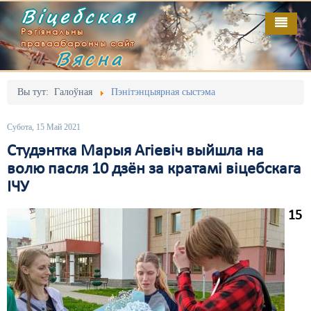
Віцебская
Рэгіянальны
праваабарончы сайт
Вясна
Галоўная
Выданьні
Адміністрацыйны перасьлед
Вы тут:
Галоўная
Пэнітэнцыярная сыстэма
Відэа
Акцыі
Субота, 15 Май 2021
Кантакт
Безбар'ернае асяродзьдзе
Студэнтка Марыя Агіевіч выйшла на
волю пасля 10 дзён за кратамі віцебскага
Пра нас
Выбары
ІЧУ
RSS
Грамадзянскія ініцыятывы
15
Дзяржава
Дыскрымінацыя
Затрыманьні