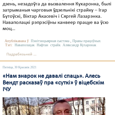
дзень, незадоўга да вызвалення Кухаронка, былі
затрыманыя чарговыя ўдзельнікі страйку – Ігар
Бутоўскі, Віктар Акасевіч і Сяргей Лазарэнка.
Наваполацкі рэпрэсіўны канвеер працуе ва ўсю
моц…
Апублікавана ў
Пэнітэнцыярная сыстэма
,
Правы працоўных
Тэгі:
Наваполацак
Нафтан
страйк
Аляксандр Кухаронак
Падрабязьней ...
Пятніца, 30 Красавік 2021
«Нам знарок не давалі спаць». Алесь
Вендт расказаў пра «суткі» ў віцебскім
ІЧУ