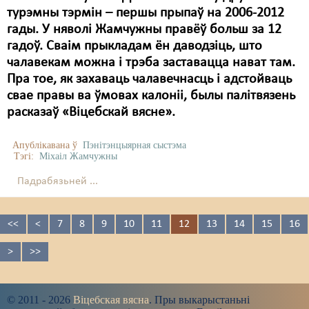
турэмны тэрмін – першы прыпаў на 2006-2012
гады. У няволі Жамчужны правёў больш за 12
гадоў. Сваім прыкладам ён даводзіць, што
чалавекам можна і трэба заставацца нават там.
Пра тое, як захаваць чалавечнасць і адстойваць
свае правы ва ўмовах калоніі, былы палітвязень
расказаў «Віцебскай вясне».
Апублікавана ў
Пэнітэнцыярная сыстэма
Тэгі:
Міхаіл Жамчужны
Падрабязьней ...
<<
<
7
8
9
10
11
12
13
14
15
16
>
>>
© 2011 - 2026
Віцебская вясна
. Пры выкарыстаньні