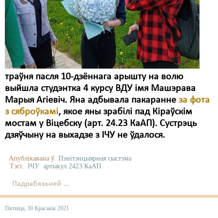
Карная псыхіятрыя
КПЧ ААН
Культурныя правы
ЛПП
траўня пасля 10-дзённага арышту на волю
Мігранты
выйшла студэнтка 4 курсу ВДУ імя Машэрава
Мірныя сходы
Марыя Агіевіч. Яна адбывала пакаранне
за фота
з сяброўкамі
, якое яны зрабілі пад Кіраўскім
Палітвязьні
мостам у Віцебску (арт. 24.23 КаАП). Сустрэць
дзяўчыну на выхадзе з ІЧУ не ўдалося.
Праваабаронцы
Правы дзіцяці
Апублікавана ў
Пэнітэнцыярная сыстэма
Тэгі:
ІЧУ
артыкул 2423 КаАП
Пэнітэнцыярная сыстэма
Падрабязьней ...
Распальваньне варожасьці
Пятніца, 30 Красавік 2021
Рознае