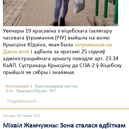
Увечары 19 красавіка з віцебскага ізалятару
часовага ўтрымання (ІЧУ) выйшла на волю
Крысціна Юдзіна, якая была
затрыманая на
Дзень волі
і адбыла за кратамі 25 содняў
адміністрацыйнага арышту паводле арт. 23.34
КаАП. Сустракаць Крысціну да СІЗА-2 ў Віцебску
прыйшлі яе сябры і знаёмыя.
Апублікавана ў
Пэнітэнцыярная сыстэма
Тэгі:
Крысціна Юдзіна
ІЧУ
Падрабязьней ...
Аўторак, 09 Сакавік 2021
Міхаіл Жамчужны: Зона сталася адбіткам