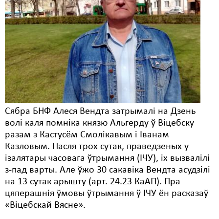
Сябра БНФ Алеся Вендта затрымалі на Дзень
волі каля помніка князю Альгерду ў Віцебску
разам з Кастусём Смолікавым і Іванам
Казловым. Пасля трох сутак, праведзеных у
ізалятары часовага ўтрымання (ІЧУ), іх вызвалілі
з-пад варты. Але ўжо 30 сакавіка Вендта асудзілі
на 13 сутак арышту (арт. 24.23 КаАП). Пра
цяперашнія ўмовы ўтрымання ў ІЧУ ён расказаў
«Віцебскай Вясне».