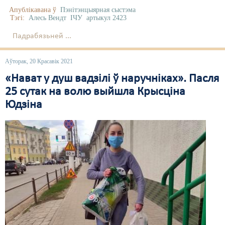
Апублікавана ў
Пэнітэнцыярная сыстэма
Тэгі:
Алесь Вендт
ІЧУ
артыкул 2423
Падрабязьней ...
Аўторак, 20 Красавік 2021
«Нават у душ вадзілі ў наручніках». Пасля
25 сутак на волю выйшла Крысціна
Юдзіна