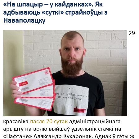
«На шпацыр – у кайданках». Як
Свабода слова
адбываюць «суткі» страйкоўцы з
Наваполацку
Свабода сумленьня
29
Суд
Сьмяротнае пакараньне
Экалёгія
Правы працоўных
Сацыяльныя правы
красавіка
пасля 20 сутак
адміністрацыйнага
арышту на волю выйшаў удзельнік стачкі на
«Нафтане» Аляксандр Кухаронак. Аднак ў гэты ж