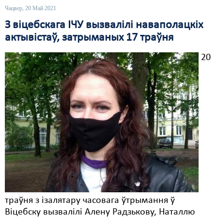
Чацвер, 20 Май 2021
З віцебскага ІЧУ вызвалілі наваполацкіх
актывістаў, затрыманых 17 траўня
20
траўня з ізалятару часовага ўтрымання ў
Віцебску вызвалілі Алену Радзькову, Наталлю