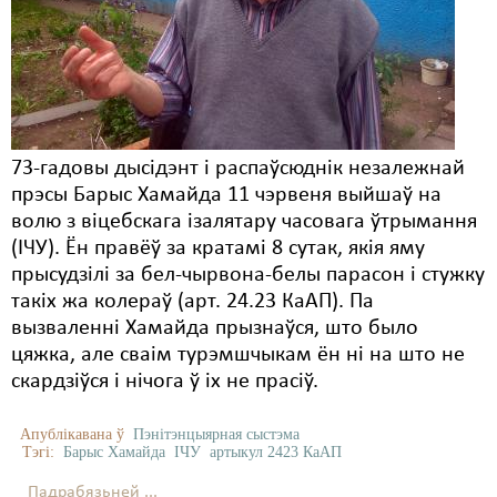
Карная псыхіятрыя
КПЧ ААН
Культурныя правы
ЛПП
73-гадовы дысідэнт і распаўсюднік незалежнай
Мігранты
прэсы Барыс Хамайда 11 чэрвеня выйшаў на
волю з віцебскага ізалятару часовага ўтрымання
Мірныя сходы
(ІЧУ). Ён правёў за кратамі 8 сутак, якія яму
Палітвязьні
прысудзілі за бел-чырвона-белы парасон і стужку
такіх жа колераў (арт. 24.23 КаАП). Па
Праваабаронцы
вызваленні Хамайда прызнаўся, што было
цяжка, але сваім турэмшчыкам ён ні на што не
Правы дзіцяці
скардзіўся і нічога ў іх не прасіў.
Пэнітэнцыярная сыстэма
Апублікавана ў
Пэнітэнцыярная сыстэма
Распальваньне варожасьці
Тэгі:
Барыс Хамайда
ІЧУ
артыкул 2423 КаАП
Рознае
Падрабязьней ...