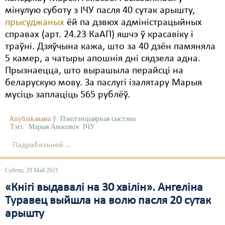
мінулую суботу з ІЧУ пасля 40 сутак арышту,
прысуджаных
ёй па дзвюх адміністрацыйных
справах (арт. 24.23 КаАП) яшчэ ў красавіку і
траўні. Дзяўчына кажа, што за 40 дзён памяняла
5 камер, а чатыры апошнія дні сядзела адна.
Прызнаецца, што вырашыла перайсці на
беларускую мову. За паслугі ізалятару Марыя
мусіць заплаціць 565 рублёў.
Апублікавана ў
Пэнітэнцыярная сыстэма
Тэгі:
Марыя Амасовіч
ІЧУ
Падрабязьней ...
Субота, 29 Май 2021
«Кнігі выдавалі на 30 хвілін». Ангеліна
Туравец выйшла на волю пасля 20 сутак
арышту