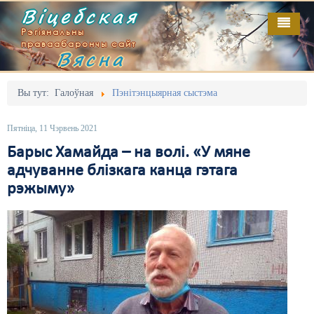
Віцебская
Рэгіянальны
праваабарончы сайт
Вясна
Галоўная
Выданьні
Адміністрацыйны перасьлед
Вы тут:
Галоўная
Пэнітэнцыярная сыстэма
Відэа
Акцыі
Пятніца, 11 Чэрвень 2021
Кантакт
Безбар'ернае асяродзьдзе
Барыс Хамайда – на волі. «У мяне
адчуванне блізкага канца гэтага
Пра нас
Выбары
рэжыму»
RSS
Грамадзянскія ініцыятывы
Дзяржава
Дыскрымінацыя
Затрыманьні