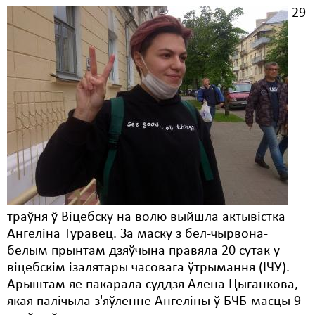
29
траўня ў Віцебску на волю выйшла актывістка
Ангеліна Туравец. За маску з бел-чырвона-
белым прынтам дзяўчына правяла 20 сутак у
віцебскім ізалятары часовага ўтрымання (ІЧУ).
Арыштам яе пакарала суддзя Алена Цыганкова,
якая палічыла з'яўленне Ангеліны ў БЧБ-масцы 9