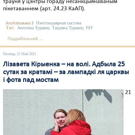
траўня ў цэнтры гораду несанкцыянаваным
пікетаваннем (арт. 24.23 КаАП).
Апублікавана ў
Пэнітэнцыярная сыстэма
Тэгі:
Ангеліна Туравец
Таццяна Туравец
ІЧУ
Падрабязьней ...
Пятніца, 21 Май 2021
Лізавета Кірыенка – на волі. Адбыла 25
сутак за кратамі – за лампадкі ля царквы
і фота пад мостам
21