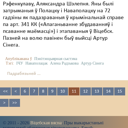
Рэфенкулаву, Аляксандра Шэлепня. Яны былі
затрыманыя ў Полацку і Наваполацку на 72
гадзіны як падазраваныя ў крымінальнай справе
па арт. 341 КК («Апаганьванне збудаванняў і
псаванне маёмасці») і этапаваныя ў Віцебск.
Пазней на волю павінен быў выйсці Артур
Сінега.
Апублікавана ў
Пэнітэнцыярная сыстэма
Тэгі:
ІЧУ
Наваполацак
Алена Радзькова
Артур Сінега
Падрабязьней ...
<<
<
6
7
8
9
10
11
12
13
14
15
>
>>
© 2011 - 2026
Віцебская вясна
. Пры выкарыстаньні
матэрыялаў абавязковая гіпэрспасылка. Email: