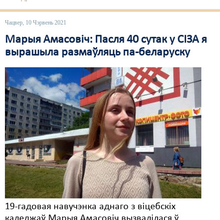
Свабода слова
Чацвер, 10 Чэрвень 2021
Свабода сумленьня
Марыя Амасовіч: Пасля 40 сутак у СІЗА я
вырашыла размаўляць па-беларуску
Суд
Сьмяротнае пакараньне
Экалёгія
Правы працоўных
Сацыяльныя правы
19-гадовая навучэнка аднаго з віцебскіх
каледжаў Марыя Амасовіч вызвалілася ў