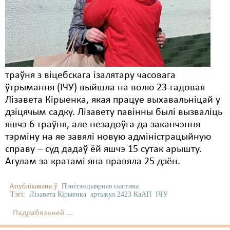
траўня з віцебскага ізалятару часовага
ўтрымання (ІЧУ) выйшла на волю 23-гадовая
Лізавета Кірыенка, якая працуе выхавальніцай у
дзіцячым садку. Лізавету павінны былі вызваліць
яшчэ 6 траўня, але незадоўга да заканчэння
тэрміну на яе завялі новую адміністрацыйную
справу – суд дадаў ёй яшчэ 15 сутак арышту.
Агулам за кратамі яна правяла 25 дзён.
Апублікавана ў
Пэнітэнцыярная сыстэма
Тэгі:
Лізавета Кірыенка
артыкул 2423 КаАП
ІЧУ
Падрабязьней ...