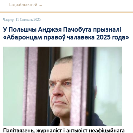
Падрабязьней ...
Чацвер, 11 Снежань 2025
У Польшчы Анджэя Пачобута прызналі
«Абаронцам правоў чалавека 2025 года»
Палітвязень, журналіст і актывіст неафіцыйнага