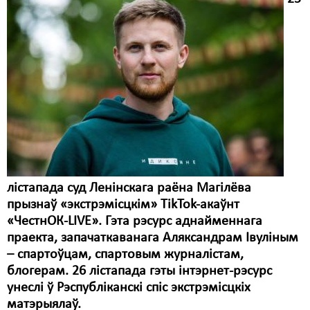
лістапада суд Ленінскага раёна Магілёва
прызнаў «экстрэмісцкім» TikTok-акаўнт
«ЧестнОК-LIVE». Гэта рэсурс аднайменнага
праекта, запачаткаванага Аляксандрам Івуліным
– спартоўцам, спартовым журналістам,
блогерам. 26 лістапада гэты інтэрнет-рэсурс
унеслі ў Рэспубліканскі спіс экстрэмісцкіх
матэрыялаў.