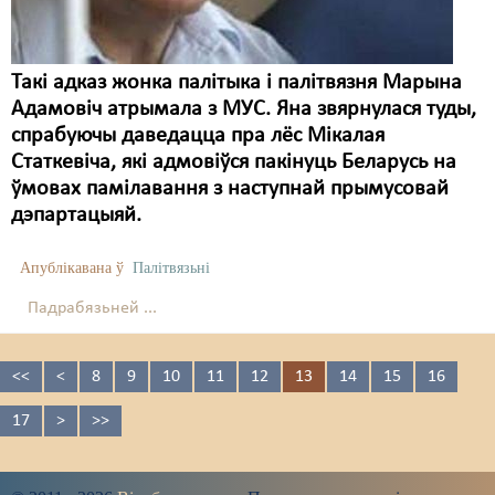
Такі адказ жонка палітыка і палітвязня Марына
Адамовіч атрымала з МУС. Яна звярнулася туды,
спрабуючы даведацца пра лёс Мікалая
Статкевіча, які адмовіўся пакінуць Беларусь на
ўмовах памілавання з наступнай прымусовай
дэпартацыяй.
Апублікавана ў
Палітвязьні
Падрабязьней ...
<<
<
8
9
10
11
12
13
14
15
16
17
>
>>