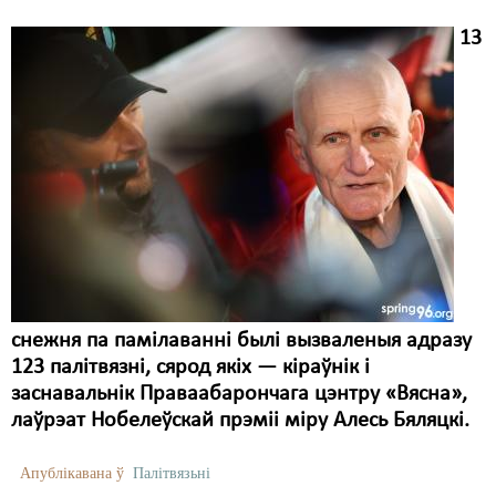
13
Свабода слова
Свабода сумленьня
Суд
Сьмяротнае пакараньне
Экалёгія
Правы працоўных
Сацыяльныя правы
снежня па памілаванні былі вызваленыя адразу
123 палітвязні, сярод якіх — кіраўнік і
заснавальнік Праваабарончага цэнтру «Вясна»,
лаўрэат Нобелеўскай прэміі міру Алесь Бяляцкі.
Апублікавана ў
Палітвязьні