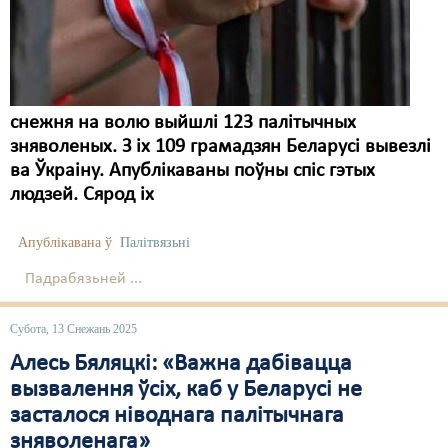
Карная псыхіятрыя
КПЧ ААН
Культурныя правы
снежня на волю выйшлі 123 палітычных
ЛПП
зняволеных. З іх 109 грамадзян Беларусі вывезлі
Мігранты
ва Ўкраіну. Апублікаваны поўны спіс гэтых
людзей. Сярод іх
Мірныя сходы
Палітвязьні
Апублікавана ў
Палітвязьні
Падрабязьней ...
Праваабаронцы
Правы дзіцяці
Субота, 13 Снежань 2025
Алесь Бяляцкі: «Важна дабівацца
Пэнітэнцыярная сыстэма
вызвалення ўсіх, каб у Беларусі не
Распальваньне варожасьці
засталося ніводнага палітычнага
зняволенага»
Рознае