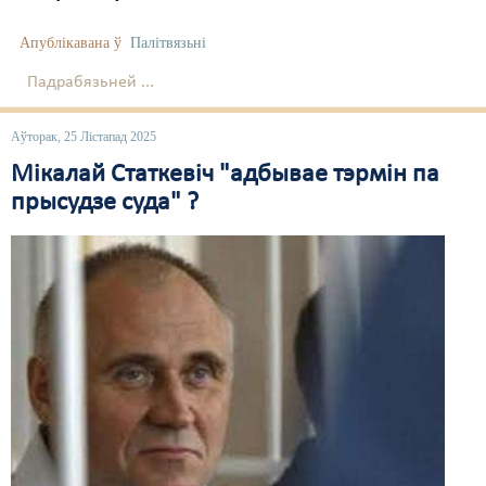
Апублікавана ў
Палітвязьні
Падрабязьней ...
Аўторак, 25 Лістапад 2025
Мікалай Статкевіч "адбывае тэрмін па
прысудзе суда" ?