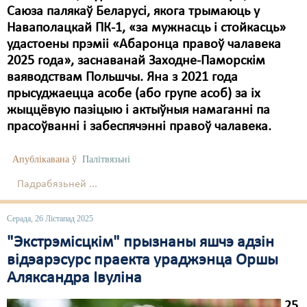
Саюза палякаў Беларусі, якога трымаюць у
Наваполацкай ПК-1, «за мужнасць і стойкасць»
удастоены прэміі «Абаронца правоў чалавека
2025 года», заснаванай Заходне-Паморскім
ваяводствам Польшчы. Яна з 2021 года
прысуджаецца асобе (або групе асоб) за іх
жыццёвую пазіцыю і актыўныя намаганні па
прасоўванні і забеспячэнні правоў чалавека.
Апублікавана ў
Палітвязьні
Падрабязьней ...
Серада, 26 Лістапад 2025
"Экстрэмісцкім" прызнаны яшчэ адзін
відэарэсурс праекта ураджэнца Оршы
Аляксандра Івуліна
25