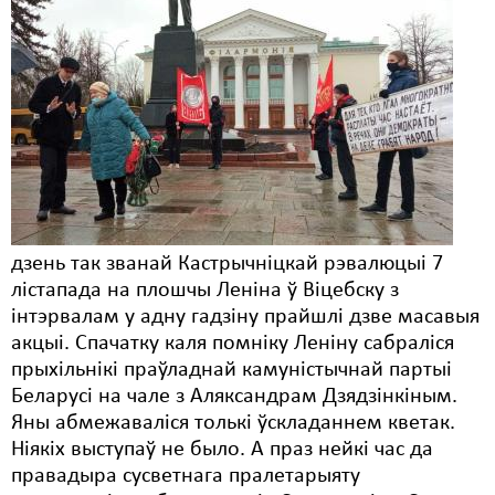
дзень так званай Кастрычніцкай рэвалюцыі 7
лістапада на плошчы Леніна ў Віцебску з
інтэрвалам у адну гадзіну прайшлі дзве масавыя
акцыі. Спачатку каля помніку Леніну сабраліся
прыхільнікі праўладнай камуністычнай партыі
Беларусі на чале з Аляксандрам Дзядзінкіным.
Яны абмежаваліся толькі ўскладаннем кветак.
Ніякіх выступаў не было. А праз нейкі час да
правадыра сусветнага пралетарыяту