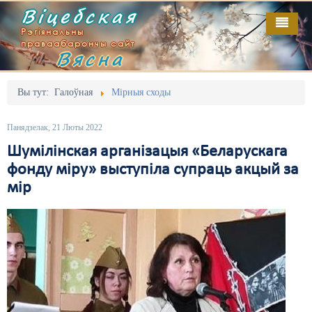
Віцебская
Рэгіянальны
праваабарончы сайт
Вясна
Галоўная
Выданьні
Адміністрацыйны перасьлед
Вы тут:
Галоўная
Мірныя сходы
Відэа
Акцыі
Панядзелак, 21 Люты 2022
Кантакт
Безбар'ернае асяродзьдзе
Шумілінская арганізацыя «Беларускага
фонду міру» выступіла супраць акцый за
Пра нас
Выбары
мір
RSS
Грамадзянскія ініцыятывы
Дзяржава
Дыскрымінацыя
Затрыманьні