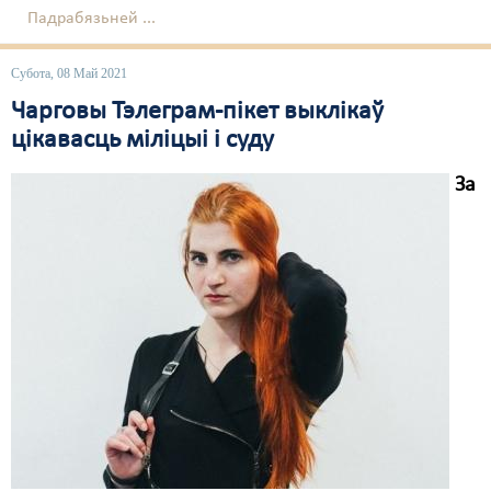
Падрабязьней ...
Субота, 08 Май 2021
Чарговы Тэлеграм-пікет выклікаў
цікавасць міліцыі і суду
За