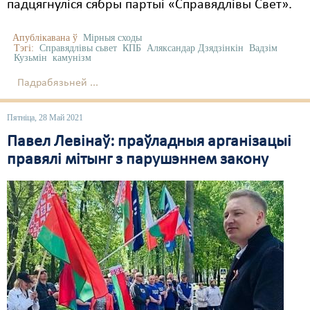
падцягнуліся сябры партыі «Справядлівы Свет».
Апублікавана ў
Мірныя сходы
Тэгі:
Справядлівы сьвет
КПБ
Аляксандар Дзядзінкін
Вадзім
Кузьмін
камунізм
Падрабязьней ...
Пятніца, 28 Май 2021
Павел Левінаў: праўладныя арганізацыі
правялі мітынг з парушэннем закону