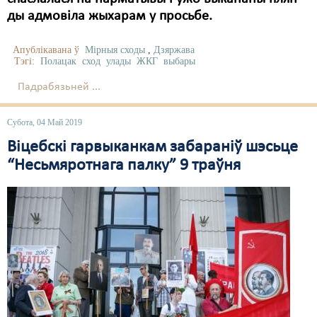
ды адмовіла жыхарам у просьбе.
Апублікавана ў
Мірныя сходы
,
Дзяржава
Тэгі:
Полацак
сход
улады
ЖКГ
выбары
Падрабязьней ...
Субота, 04 Май 2019
Віцебскі гарвыканкам забараніў шэсьце
“Несьмяротнага палку” 9 траўня