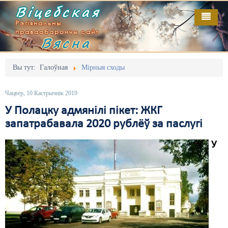
Віцебская
Рэгіянальны
праваабарончы сайт
Вясна
Галоўная
Выданьні
Адміністрацыйны перасьлед
Вы тут:
Галоўная
Мірныя сходы
Відэа
Акцыі
Чацвер, 10 Кастрычнік 2019
Кантакт
Безбар'ернае асяродзьдзе
У Полацку адмянілі пікет: ЖКГ
запатрабавала 2020 рублёў за паслугі
Пра нас
Выбары
У
RSS
Грамадзянскія ініцыятывы
Дзяржава
Дыскрымінацыя
Затрыманьні