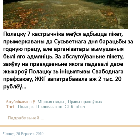
Карная псыхіятрыя
КПЧ ААН
Культурныя правы
Полацку 7 кастрычніка меўся адбыцца пікет,
ЛПП
прымеркаваны да Сусьветнага дня барацьбы за
годную працу, але арганізатары вымушаныя
Мігранты
былі яго адмяніць. За абслугоўваньне пікету,
Мірныя сходы
заяўку на правядзеньне якога падавалі двое
жыхароў Полацку зь ініцыятывы Свабоднага
Палітвязьні
прафсаюзу, ЖКГ запатрабавала аж 2 тыс. 20
рублёў…
Праваабаронцы
Правы дзіцяці
Апублікавана ў
Мірныя сходы
,
Правы працоўных
Тэгі:
Полацак
Шкловалакно
СПБ
пікет
Пэнітэнцыярная сыстэма
Падрабязьней ...
Распальваньне варожасьці
Чацвер, 26 Верасень 2019
Рознае