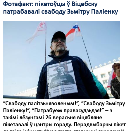
Фотафакт: пікетоўцы ў Віцебску
Свабода слова
патрабавалі свабоду Зьмітру Паліенку
Свабода сумленьня
Суд
Сьмяротнае пакараньне
Экалёгія
Правы працоўных
Сацыяльныя правы
“Свабоду палітзьняволеным!”, “Свабоду Зьмітру
Паліенку!”, “Патрабуем правасудзьдзя!” – з
такімі лёзунгамі 26 верасьня віцябляне
пікетавалі ў цэнтры гораду. Перадвыбарчы пікет