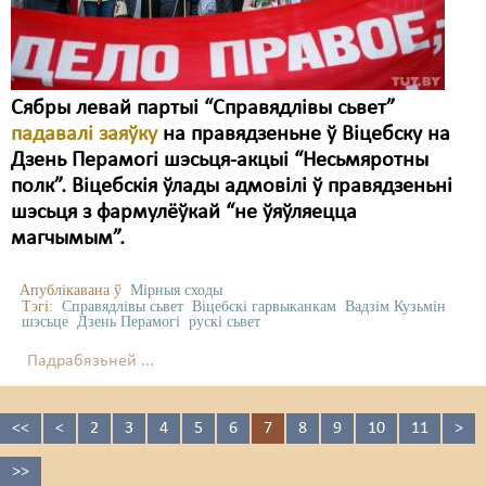
Сябры левай партыі “Справядлівы сьвет”
падавалі заяўку
на правядзеньне ў Віцебску на
Дзень Перамогі шэсьця-акцыі “Несьмяротны
полк”. Віцебскія ўлады адмовілі ў правядзеньні
шэсьця з фармулёўкай “не ўяўляецца
магчымым”.
Апублікавана ў
Мірныя сходы
Тэгі:
Справядлівы сьвет
Віцебскі гарвыканкам
Вадзім Кузьмін
шэсьце
Дзень Перамогі
рускі сьвет
Падрабязьней ...
<<
<
2
3
4
5
6
7
8
9
10
11
>
>>