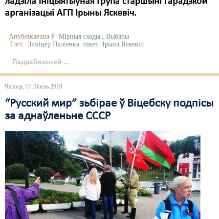
ладзіла ініцыятыўная група старшыні гарадзкой
арганізацыі АГП Ірыны Яскевіч.
Апублікавана ў
Мірныя сходы
,
Выбары
Тэгі:
Зьміцер Паліенка
пікет
Ірына Яскевіч
Падрабязьней ...
Чацвер, 11 Ліпень 2019
“Русский мир” зьбірае ў Віцебску подпісы
за аднаўленьне СССР