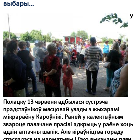
выбары…
У
Полацку 13 чэрвеня адбылася сустрэча
прадстаўнікоў мясцовай улады з жыхарамі
мікрараёну Кароўнікі. Раней у калектыўным
звароце палачане прасілі адкрыць у раёне хоць
адзін аптэчны шапік. Але кіраўніцтва гораду
спаслалася на нарматывы і ўжо выкананы плян