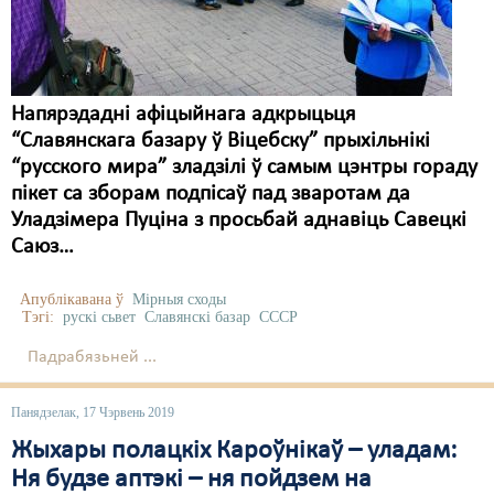
Напярэдадні афіцыйнага адкрыцьця
“Славянскага базару ў Віцебску” прыхільнікі
“русского мира” зладзілі ў самым цэнтры гораду
пікет са зборам подпісаў пад зваротам да
Уладзімера Пуціна з просьбай аднавіць Савецкі
Саюз…
Апублікавана ў
Мірныя сходы
Тэгі:
рускі сьвет
Славянскі базар
СССР
Падрабязьней ...
Панядзелак, 17 Чэрвень 2019
Жыхары полацкіх Кароўнікаў – уладам:
Ня будзе аптэкі – ня пойдзем на