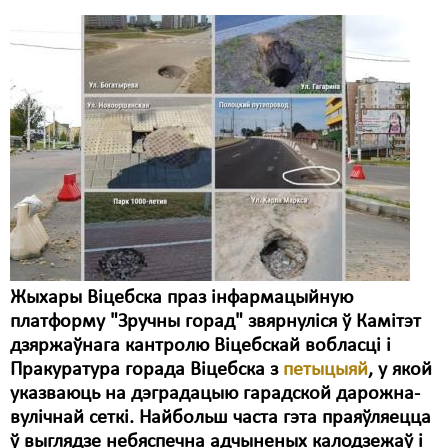
Жыхары Віцебска праз інфармацыйную
платформу "Зручны горад" звярнуліся ў Камітэт
дзяржаўнага кантролю Віцебскай вобласці і
Пракуратура горада Віцебска з
петыцыяй
, у якой
указваюць на дэградацыю гарадской дарожна-
вулічнай сеткі. Найбольш часта гэта праяўляецца
ў выглядзе небяспечна адчыненых калодзежаў і