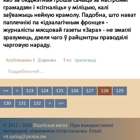
каб за бюджэтныя грошы сачыць за настроямі
грамадзян і «сігналіць» у міліцыю, калі
заўважыць нейкую крамолу. Падобна, што нават
паплечнікі па «ідэалагічным фронце» -
журналісты мясцовай газеты «Зара» - не змаглі
зразумець, дзеля чаго ў райцэнтры праводзілі
чарговую нараду.
Апублікавана ў
Дзяржава
Тэгі:
прапаганда
Падрабязьней ...
<<
<
123
124
125
126
127
128
129
130
131
132
>
>>
© 2011 - 2026
Віцебская вясна
. Пры выкарыстаньні
матэрыялаў абавязковая гіпэрспасылка. Email:
vit.spring@proton.me