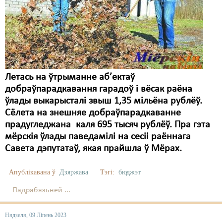
Летась на ўтрыманне аб’ектаў
добраўпарадкавання гарадоў і вёсак раёна
ўлады выкарысталі звыш 1,35 мільёна рублёў.
Сёлета на знешняе добраўпарадкаванне
прадугледжана каля 695 тысяч рублёў. Пра гэта
мёрскія ўлады паведамілі на сесіі раённага
Савета дэпутатаў, якая прайшла ў Мёрах.
Апублікавана ў
Дзяржава
Тэгі:
бюджэт
Падрабязьней ...
Нядзеля, 09 Ліпень 2023