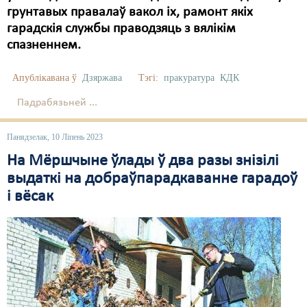
грунтавых правалаў вакол іх, рамонт якіх
гарадскія службы праводзяць з вялікім
спазненнем.
Апублікавана ў
Дзяржава
Тэгі:
пракуратура
КДК
Падрабязьней ...
Панядзелак, 10 Ліпень 2023
На Мёршчыне ўлады ў два разы знізілі
выдаткі на добраўпарадкаванне гарадоў
і вёсак