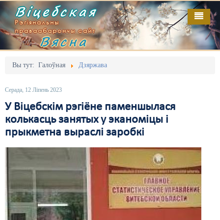
Віцебская
Рэгіянальны
праваабарончы сайт
Вясна
Галоўная
Выданьні
Адміністрацыйны перасьлед
Вы тут:
Галоўная
Дзяржава
Відэа
Акцыі
Серада, 12 Ліпень 2023
Кантакт
Безбар'ернае асяродзьдзе
У Віцебскім рэгіёне паменшылася
колькасць занятых у эканоміцы і
Пра нас
Выбары
прыкметна выраслі заробкі
RSS
Грамадзянскія ініцыятывы
Дзяржава
Дыскрымінацыя
Затрыманьні