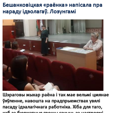
Бешанковіцкая «раёнка» напісала пра
нараду ідэолагаў. Лозунгамі
Шэраговы жыхар раёна і так мае вельмі цмянае
ўяўленне, навошта на прадпрыемствах увялі
пасаду ідэалагічнага работніка. Хіба для таго,