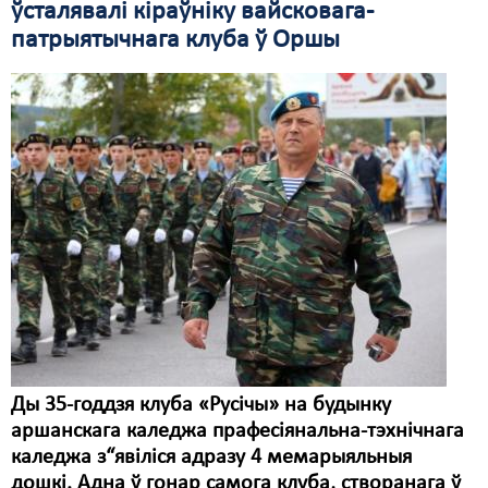
ўсталявалі кіраўніку вайсковага-
патрыятычнага клуба ў Оршы
Свабода слова
Свабода сумленьня
Суд
Сьмяротнае пакараньне
Экалёгія
Правы працоўных
Сацыяльныя правы
Ды 35-годдзя клуба «Русічы» на будынку
аршанскага каледжа прафесіянальна-тэхнічнага
каледжа з“явіліся адразу 4 мемарыяльныя
дошкі. Адна ў гонар самога клуба, створанага ў