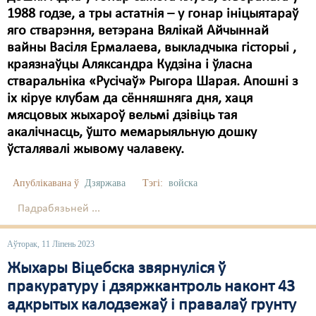
1988 годзе, а тры астатнія – у гонар ініцыятараў
яго стварэння, ветэрана Вялікай Айчыннай
вайны Васіля Ермалаева, выкладчыка гісторыі ,
краязнаўцы Аляксандра Кудзіна і ўласна
стваральніка «Русічаў» Рыгора Шарая. Апошні з
іх кіруе клубам да сённяшняга дня, хаця
мясцовых жыхароў вельмі дзівіць тая
акалічнасць, ўшто мемарыяльную дошку
ўсталявалі жывому чалавеку.
Апублікавана ў
Дзяржава
Тэгі:
войска
Падрабязьней ...
Аўторак, 11 Ліпень 2023
Жыхары Віцебска звярнуліся ў
пракуратуру і дзяржкантроль наконт 43
адкрытых калодзежаў і правалаў грунту