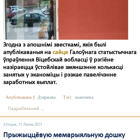
Карная псыхіятрыя
КПЧ ААН
Культурныя правы
ЛПП
Згодна з апошнімі звесткамі, якія былі
Мігранты
апублікаваныя на
сайце
Галоўнага статыстычнага
ўпраўлення Віцебскай вобласці ў рэгіёне
Мірныя сходы
назіраецца ўстойлівае змяншэнне колькасці
занятых у эканоміцы і рэзкае павелічэнне
Палітвязьні
заработных выплат.
Праваабаронцы
Апублікавана ў
Дзяржава
Тэгі:
эканоміка
Правы дзіцяці
Падрабязьней ...
Пэнітэнцыярная сыстэма
Аўторак, 11 Ліпень 2023
Распальваньне варожасьці
Прыжыццёвую мемарыяльную дошку
Рознае