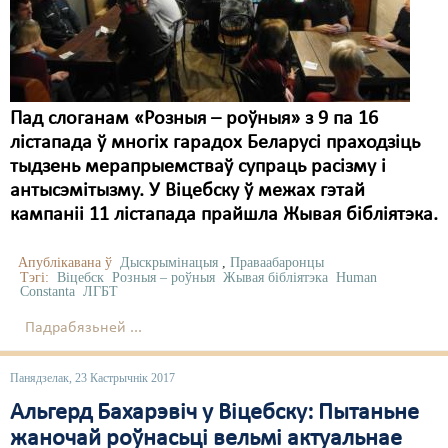
Пад слоганам «Розныя – роўныя» з 9 па 16
лістапада ў многіх гарадох Беларусі праходзіць
тыдзень мерапрыемстваў супраць расізму і
антысэмітызму. У Віцебску ў межах гэтай
кампаніі 11 лістапада прайшла Жывая бібліятэка.
Апублікавана ў
Дыскрымінацыя
,
Праваабаронцы
Тэгі:
Віцебск
Розныя – роўныя
Жывая бібліятэка
Human
Constanta
ЛГБТ
Падрабязьней ...
Панядзелак, 23 Кастрычнік 2017
Альгерд Бахарэвіч у Віцебску: Пытаньне
жаночай роўнасьці вельмі актуальнае