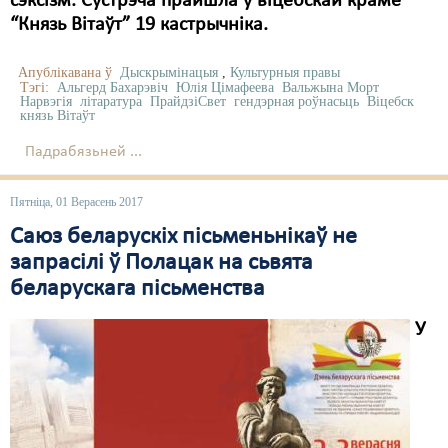
сэксізм. Сустрэча прайшла ў віцебскай краме
“Князь Вітаўт” 19 кастрычніка.
Апублікавана ў
Дыскрымінацыя
,
Культурныя правы
Тэгі:
Альгерд Бахарэвіч
Юлія Цімафеева
Вальжына Морт
Нарвэгія
літаратура
ПрайдзіСвет
гендэрная роўнасьць
Віцебск
князь Вітаўт
Падрабязьней ...
Пятніца, 01 Верасень 2017
Саюз беларускіх пісьменьнікаў не
запрасілі ў Полацак на сьвята
беларускага пісьменства
У