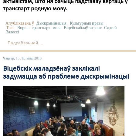
актывістам, што ня бачыць падставаў вяртаць у
транспарт родную мову.
Апублікавана ў
Дыскрымінацыя
,
Культурныя правы
Тэгі:
Ворша
транспарт
мова
Віцебскаблаўтатранс
Сяргей
Залескі
Падрабязьней ...
Чацвер, 15 Лістапад 2018
Віцебскіх маладзёнаў заклікалі
задумацца аб праблеме дыскрымінацыі