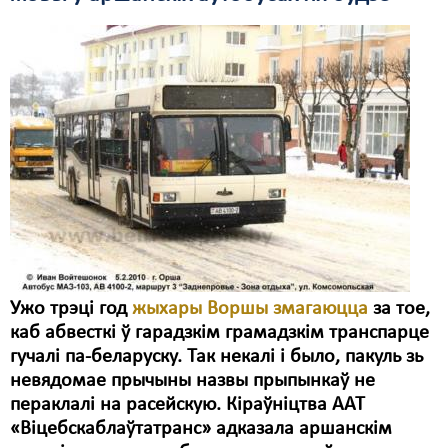
Свабода слова
Свабода сумленьня
Суд
Сьмяротнае пакараньне
Экалёгія
Правы працоўных
Сацыяльныя правы
Ужо трэці год
жыхары Воршы змагаюцца
за тое,
каб абвесткі ў гарадзкім грамадзкім транспарце
гучалі па-беларуску. Так некалі і было, пакуль зь
невядомае прычыны назвы прыпынкаў не
пераклалі на расейскую. Кіраўніцтва ААТ
«Віцебскаблаўтатранс» адказала аршанскім