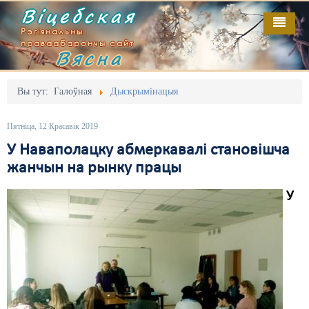
Віцебская
Рэгіянальны
праваабарончы сайт
Вясна
Галоўная
Выданьні
Адміністрацыйны перасьлед
Вы тут:
Галоўная
Дыскрымінацыя
Відэа
Акцыі
Пятніца, 12 Красавік 2019
Кантакт
Безбар'ернае асяродзьдзе
У Наваполацку абмеркавалі становішча
жанчын на рынку працы
Пра нас
Выбары
У
RSS
Грамадзянскія ініцыятывы
Дзяржава
Дыскрымінацыя
Затрыманьні