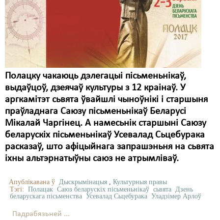
Полацку чакаюць дэлегацыі пісьменьнікаў,
выдаўцоў, дзеячаў культуры з 12 краінаў. У
аргкамітэт сьвята ўвайшлі чыноўнікі і старшыня
праўладнага Саюзу пісьменьнікаў Беларусі
Мікалай Чаргінец. А намесьнік старшыні Саюзу
беларускіх пісьменьнікаў Усевалад Сьцебурака
расказаў, што афіцыйнага запрашэньня на сьвята
іхны альтэрнатыўны саюз не атрымліваў.
Апублікавана ў
Дыскрымінацыя
,
Культурныя правы
Тэгі:
Полацак
Саюз беларускіх пісьменьнікаў
сьвята
Дзень
беларускага пісьменства
Усевалад Сьцебурака
Уладзімер Арлоў
Падрабязьней ...