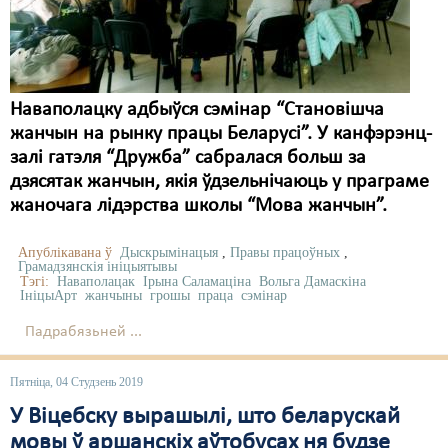
Карная псыхіятрыя
КПЧ ААН
Культурныя правы
Наваполацку адбыўся сэмінар “Становішча
ЛПП
жанчын на рынку працы Беларусі”. У канфэрэнц-
залі гатэля “Дружба” сабралася больш за
Мігранты
дзясятак жанчын, якія ўдзельнічаюць у праграме
Мірныя сходы
жаночага лідэрства школы “Мова жанчын”.
Палітвязьні
Апублікавана ў
Дыскрымінацыя
,
Правы працоўных
,
Грамадзянскія ініцыятывы
Тэгі:
Праваабаронцы
Наваполацак
Ірына Саламаціна
Вольга Дамаскіна
ІніцыАрт
жанчыны
грошы
праца
сэмінар
Правы дзіцяці
Падрабязьней ...
Пэнітэнцыярная сыстэма
Пятніца, 04 Студзень 2019
Распальваньне варожасьці
У Віцебску вырашылі, што беларускай
мовы ў аршанскіх аўтобусах ня будзе
Рознае