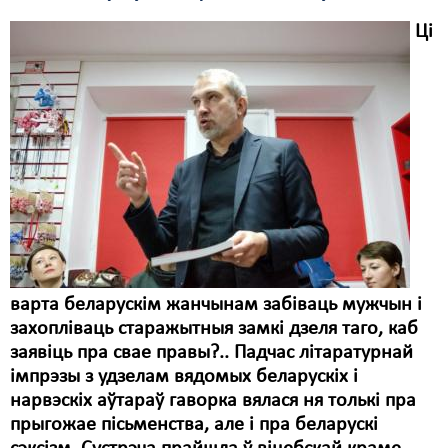
Ці
варта беларускім жанчынам забіваць мужчын і
захопліваць старажытныя замкі дзеля таго, каб
заявіць пра свае правы?.. Падчас літаратурнай
імпрэзы з удзелам вядомых беларускіх і
нарвэскіх аўтараў гаворка вялася ня толькі пра
прыгожае пісьменства, але і пра беларускі