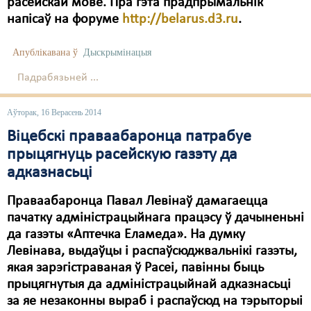
расейскай мове. Пра гэта прадпрымальнік
напісаў на форуме
http://belarus.d3.ru
.
Свабода слова
Свабода сумленьня
Апублікавана ў
Дыскрымінацыя
Падрабязьней ...
Суд
Сьмяротнае пакараньне
Аўторак, 16 Верасень 2014
Віцебскі праваабаронца патрабуе
Экалёгія
прыцягнуць расейскую газэту да
Правы працоўных
адказнасьці
Сацыяльныя правы
Праваабаронца Павал Левінаў дамагаецца
пачатку адміністрацыйнага працэсу ў дачыненьні
да газэты «Аптечка Еламеда». На думку
Левінава, выдаўцы і распаўсюджвальнікі газэты,
якая зарэгістраваная ў Расеі, павінны быць
прыцягнутыя да адміністрацыйнай адказнасьці
за яе незаконны выраб і распаўсюд на тэрыторыі