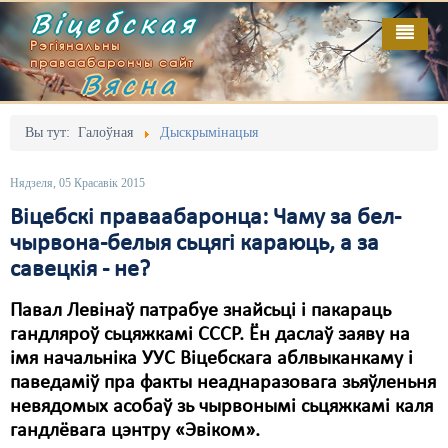
Віцебская
Рэгіянальны
праваабарончы сайт
Вясна
Галоўная
Выданьні
Адміністрацыйны перасьлед
Вы тут:
Галоўная
Дыскрымінацыя
Відэа
Акцыі
Нядзеля, 05 Красавік 2015
Кантакт
Безбар'ернае асяродзьдзе
Віцебскі праваабаронца: Чаму за бел-
чырвона-белыя сьцягі караюць, а за
Пра нас
Выбары
савецкія - не?
RSS
Грамадзянскія ініцыятывы
Павал Левінаў патрабуе знайсьці і пакараць
Дзяржава
гандляроў сьцяжкамі СССР. Ён даслаў заяву на
імя начальніка УУС Віцебскага аблвыканкаму і
Дыскрымінацыя
паведаміў пра факты неаднаразовага зьяўленьня
невядомых асобаў зь чырвонымі сьцяжкамі каля
Затрыманьні
гандлёвага цэнтру «Эвіком».