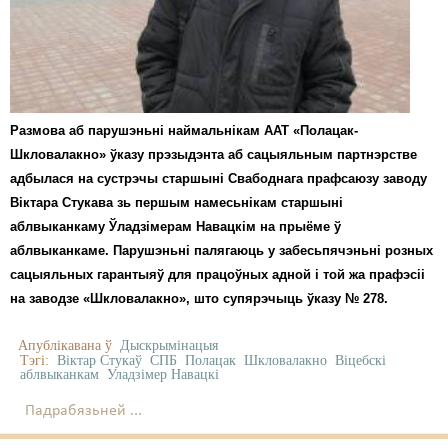
Размова аб парушэньні наймальнікам ААТ «Полацак-
Шкловалакно» ўказу прэзыдэнта аб сацыяльным партнэрстве
адбылася на сустрэчы старшыні Свабоднага прафсаюзу заводу
Віктара Стукава зь першым намесьнікам старшыні
аблвыканкаму Ўладзімерам Навацкім на прыёме ў
аблвыканкаме. Парушэньні палягаюць у забесьпячэньні розных
сацыяльных гарантыяў для працоўных адной і той жа прафэсіі
на заводзе «Шкловалакно», што супярэчыць ўказу № 278.
Апублікавана ў
Дыскрымінацыя
Тэгі:
Віктар Стукаў
СПБ
Полацак
Шкловалакно
Віцебскі
аблвыканкам
Уладзімер Навацкі
Падрабязьней ...