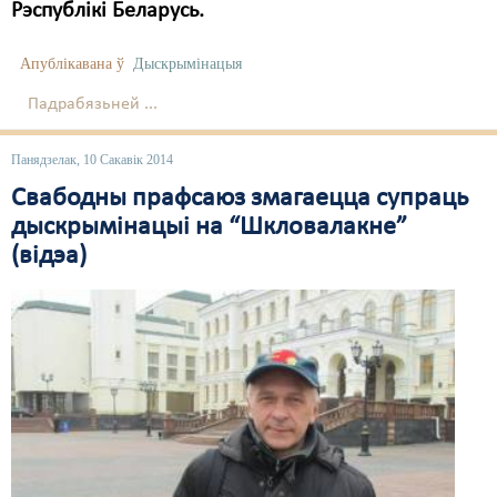
Рэспублікі Беларусь.
Апублікавана ў
Дыскрымінацыя
Падрабязьней ...
Панядзелак, 10 Сакавік 2014
Свабодны прафсаюз змагаецца супраць
дыскрымінацыі на “Шкловалакне”
(відэа)