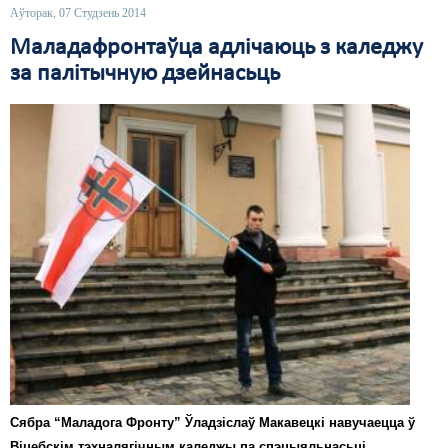
Аўторак, 07 Студзень 2014
Маладафронтаўца адлічаюць з каледжу
за палітычную дзейнасьць
Сябра “Маладога Фронту” Ўладзіслаў Макавецкі навучаецца ў
Віцебскім тэхналягічным каледжы па спэцыяльнасьці