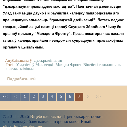
“дэкаратыўна-прыкладное мастацтва”. Палітычнай дзейнасьцю
Ўлад займаецца даўно і кіраўніцтва каледжу папярэджвала яго
пра недапушчальнасьць “грамадзкай дзейнасьці”. Летась падчас
традыцыйнай акцыі памяці герояў Слуцкага Збройнага Чыну ён
прыняў прысягу “Маладога Фронту”. Празь некаторы час пасьля
гэтага ў каледж прыйшлі невядомыя супрацоўнікі праваахоўных
органаў у цывільным.
Апублікавана ў
Дыскрымінацыя
Тэгі:
Уладзіслаў Макавецкі
Малады Фронт
Віцебскі тэхналягічны
каледж
міліцыя
Падрабязьней ...
<<
<
1
2
3
4
5
6
7
>
>>
© 2011 - 2026
Віцебская вясна
. Пры выкарыстаньні
матэрыялаў абавязковая гіпэрспасылка. Email:
vit.spring@proton.me