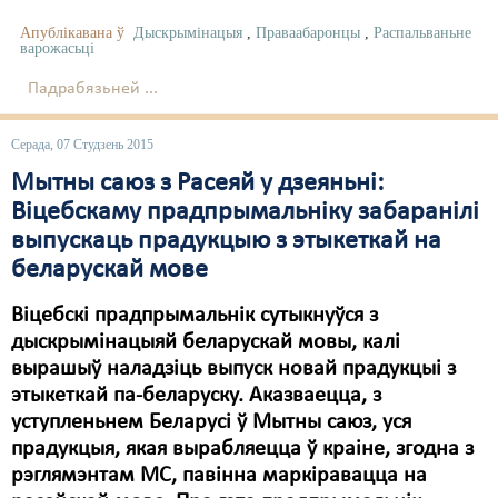
Карная псыхіятрыя
Апублікавана ў
Дыскрымінацыя
,
Праваабаронцы
,
Распальваньне
КПЧ ААН
варожасьці
Падрабязьней ...
Культурныя правы
ЛПП
Серада, 07 Студзень 2015
Мытны саюз з Расеяй у дзеяньні:
Мігранты
Віцебскаму прадпрымальніку забаранілі
Мірныя сходы
выпускаць прадукцыю з этыкеткай на
беларускай мове
Палітвязьні
Віцебскі прадпрымальнік сутыкнуўся з
Праваабаронцы
дыскрымінацыяй беларускай мовы, калі
Правы дзіцяці
вырашыў наладзіць выпуск новай прадукцыі з
этыкеткай па-беларуску. Аказваецца, з
Пэнітэнцыярная сыстэма
уступленьнем Беларусі ў Мытны саюз, уся
прадукцыя, якая вырабляецца ў краіне, згодна з
Распальваньне варожасьці
рэглямэнтам МС, павінна маркіравацца на
Рознае