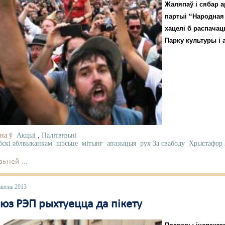
Жаляпаў і сябар 
партыі “Народная 
хацелі б распачац
Парку культуры і 
на ў
Акцыі
,
Палітвязьні
бскі аблвыканкам
шэсьце
мітынг
апазыцыя
рух За свабоду
Хрыстафор
ьней ...
івень 2013
юз РЭП рыхтуецца да пікету