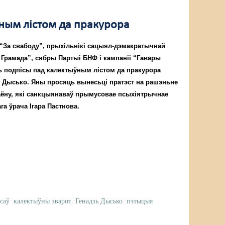
ўным лістом да пракурора
 “За свабоду”, прыхільнікі сацыял-дэмакратычнай
 Грамада”, сябры Партыі БНФ і кампаніі “Гавары
ь подпісы пад калектыўным лістом да пракурора
я Дысько. Яны просяць вынесьці пратэст на рашэньне
раёну, які санкцыянаваў прымусовае псыхіятрычнае
га ўрача Ігара Пастнова.
саў
калектыўны зварот
Генадзь Дысько
пэтыцыя