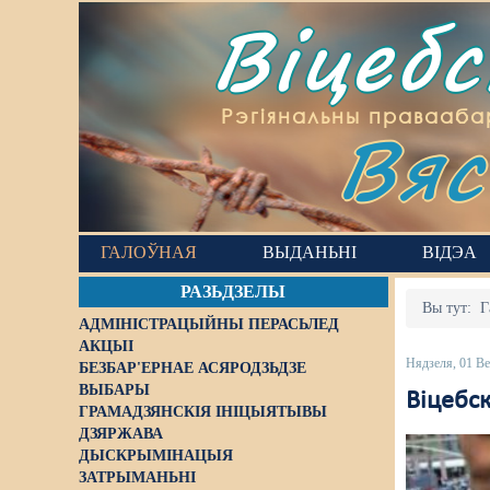
Віцеб
Вяс
Рэгіянальны правааба
ГАЛОЎНАЯ
ВЫДАНЬНІ
ВІДЭА
РАЗЬДЗЕЛЫ
Вы тут:
Г
АДМІНІСТРАЦЫЙНЫ ПЕРАСЬЛЕД
АКЦЫІ
Нядзеля, 01 Ве
БЕЗБАР'ЕРНАЕ АСЯРОДЗЬДЗЕ
ВЫБАРЫ
Віцебск
ГРАМАДЗЯНСКІЯ ІНІЦЫЯТЫВЫ
ДЗЯРЖАВА
ДЫСКРЫМІНАЦЫЯ
ЗАТРЫМАНЬНІ