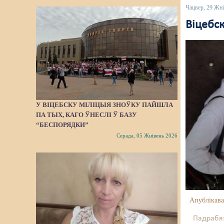
Чацвер, 29 Жні
Віцебс
У ВІЦЕБСКУ МІЛІЦЫЯ ЗНОЎКУ ПАЙШЛA
ПА ТЫХ, КАГО ЎНЕСЛІ Ў БАЗУ
“БЕСПОРЯДКИ”
Серада, 05 Жнівень 2026
Апублікава
Падрабяз