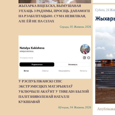
ЖЫХАРКА ВІЦЕБСКА, ВЫМУШАНАЯ
Субота, 24 Жні
З’ЕХАЦЬ З РАДЗІМЫ, ПРОСІЦЬ ДАПАМОГІІ
НА РЭАБІЛІТАЦЫЮ. СУМА НЕВЯЛІКАЯ,
Жыхары
АЛЕ ЁЙ НЕ ПА СІЛАХ
Серада, 05 Жнівень 2026
У РЭСПУБЛІКАНСКІ СПІС
ЭКСТРЭМІСЦКІХ МАТЭРЫЯЛАЎ
УКЛЮЧЫЛІ АКАЎНТ У THREADS БЫЛОЙ
ПАЛІТЗНЯВОЛЕНАЙ НАТАЛЛІ
КУКІШАВАЙ
Аўторак, 04 Жнівень 2026
Апублікава