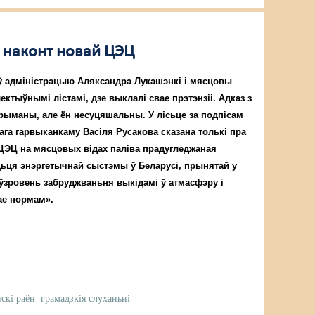
 наконт новай ЦЭЦ
ў адміністрацыю Аляксандра Лукашэнкі і мясцовы
ектыўнымі лістамі, дзе выклалі свае прэтэнзіі. Адказ з
рыманы, але ён несуцяшальны. У лісьце за подпісам
га гарвыканкаму Васіля Русакова сказана толькі пра
 ЦЭЦ на мясцовых відах паліва прадугледжаная
цьця энэргетычнай сыстэмы ў Беларусі, прынятай у
 «ўзровень забруджваньня выкідамі ў атмасфэру і
ае нормам».
скі раён
грамадзкія слуханьні