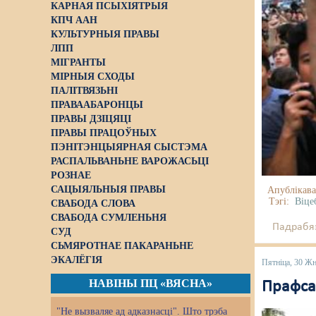
КАРНАЯ ПСЫХІЯТРЫЯ
КПЧ ААН
КУЛЬТУРНЫЯ ПРАВЫ
ЛПП
МІГРАНТЫ
МІРНЫЯ СХОДЫ
ПАЛІТВЯЗЬНІ
ПРАВААБАРОНЦЫ
ПРАВЫ ДЗІЦЯЦІ
ПРАВЫ ПРАЦОЎНЫХ
ПЭНІТЭНЦЫЯРНАЯ СЫСТЭМА
РАСПАЛЬВАНЬНЕ ВАРОЖАСЬЦІ
РОЗНАЕ
САЦЫЯЛЬНЫЯ ПРАВЫ
Апублікава
Тэгі:
Віце
СВАБОДА СЛОВА
СВАБОДА СУМЛЕНЬНЯ
Падрабяз
СУД
СЬМЯРОТНАЕ ПАКАРАНЬНЕ
ЭКАЛЁГІЯ
Пятніца, 30 Жн
НАВІНЫ ПЦ «ВЯСНА»
Прафса
"Не вызваляе ад адказнасці". Што трэба