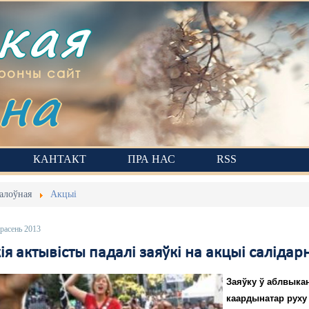
ская
на
рончы сайт
КАНТАКТ
ПРА НАС
RSS
алоўная
Акцыі
расень 2013
ія актывісты падалі заяўкі на акцыі саліда
Заяўку ў аблвыкан
каардынатар руху