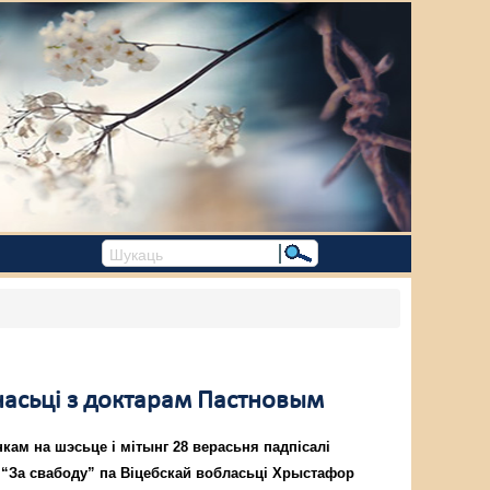
рнасьці з доктарам Пастновым
кам на шэсьце і мітынг 28 верасьня падпісалі
 “За свабоду” па Віцебскай вобласьці Хрыстафор