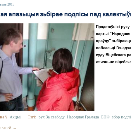
вень 2013
кая апазыцыя зьбірае подпісы пад калекты
Прадстаўнікі руху
партыі “Народная
праўду” зьбіраюц
вобласьці Генадз
суду Віцебскага 
лячэньне віцебска
на ў
Акцыі
Тэгі:
рух За свабоду
Народная Грамада
БНФ
збор подпі
ьней ...