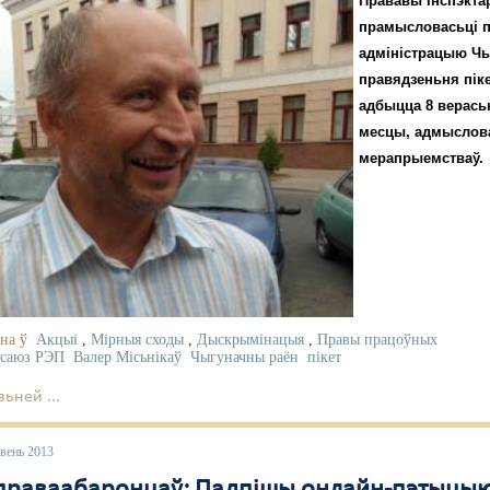
Прававы інспэкта
прамысловасьці па
адміністрацыю Чыг
правядзеньня піке
адбыцца 8 верасьн
месцы, адмыслов
мерапрыемстваў.
на ў
Акцыі
,
Мірныя сходы
,
Дыскрымінацыя
,
Правы працоўных
саюз РЭП
Валер Місьнікаў
Чыгуначны раён
пікет
ьней ...
вень 2013
праваабаронцаў: Падпішы онлайн-пэтыцыю 