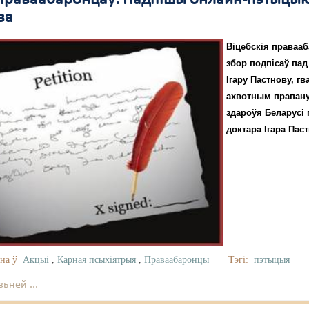
ва
Віцебскія праваа
збор подпісаў па
Ігару Пастнову, г
ахвотным прапану
здароўя Беларусі
доктара Ігара Пас
на ў
Акцыі
,
Карная псыхіятрыя
,
Праваабаронцы
Тэгі:
пэтыцыя
ьней ...