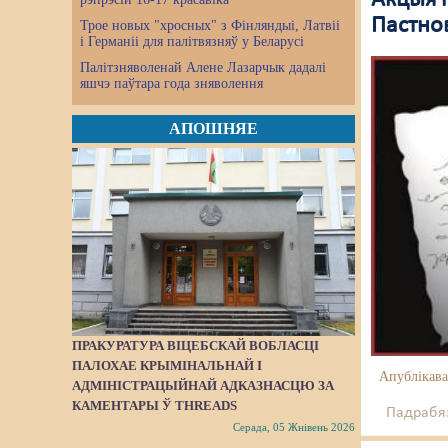
Пастно
Трое новых "хросных" з Фінляндыі, Латвіі
і Германіі для палітвязняў у Беларусі
Палітзняволенай Алене Лазарчык дадалі
яшчэ паўтара года зняволення
АПОШНЯЕ
ПРАКУРАТУРА ВІЦЕБСКАЙ ВОБЛАСЦІ
ПАЛОХАЕ КРЫМІНАЛЬНАЙ І
Апублікава
АДМІНІСТРАЦЫЙНАЙ АДКАЗНАСЦЮ ЗА
КАМЕНТАРЫ Ў THREADS
Падрабяз
Серада, 05 Жнівень 2026