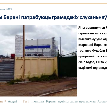
вень 2013
 Барані патрабуюць грамадзкіх слуханьняў
Яны зьвярнуліся 
гарвыканкам з кал
выканкаму ўжо ат
старшыні Баранска
тое, што будоўля
праграмай разьві
2007 годзе, і што
сьцёкамі адпавяд
на ў
Акцыі
Тэгі:
пэтыцыя
Барань
адміністрацыя прэзыдэнта
Аршан