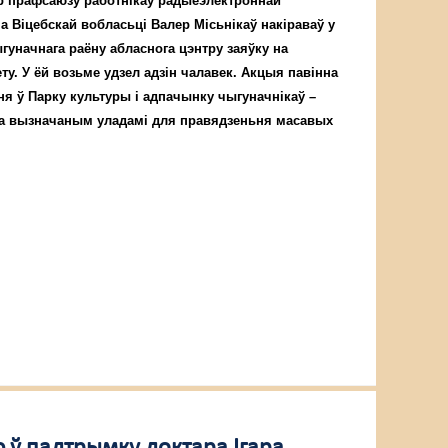
р прафсаюзу работнікаў радыёэлектроннай
 Віцебскай вобласьці Валер Місьнікаў накіраваў у
уначнага раёну абласнога цэнтру заяўку на
ту. У ёй возьме удзел адзін чалавек. Акцыя павінна
я ў Парку культуры і адпачынку чыгуначнікаў –
а вызначаным уладамі для правядзеньня масавых
ў падтрымку доктара Ігара