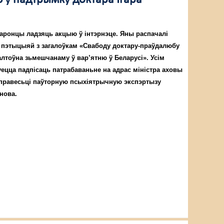
баронцы ладзяць акцыю ў інтэрнэце. Яны распачалі
д пэтыцыяй з загалоўкам «Свабоду доктару-праўдалюбу
валтоўна зьмешчанаму ў вар’ятню ў Беларусі». Усім
ецца падпісаць патрабаваньне на адрас міністра аховы
 правесьці паўторную псыхіятрычную экспэртызу
тнова.