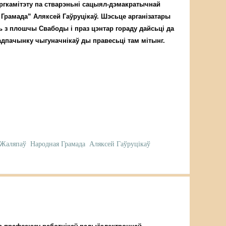
аргкамітэту па стварэньні сацыял-дэмакратычнай
Грамада” Аляксей Гаўруцікаў. Шэсьце арганізатары
ь з плошчы Свабоды і праз цэнтар гораду дайсьці да
адпачынку чыгуначнікаў ды правесьці там мітынг.
 Жаляпаў
Народная Грамада
Аляксей Гаўруцікаў