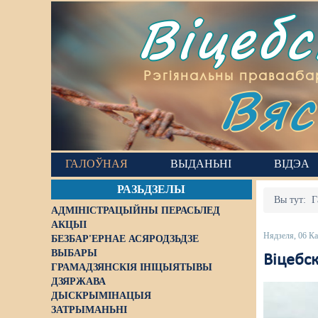
Віцеб
Вяс
Рэгіянальны правааба
ГАЛОЎНАЯ
ВЫДАНЬНІ
ВІДЭА
РАЗЬДЗЕЛЫ
Вы тут:
Г
АДМІНІСТРАЦЫЙНЫ ПЕРАСЬЛЕД
АКЦЫІ
Нядзеля, 06 К
БЕЗБАР'ЕРНАЕ АСЯРОДЗЬДЗЕ
ВЫБАРЫ
Віцебск
ГРАМАДЗЯНСКІЯ ІНІЦЫЯТЫВЫ
ДЗЯРЖАВА
ДЫСКРЫМІНАЦЫЯ
ЗАТРЫМАНЬНІ