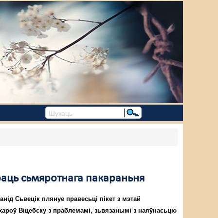
праць сьмяротнага пакараньня
нід Сьвецік плянуе правесьці пікет з мэтай
ароў Віцебску з праблемамі, зьвязанымі з наяўнасьцю