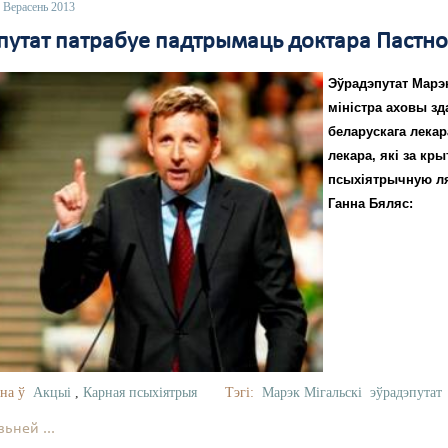
 Верасень 2013
путат патрабуе падтрымаць доктара Пастн
Эўрадэпутат Марэк
міністра аховы з
беларускага лекара
лекара, які за к
псыхіятрычную ля
Ганна Бяляс:
на ў
Акцыі
,
Карная псыхіятрыя
Тэгі:
Марэк Мігальскі
эўрадэпутат
ьней ...