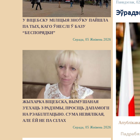
Панядзелак, 02
Эўрадэ
У ВІЦЕБСКУ МІЛІЦЫЯ ЗНОЎКУ ПАЙШЛA
ПА ТЫХ, КАГО ЎНЕСЛІ Ў БАЗУ
“БЕСПОРЯДКИ”
Серада, 05 Жнівень 2026
ЖЫХАРКА ВІЦЕБСКА, ВЫМУШАНАЯ
З’ЕХАЦЬ З РАДЗІМЫ, ПРОСІЦЬ ДАПАМОГІІ
НА РЭАБІЛІТАЦЫЮ. СУМА НЕВЯЛІКАЯ,
АЛЕ ЁЙ НЕ ПА СІЛАХ
Апублікава
Серада, 05 Жнівень 2026
Падрабяз