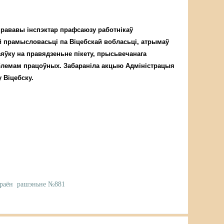
прававы інспэктар прафсаюзу работнікаў
 прамысловасьці па Віцебскай вобласьці, атрымаў
яўку на правядзеньне пікету, прысьвечанага
лемам працоўных. Забараніла акцыю Адміністрацыя
 Віцебску.
раён
рашэньне №881