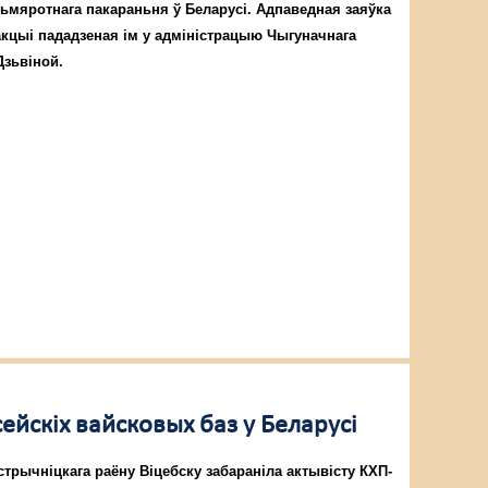
ьмяротнага пакараньня ў Беларусі. Адпаведная заяўка
акцыі пададзеная ім у адміністрацыю Чыгуначнага
Дзьвіной.
ейскіх вайсковых баз у Беларусі
трычніцкага раёну Віцебску забараніла актывісту КХП-