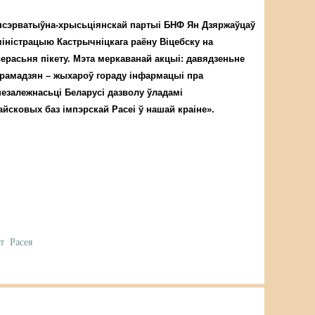
ансэрватыўна-хрысьціянскай партыі БНФ Ян Дзяржаўцаў
міністрацыю Кастрычніцкага раёну Віцебску на
ерасьня пікету. Мэта меркаванай акцыі: давядзеньне
грамадзян – жыхароў гораду інфармацыі пра
езалежнасьці Беларусі дазволу ўладамі
йсковых баз імпэрскай Расеі ў нашай краіне».
ет
Расея