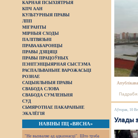
КАРНАЯ ПСЫХІЯТРЫЯ
КПЧ ААН
КУЛЬТУРНЫЯ ПРАВЫ
ЛПП
МІГРАНТЫ
МІРНЫЯ СХОДЫ
ПАЛІТВЯЗЬНІ
ПРАВААБАРОНЦЫ
ПРАВЫ ДЗІЦЯЦІ
ПРАВЫ ПРАЦОЎНЫХ
ПЭНІТЭНЦЫЯРНАЯ СЫСТЭМА
РАСПАЛЬВАНЬНЕ ВАРОЖАСЬЦІ
РОЗНАЕ
САЦЫЯЛЬНЫЯ ПРАВЫ
Апублікава
СВАБОДА СЛОВА
Падрабяз
СВАБОДА СУМЛЕНЬНЯ
СУД
СЬМЯРОТНАЕ ПАКАРАНЬНЕ
Аўторак, 10 Ве
ЭКАЛЁГІЯ
Улады з
НАВІНЫ ПЦ «ВЯСНА»
"Не вызваляе ад адказнасці". Што трэба