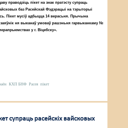
ву праводзіць пікет на знак пратэсту супраць
йсковых баз Расейскай Фэдэрацыі на тэрыторыі
сь. Пікет мусіў адбыцца 14 верасьня. Прычына
– заяўнік ня выканаў умоваў рашэньня гарвыканкаму №
ерапрыемствах у г. Віцебску».
раён
КХП БНФ
Расея
пікет
ікет супраць расейскіх вайсковых