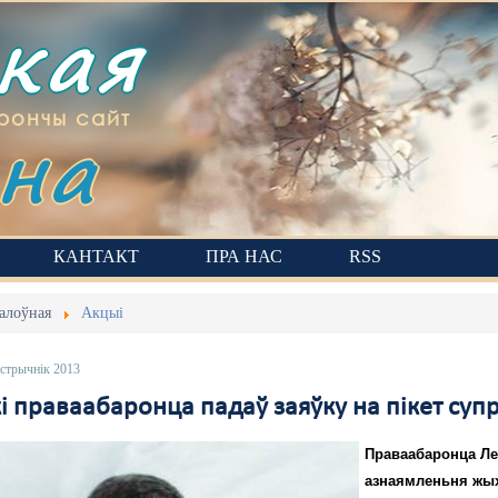
ская
на
рончы сайт
КАНТАКТ
ПРА НАС
RSS
алоўная
Акцыі
астрычнік 2013
і праваабаронца падаў заяўку на пікет су
Праваабаронца Леа
азнаямленьня жых