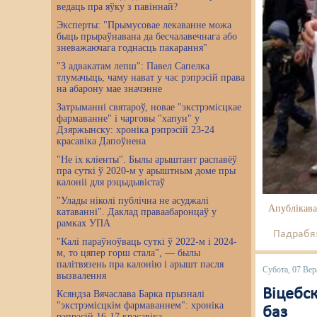
ведаць пра яўку з павіннай?
Эксперты: "Прымусовае лекаванне можа
быць прыраўнавана да бесчалавечнага або
зневажаючага годнасць пакарання"
"З адвакатам лепш": Павел Сапелка
тлумачыць, чаму нават у час рэпрэсій права
на абарону мае значэнне
Затрыманні святароў, новае "экстрэмісцкае
фармаванне" і чарговы "хапун" у
Дзяржынску: хроніка рэпрэсій 23-24
красавіка Дапоўнена
"Не іх кліенты". Былы арыштант распавёў
пра суткі ў 2020-м у арыштным доме пры
калоніі для рэцыдывістаў
"Улады ніколі публічна не асуджалі
Апублікава
катаванні". Даклад праваабаронцаў у
рамках УПА
Падрабяз
"Калі параўноўваць суткі ў 2022-м і 2024-
м, то цяпер горш стала", — былы
палітвязень пра калонію і арышт пасля
Субота, 07 Вер
вызвалення
Віцебск
Ксяндза Вячаслава Барка прызналі
"экстрэмісцкім фармаваннем": хроніка
баз
рэпрэсій 16-17 красавіка