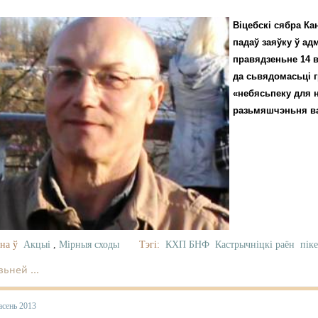
Віцебскі сябра К
падаў заяўку ў ад
правядзеньне 14 в
да сьвядомасьці 
«небясьпеку для н
разьмяшчэньня ва
на ў
Акцыі
,
Мірныя сходы
Тэгі:
КХП БНФ
Кастрычніцкі раён
пік
ьней ...
асень 2013