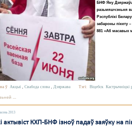
БНФ Яну Дзяржаўца
разьмяшчэньня ва
Рэспублікі Белару
забароны пікету 
881 «Аб масавых м
на ў
Акцыі
,
Свабода слова
,
Дзяржава
Тэгі:
Віцебск
Кастрычніцкі 
ьней ...
асень 2013
і актывіст КХП-БНФ ізноў падаў заяўку на п