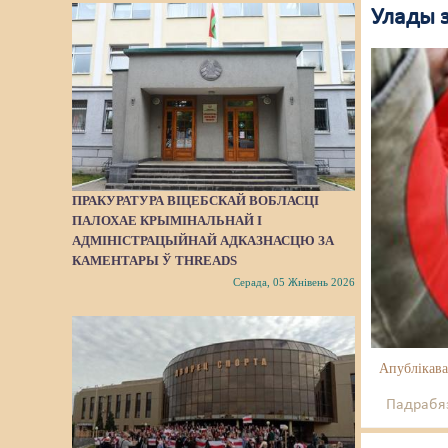
Улады з
ПРАКУРАТУРА ВІЦЕБСКАЙ ВОБЛАСЦІ
ПАЛОХАЕ КРЫМІНАЛЬНАЙ І
АДМІНІСТРАЦЫЙНАЙ АДКАЗНАСЦЮ ЗА
КАМЕНТАРЫ Ў THREADS
Серада, 05 Жнівень 2026
Апублікава
Падрабяз