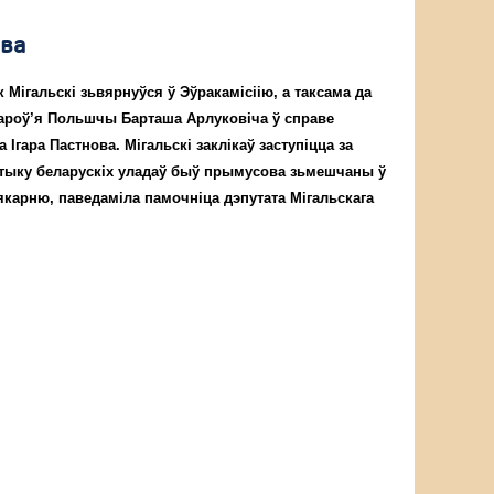
ова
 Мігальскі зьвярнуўся ў Эўракамісіію, а таксама да
дароў’я Польшчы Барташа Арлуковіча ў справе
 Ігара Пастнова. Мігальскі заклікаў заступіцца за
рытыку беларускіх уладаў быў прымусова зьмешчаны ў
карню, паведаміла памочніца дэпутата Мігальскага