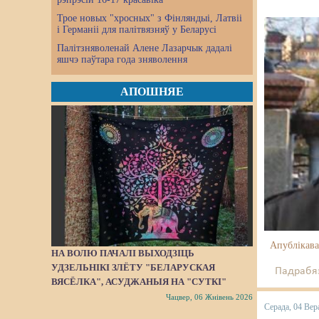
Трое новых "хросных" з Фінляндыі, Латвіі
і Германіі для палітвязняў у Беларусі
Палітзняволенай Алене Лазарчык дадалі
яшчэ паўтара года зняволення
АПОШНЯЕ
Апублікава
НА ВОЛЮ ПАЧАЛІ ВЫХОДЗІЦЬ
УДЗЕЛЬНІКІ ЗЛЁТУ "БЕЛАРУСКАЯ
Падрабяз
ВЯСЁЛКА", АСУДЖАНЫЯ НА "СУТКІ"
Чацвер, 06 Жнівень 2026
Серада, 04 Вер