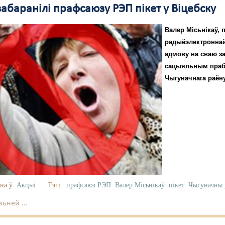
абаранілі прафсаюзу РЭП пікет у Віцебску
Валер Місьнікаў, 
радыёэлектроннай
адмову на сваю за
сацыяльным праб
Чыгуначнага раёну
на ў
Акцыі
Тэгі:
прафсаюз РЭП
Валер Місьнікаў
пікет
Чыгуначны 
ьней ...